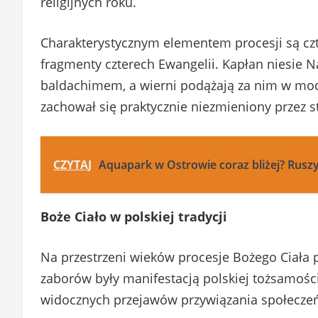
religijnych roku.
Charakterystycznym elementem procesji są czte
fragmenty czterech Ewangelii. Kapłan niesie 
baldachimem, a wierni podążają za nim w mod
zachował się praktycznie niezmieniony przez st
CZYTAJ
Aquapark w Ostrowie coraz bliżej? Rusz
Boże Ciało w polskiej tradycji
Na przestrzeni wieków procesje Bożego Ciała peł
zaborów były manifestacją polskiej tożsamośc
widocznych przejawów przywiązania społeczeńs