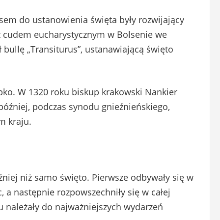
ulsem do ustanowienia święta były rozwijający
e z cudem eucharystycznym w Bolsenie we
 bullę „Transiturus”, ustanawiającą święto
bko. W 1320 roku biskup krakowski Nankier
t później, podczas synodu gnieźnieńskiego,
m kraju.
źniej niż samo święto. Pierwsze odbywały się w
, a następnie rozpowszechniły się w całej
u należały do najważniejszych wydarzeń