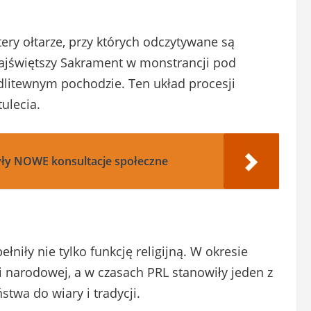
ry ołtarze, przy których odczytywane są
Najświętszy Sakrament w monstrancji pod
litewnym pochodzie. Ten układ procesji
ulecia.
yły NOWE konsultacje społeczne
niły nie tylko funkcję religijną. W okresie
i narodowej, a w czasach PRL stanowiły jeden z
twa do wiary i tradycji.