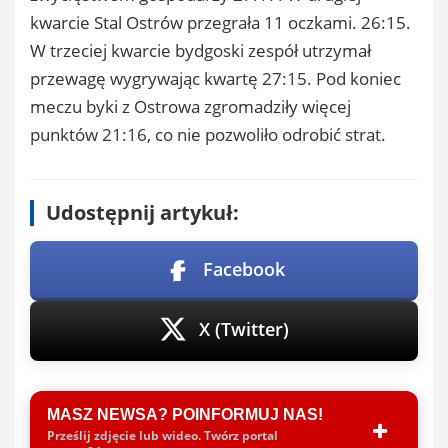
kwarcie Stal Ostrów przegrała 11 oczkami. 26:15.
W trzeciej kwarcie bydgoski zespół utrzymał
przewagę wygrywając kwartę 27:15. Pod koniec
meczu byki z Ostrowa zgromadziły więcej
punktów 21:16, co nie pozwoliło odrobić strat.
Udostępnij artykuł:
Facebook
X (Twitter)
MASZ NEWSA? POINFORMUJ NAS!
Prześlij zdjęcie lub wideo. Twórz portal