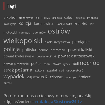
Tagi
alkohol
dzieci
ciężarówka
drzewo
dk11
dk25
dziecko
impreza
kolizja
koronawirus
kradzież
inwestycja
koszykówka
lpr
ostrów
motocykl
odolanów
narkotyki
wielkopolski
pieniądze
piaski-szczygliczka
policja
powiat kaliski
polityka
pomoc
potrącenie
powiat ostrzeszowski
powiat krotoszyński
powiat kępiński
samochód
pożar
powiat pleszewski
rower
radni
rynek
straż pożarna
szpital
szkoła
uroczystość
sąd
wypadek
zapowiedź
śmierć
zdrowie
zwierzęta
żużel
Poinformuj nas o ciekawym temacie, prześlij
zdjęcie/wideo
–
redakcja@ostrow24.tv