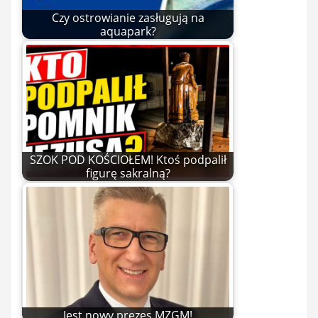
Czy ostrowianie zasługują na
aquapark?
SZOK POD KOŚCIOŁEM! Ktoś podpalił
figurę sakralną?
Jest nowy prezes MZGM!