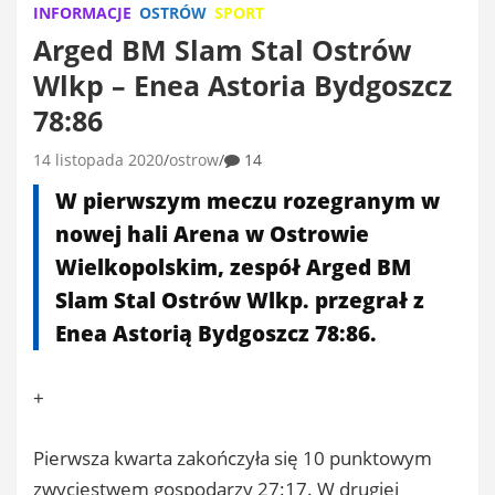
INFORMACJE
OSTRÓW
SPORT
Arged BM Slam Stal Ostrów
Wlkp – Enea Astoria Bydgoszcz
78:86
14 listopada 2020
ostrow
14
W pierwszym meczu rozegranym w
nowej hali Arena w Ostrowie
Wielkopolskim, zespół Arged BM
Slam Stal Ostrów Wlkp. przegrał z
Enea Astorią Bydgoszcz 78:86.
+
Pierwsza kwarta zakończyła się 10 punktowym
zwycięstwem gospodarzy 27:17. W drugiej