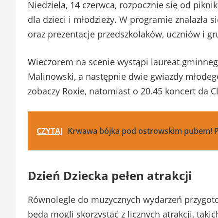
Niedziela, 14 czerwca, rozpocznie się od piknik
dla dzieci i młodzieży. W programie znalazła 
oraz prezentacje przedszkolaków, uczniów i gr
Wieczorem na scenie wystąpi laureat gminneg
Malinowski, a następnie dwie gwiazdy młodego
zobaczy Roxie, natomiast o 20.45 koncert da C
CZYTAJ
Krwawa bójka pod ostrowskim pubem! P
Dzień Dziecka pełen atrakcji
Równolegle do muzycznych wydarzeń przygoto
będą mogli skorzystać z licznych atrakcji, tak