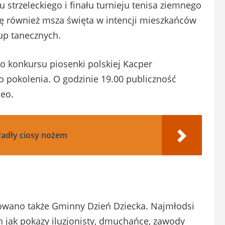
u strzeleckiego i finału turnieju tenisa ziemnego
się również msza święta w intencji mieszkańców
up tanecznych.
o konkursu piosenki polskiej Kacper
 pokolenia. O godzinie 19.00 publiczność
leo.
adły ciosy nożem
wano także Gminny Dzień Dziecka. Najmłodsi
ich jak pokazy iluzjonisty, dmuchańce, zawody