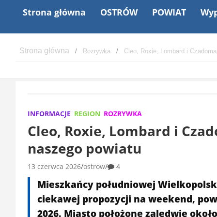
Strona główna
OSTRÓW
POWIAT
Wyp
Rozrywka
Cleo, Roxie, Lombard i Czadoma
INFORMACJE
REGION
ROZRYWKA
Cleo, Roxie, Lombard i Cza
naszego powiatu
13 czerwca 2026
ostrow
4
Mieszkańcy południowej Wielkopolski
ciekawej propozycji na weekend, pow
2026. Miasto położone zaledwie okoł