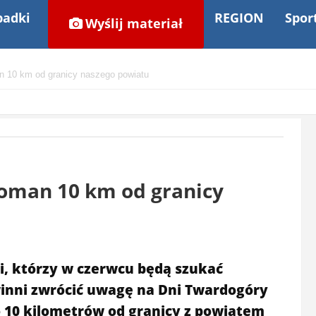
adki
REGION
Spor
Wyślij materiał
n 10 km od granicy naszego powiatu
doman 10 km od granicy
, którzy w czerwcu będą szukać
inni zwrócić uwagę na Dni Twardogóry
o 10 kilometrów od granicy z powiatem