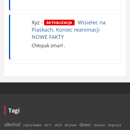
Xyz
-
Wisielec na
AKTUALIZACJA
Piaskach. Koniec reanimacji
NOWE FAKTY
Chłopak zmarł .
Tagi
alkohol
dzieci
ciężarówka
drzewo
dk11
dk25
dziecko
impreza