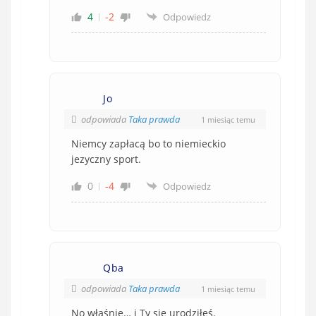
4
-2
Odpowiedz
Jo
odpowiada
Taka prawda
1 miesiąc temu
Niemcy zapłacą bo to niemieckio
jezyczny sport.
0
-4
Odpowiedz
Qba
odpowiada
Taka prawda
1 miesiąc temu
No właśnie… i Ty się urodziłeś.