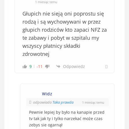
1 miesiąc temu
Głupich nie sieją oni poprostu się
rodzą i są wychowywani w przez
głupich rodziców kto zapaci NFZ za
te zabawy i pobyt w szpitalu my
wszyscy płatnicy składki
zdrowotnej
9
-11
Odpowiedz
Widz
odpowiada
Taka prawda
1 miesiąc temu
Pewnie lepiej by było na kanapie przed
tv tak jak ty i tylko narzekać może czas
zebys sie ogarnął