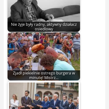
Nie żyje były radny, aktywny działacz
osiedlowy
Zjadł piekielnie ostrego burgera w
minutę! Mistrz…