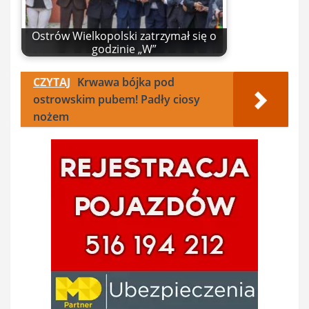
Ostrów Wielkopolski zatrzymał się o
godzinie „W”
CZYTAJ
Krwawa bójka pod
ostrowskim pubem! Padły ciosy
nożem