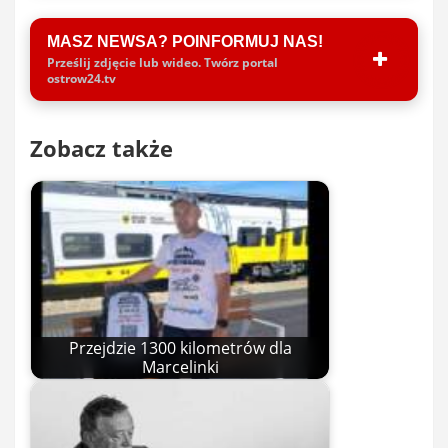
MASZ NEWSA? POINFORMUJ NAS!
Prześlij zdjęcie lub wideo. Twórz portal
ostrow24.tv
Zobacz także
Przejdzie 1300 kilometrów dla
Marcelinki