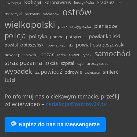
kolizja
koronawirus
kradzież
inwestycja
koszykówka
lpr
ostrów
motocykl
odolanów
narkotyki
wielkopolski
pieniądze
piaski-szczygliczka
policja
powiat kaliski
polityka
pomoc
potrącenie
powiat ostrzeszowski
powiat krotoszyński
powiat kępiński
samochód
pożar
powiat pleszewski
rower
radni
rynek
straż pożarna
szpital
szkoła
uroczystość
sąd
wypadek
zapowiedź
śmierć
zdrowie
zwierzęta
żużel
Poinformuj nas o ciekawym temacie, prześlij
zdjęcie/wideo
–
redakcja@ostrow24.tv
Napisz do nas na Messengerze