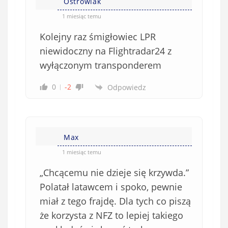
Ostrowiak
1 miesiąc temu
Kolejny raz śmigłowiec LPR
niewidoczny na Flightradar24 z
wyłączonym transponderem
0
-2
Odpowiedz
Max
1 miesiąc temu
„Chcącemu nie dzieje się krzywda.”
Polatał latawcem i spoko, pewnie
miał z tego frajdę. Dla tych co piszą
że korzysta z NFZ to lepiej takiego