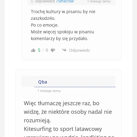
odpowiada
75thecrow
1 miesiąc temu
Trochę kultury w pisaniu by nie
zaszkodziło.
Po co emocje.
Może więcej spokoju w pisaniu
komentarzy by się przydało.
5
0
Odpowiedz
Qba
1 miesiąc temu
Więc tłumaczę jeszcze raz, bo
widzę, że niektóre osoby nadal nie
rozumieją.
Kitesurfing to sport latawcowy