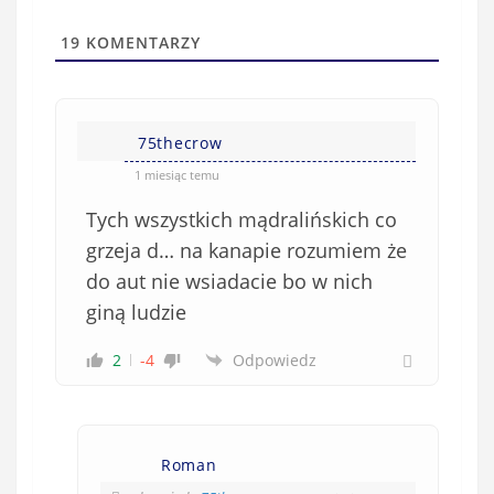
i
t
l
a
19
KOMENTARZY
(
w
n
s
i
i
e
75thecrow
ę
o
*
1 miesiąc temu
b
Tych wszystkich mądralińskich co
o
w
grzeja d… na kanapie rozumiem że
i
do aut nie wsiadacie bo w nich
ą
giną ludzie
z
k
2
-4
Odpowiedz
o
w
e
)
Roman