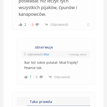
poskładać niz leczyć tych
wszystkich pijaków, ćpunów i
kanapowców.
2
-3
Odpowiedz
obserwuje
odpowiada
Max
1 miesiąc temu
Ikar też sobie polatał. Miał frajdę?
Pewnie tak.
1
0
Odpowiedz
Taka prawda