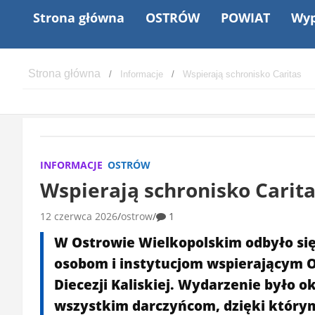
Strona główna
OSTRÓW
POWIAT
Wyp
Informacje
Wspierają schronisko Caritas
INFORMACJE
OSTRÓW
Wspierają schronisko Carit
12 czerwca 2026
ostrow
1
W Ostrowie Wielkopolskim odbyło si
osobom i instytucjom wspierającym 
Diecezji Kaliskiej. Wydarzenie było 
wszystkim darczyńcom, dzięki który