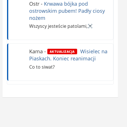
Ostr
-
Krwawa bójka pod
ostrowskim pubem! Padły ciosy
nożem
Wszyscy jesteście patolami,
Kama
-
Wisielec na
AKTUALIZACJA
Piaskach. Koniec reanimacji
Co to siwat?