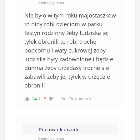
2 miesięcy temu
Nie było w tym roku majostaszkow
to niby robi dzieciom w parku
festyn rodzinny żeby ludziska jej
tyłek obronili to robi trochę
popcornu i waty cukrowej żeby
ludziska były zadowolone i będzie
dumna żeby urzedasy trochę się
zabawili żeby jej tyłek w urzędzie
obronili
14
-5
Odpowiedz
Pracownik urzędu
2 miesięcy temu