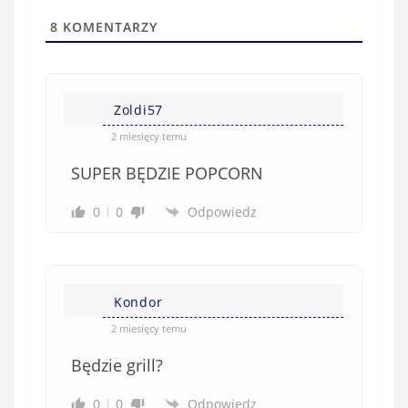
t
l
a
8
KOMENTARZY
(
w
n
s
i
i
e
Zoldi57
ę
o
*
2 miesięcy temu
b
SUPER BĘDZIE POPCORN
o
w
0
0
Odpowiedz
i
ą
z
k
Kondor
o
w
2 miesięcy temu
e
Będzie grill?
)
0
0
Odpowiedz