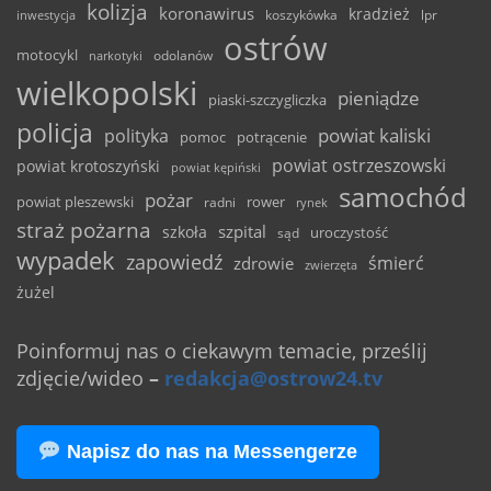
kolizja
koronawirus
kradzież
inwestycja
koszykówka
lpr
ostrów
motocykl
odolanów
narkotyki
wielkopolski
pieniądze
piaski-szczygliczka
policja
powiat kaliski
polityka
pomoc
potrącenie
powiat ostrzeszowski
powiat krotoszyński
powiat kępiński
samochód
pożar
powiat pleszewski
rower
radni
rynek
straż pożarna
szpital
szkoła
uroczystość
sąd
wypadek
zapowiedź
śmierć
zdrowie
zwierzęta
żużel
Poinformuj nas o ciekawym temacie, prześlij
zdjęcie/wideo
–
redakcja@ostrow24.tv
Napisz do nas na Messengerze