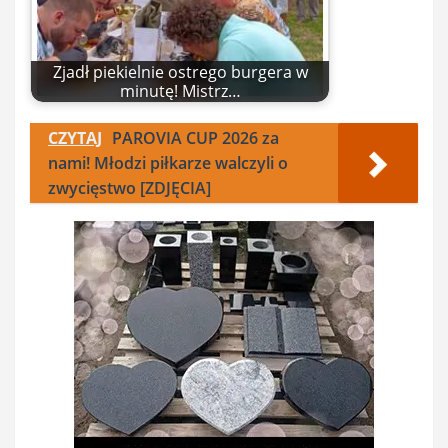
Zjadł piekielnie ostrego burgera w
minutę! Mistrz…
CZYTAJ
PAROVIA CUP 2026 za
nami! Młodzi piłkarze walczyli o
zwycięstwo [ZDJĘCIA]