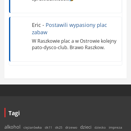
Eric
-
Postawili wypasiony plac
zabaw
W Raszkowie plac a w Ostrowie kolejny
pato-dysco-club. Brawo Raszkow.
Tagi
alkohol
dzieci
ciężarówka
drzewo
dk11
dk25
dziecko
impreza