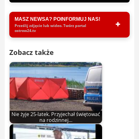
MASZ NEWSA? POINFORMUJ NAS!
Prześlij zdjęcie lub wideo. Twórz portal
ostrow24.tv
Zobacz także
Nie żyje 25-latek. Przyjechał świętować
na rodzinnej…