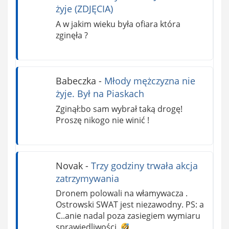
żyje (ZDJĘCIA)
A w jakim wieku była ofiara która
zginęła ?
Babeczka
-
Młody mężczyzna nie
żyje. Był na Piaskach
Zginął:bo sam wybrał taką drogę!
Proszę nikogo nie winić !
Novak
-
Trzy godziny trwała akcja
zatrzymywania
Dronem polowali na włamywacza .
Ostrowski SWAT jest niezawodny. PS: a
C..anie nadal poza zasiegiem wymiaru
sprawiedliwości..