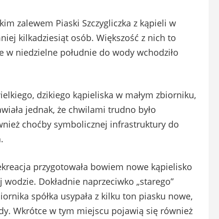
im zalewem Piaski Szczygliczka z kąpieli w
iej kilkadziesiąt osób. Większość z nich to
że w niedzielne południe do wody wchodziło
ielkiego, dzikiego kąpieliska w małym zbiorniku,
awiała jednak, że chwilami trudno było
nież choćby symbolicznej infrastruktury do
.
 Rekreacja przygotowała bowiem nowe kąpielisko
 wodzie. Dokładnie naprzeciwko „starego”
iornika spółka usypała z kilku ton piasku nowe,
ody. Wkrótce w tym miejscu pojawią się również