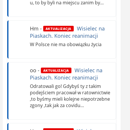
u, to by byli na miejscu zanim by…
Hm
-
Wisielec na
AKTUALIZACJA
Piaskach. Koniec reanimacji
W Polsce nie ma obowiązku życia
oo
-
Wisielec na
AKTUALIZACJA
Piaskach. Koniec reanimacji
Odratowali go! Gdybyś ty z takim
podejściem pracował w ratownictwie
,to byśmy mieli kolejne niepotrzebne
zgony ,tak jak za covidu…