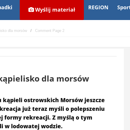
adki
REGION
Spor
Wyślij materiał
lisko dla morsów
Comment Page 2
kąpielisko dla morsów
 kąpieli ostrowskich Morsów jeszcze
kreacja już teraz myśli o polepszeniu
j formy rekreacji. Z myślą o tym
i w lodowatej wodzie.