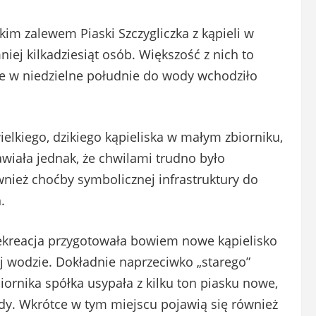
im zalewem Piaski Szczygliczka z kąpieli w
iej kilkadziesiąt osób. Większość z nich to
że w niedzielne południe do wody wchodziło
ielkiego, dzikiego kąpieliska w małym zbiorniku,
awiała jednak, że chwilami trudno było
nież choćby symbolicznej infrastruktury do
.
 Rekreacja przygotowała bowiem nowe kąpielisko
 wodzie. Dokładnie naprzeciwko „starego”
iornika spółka usypała z kilku ton piasku nowe,
ody. Wkrótce w tym miejscu pojawią się również