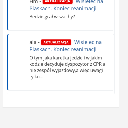
Hm
-
Wisielec na
AKTUALIZACJA
Piaskach. Koniec reanimacji
Będzie grał w szachy?
ala
-
Wisielec na
AKTUALIZACJA
Piaskach. Koniec reanimacji
O tym jaka karetka jedzie i w jakim
kodzie decyduje dyspozytor z CPR a
nie zespół wyjazdowy,a więc uwagi
tylko…