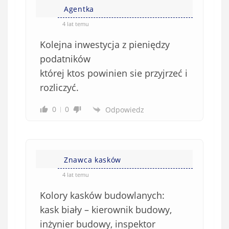
Agentka
4 lat temu
Kolejna inwestycja z pieniędzy
podatników
której ktos powinien sie przyjrzeć i
rozliczyć.
0
0
Odpowiedz
Znawca kasków
4 lat temu
Kolory kasków budowlanych:
kask biały – kierownik budowy,
inżynier budowy, inspektor