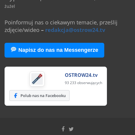
żużel
Poinformuj nas o ciekawym temacie, prześlij
zdjęcie/wideo
–
redakcja@ostrow24.tv
Napisz do nas na Messengerze
OSTROW24.tv
93 233 obserwujących
Polub nas na Facebooku