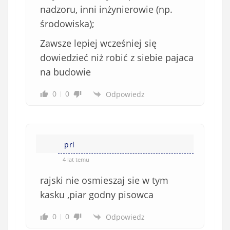
nadzoru, inni inżynierowie (np.
środowiska);
Zawsze lepiej wcześniej się
dowiedzieć niż robić z siebie pajaca
na budowie
0
0
Odpowiedz
prl
4 lat temu
rajski nie osmieszaj sie w tym
kasku ,piar godny pisowca
0
0
Odpowiedz