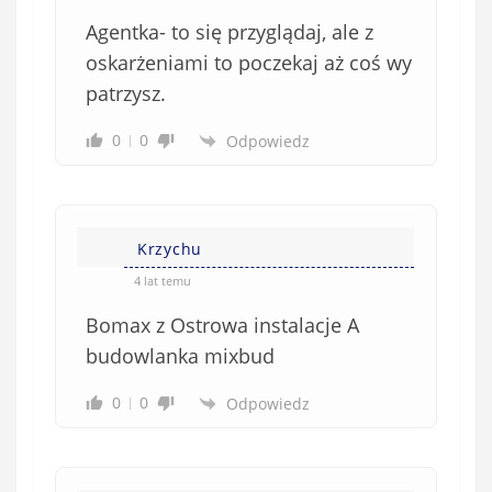
b
Agentka- to się przyglądaj, ale z
o
w
oskarżeniami to poczekaj aż coś wy
i
patrzysz.
ą
z
0
0
Odpowiedz
k
o
w
e
Krzychu
)
4 lat temu
Bomax z Ostrowa instalacje A
budowlanka mixbud
0
0
Odpowiedz