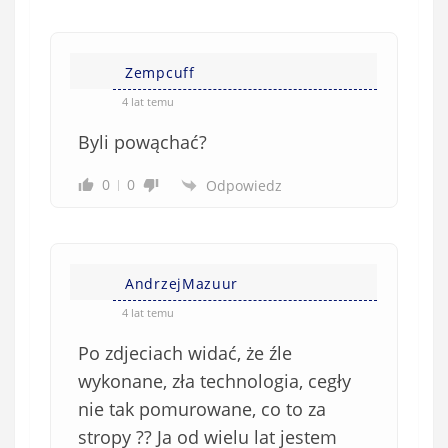
Zempcuff
4 lat temu
Byli powąchać?
0
0
Odpowiedz
AndrzejMazuur
4 lat temu
Po zdjeciach widać, że źle
wykonane, zła technologia, cegły
nie tak pomurowane, co to za
stropy ?? Ja od wielu lat jestem