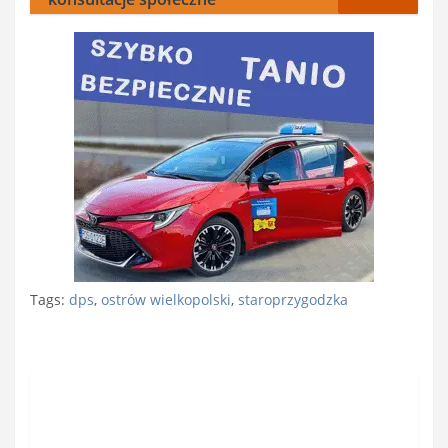
Tags:
dps
,
ostrów wielkopolski
,
staroprzygodzka
Nawigacja
wpisu