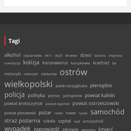
Tagi
alkohol
dzieci
ciężarówka
drzewo
dk11
dk25
dziecko
impreza
kolizja
koronawirus
kradzież
inwestycja
koszykówka
lpr
ostrów
motocykl
odolanów
narkotyki
wielkopolski
pieniądze
piaski-szczygliczka
policja
powiat kaliski
polityka
pomoc
potrącenie
powiat ostrzeszowski
powiat krotoszyński
powiat kępiński
samochód
pożar
powiat pleszewski
rower
radni
rynek
straż pożarna
szpital
szkoła
uroczystość
sąd
wypadek
zapowiedź
śmierć
zdrowie
zwierzęta