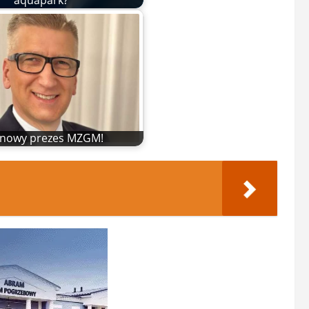
aquapark?
t nowy prezes MZGM!