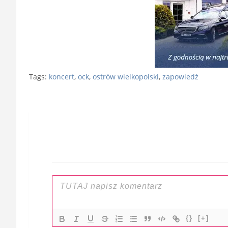
Tags:
koncert
,
ock
,
ostrów wielkopolski
,
zapowiedź
Nawigacja
wpisu
{}
[+]