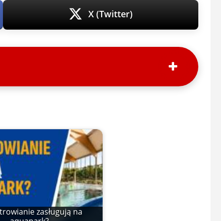
X (Twitter)
trowianie zasługują na