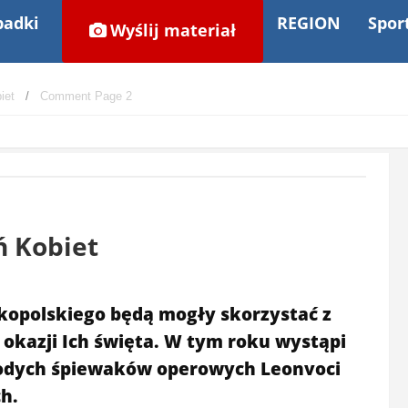
adki
REGION
Spor
Wyślij materiał
iet
Comment Page 2
ń Kobiet
kopolskiego będą mogły skorzystać z
 okazji Ich święta. W tym roku wystąpi
łodych śpiewaków operowych Leonvoci
h.