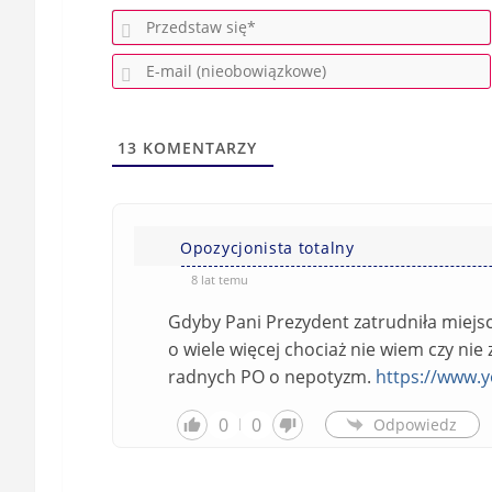
13
KOMENTARZY
Opozycjonista totalny
8 lat temu
Gdyby Pani Prezydent zatrudniła miej
o wiele więcej chociaż nie wiem czy ni
radnych PO o nepotyzm.
https://www.
0
0
Odpowiedz