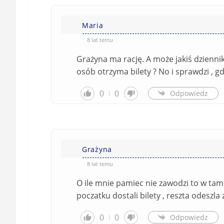
Maria
8 lat temu
Grażyna ma rację. A może jakiś dziennika
osób otrzyma bilety ? No i sprawdzi , gd
0
0
Odpowiedz
Grażyna
8 lat temu
O ile mnie pamiec nie zawodzi to w tam
poczatku dostali bilety , reszta odeszla
0
0
Odpowiedz