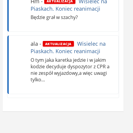
Hm
-
Wisielec na
AKTUALIZACJA
Piaskach. Koniec reanimacji
Będzie grał w szachy?
ala
-
Wisielec na
AKTUALIZACJA
Piaskach. Koniec reanimacji
O tym jaka karetka jedzie i w jakim
kodzie decyduje dyspozytor z CPR a
nie zespół wyjazdowy,a więc uwagi
tylko…