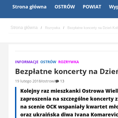
Strona główna
OSTRÓW
POWIAT
Wyp
Rozrywka
Bezpłatne koncerty na Dzień Kob
INFORMACJE
OSTRÓW
ROZRYWKA
Bezpłatne koncerty na Dzie
19 lutego 2018
ostrow
13
Kolejny raz mieszkanki Ostrowa Wiel
zaproszenia na szczególne koncerty z
na scenie OCK wspaniały kwartet m
oraz ukraińska diwa Ivana Komarevic