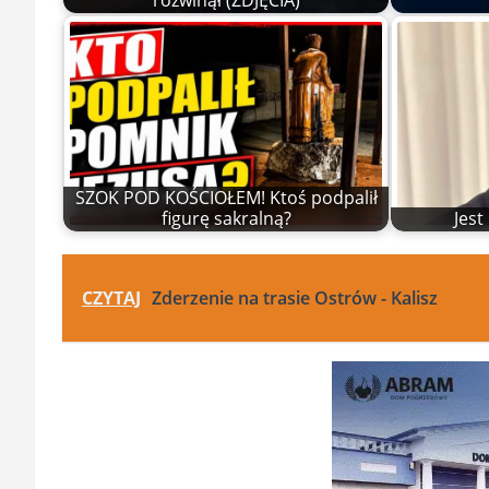
rozwinął (ZDJĘCIA)
SZOK POD KOŚCIOŁEM! Ktoś podpalił
figurę sakralną?
Jes
CZYTAJ
Zderzenie na trasie Ostrów - Kalisz