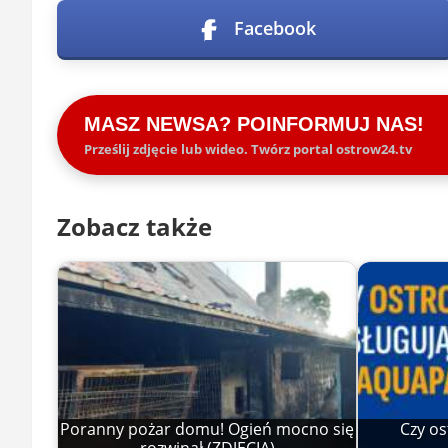
Facebook
MASZ NEWSA? POINFORMUJ NAS!
Prześlij zdjęcie lub wideo. Twórz portal ostrow24.tv
Zobacz także
Poranny pożar domu! Ogień mocno się
Czy os