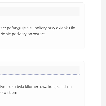
k
o
w
e
)
rz pofatyguje się i policzy przy okienku ile
zie się podziały pozostałe.
tym roku byla kilomertowa kolejka i ci na
 z kwitkiem