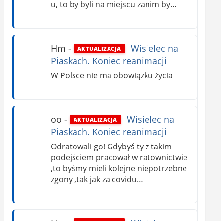
u, to by byli na miejscu zanim by…
Hm
-
Wisielec na
AKTUALIZACJA
Piaskach. Koniec reanimacji
W Polsce nie ma obowiązku życia
oo
-
Wisielec na
AKTUALIZACJA
Piaskach. Koniec reanimacji
Odratowali go! Gdybyś ty z takim
podejściem pracował w ratownictwie
,to byśmy mieli kolejne niepotrzebne
zgony ,tak jak za covidu…