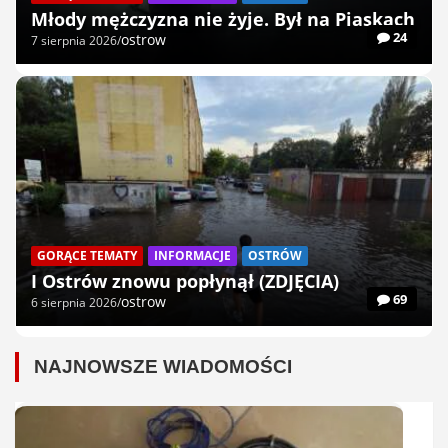
Młody mężczyzna nie żyje. Był na Piaskach
24
ostrow
7 sierpnia 2026
GORĄCE TEMATY
INFORMACJE
OSTRÓW
I Ostrów znowu popłynął (ZDJĘCIA)
69
ostrow
6 sierpnia 2026
NAJNOWSZE WIADOMOŚCI