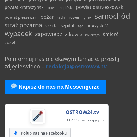
powiat ostrzeszowski
powiat krotoszyński
powiat kępiński
samochód
pożar
powiat pleszewski
rower
radni
rynek
straż pożarna
szpital
szkoła
uroczystość
sąd
wypadek
zapowiedź
śmierć
zdrowie
zwierzęta
żużel
Poinformuj nas o ciekawym temacie, prześlij
zdjęcie/wideo
–
redakcja@ostrow24.tv
Napisz do nas na Messengerze
OSTROW24.tv
93 233 obserwujących
Polub nas na Facebooku