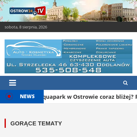
Skip
to
content
sobota, 8 sierpnia, 2026
OSTROW24.tv – Ostrów
Ostrów Wielkopolski – świeże i ciekawe wiadomości
Wielkopolski
Aquapark w Ostrowie coraz bliżej? Ruszyły NOWE
NEWS
GORĄCE TEMATY