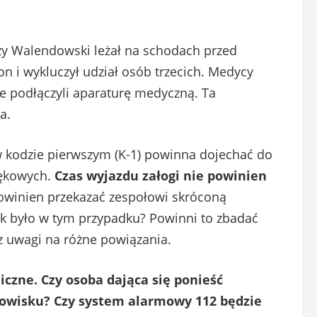
erzy Walendowski leżał na schodach przed
on i wykluczył udział osób trzecich. Medycy
ie podłączyli aparaturę medyczną. Ta
a.
 kodzie pierwszym (K-1) powinna dojechać do
iękowych.
Czas wyjazdu załogi nie powinien
powinien przekazać zespołowi skróconą
tak było w tym przypadku? Powinni to zbadać
 z uwagi na różne powiązania.
czne. Czy osoba dająca się ponieść
wisku? Czy system alarmowy 112 będzie