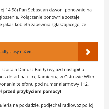
iej 14:58) Pan Sebastian dzwoni ponownie na
głoszenie. Połączenie ponownie zostaje
e jakaś kobieta zapewnia zgłaszającego, że
adły ciosy nożem
zpitala Dariusz Bierły) wyjazd nastąpił o
lans dotarł na ulicę Kamienną w Ostrowie Wlkp.
ykonania telefonu pod numer alarmowy 112.
ł przed przybyciem pomocy!
ierłą na pokładzie, podjechał radiowóz policji