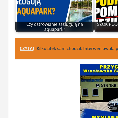
Czy ostrowianie zasługują na
SZOK POD 
aquapark?
CZYTAJ
Kilkulatek sam chodził. Interweniowała p