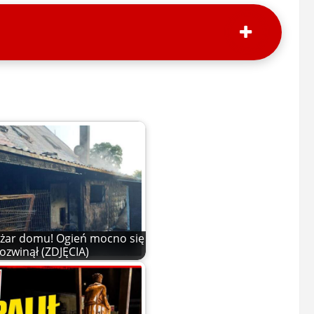
żar domu! Ogień mocno się
ozwinął (ZDJĘCIA)