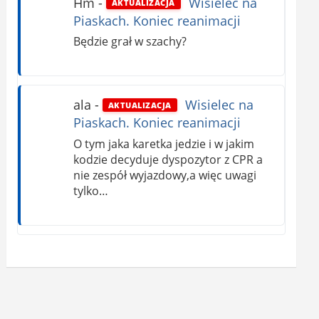
Hm
-
Wisielec na
AKTUALIZACJA
Piaskach. Koniec reanimacji
Będzie grał w szachy?
ala
-
Wisielec na
AKTUALIZACJA
Piaskach. Koniec reanimacji
O tym jaka karetka jedzie i w jakim
kodzie decyduje dyspozytor z CPR a
nie zespół wyjazdowy,a więc uwagi
tylko…