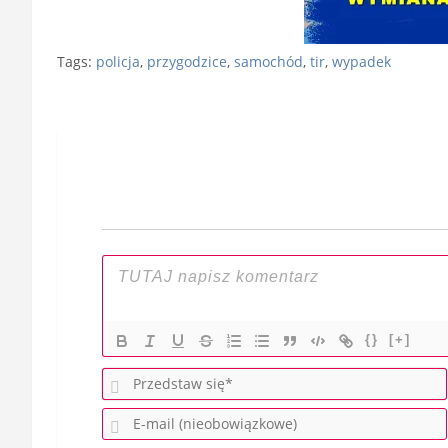
Tags:
policja
,
przygodzice
,
samochód
,
tir
,
wypadek
Nawigacja
wpisu
{}
[+]