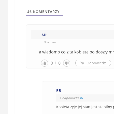
46
KOMENTARZY
MŁ
9 lat temu
a wiadomo co z ta kobietą bo doszły mn
0
0
Odpowiedz
BB
odpowiada
MŁ
Kobieta żyje jej stan jest stabiln