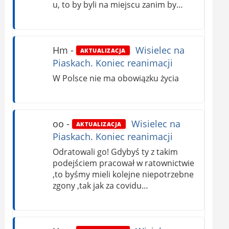
u, to by byli na miejscu zanim by…
Hm
-
Wisielec na
AKTUALIZACJA
Piaskach. Koniec reanimacji
W Polsce nie ma obowiązku życia
oo
-
Wisielec na
AKTUALIZACJA
Piaskach. Koniec reanimacji
Odratowali go! Gdybyś ty z takim
podejściem pracował w ratownictwie
,to byśmy mieli kolejne niepotrzebne
zgony ,tak jak za covidu…