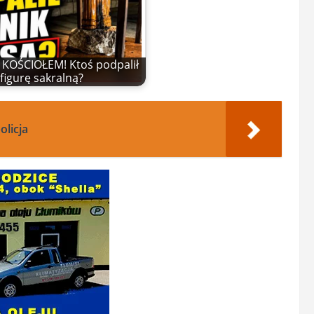
KOŚCIOŁEM! Ktoś podpalił
figurę sakralną?
olicja