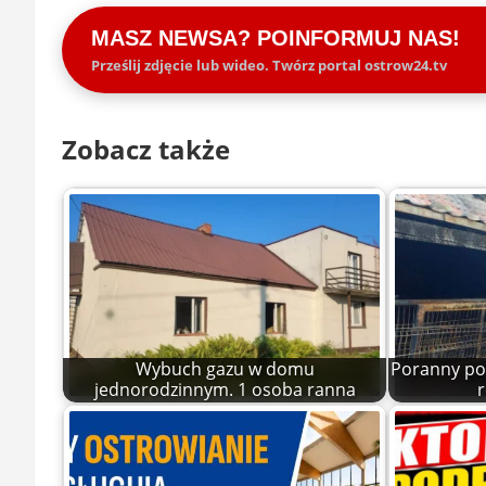
MASZ NEWSA? POINFORMUJ NAS!
Prześlij zdjęcie lub wideo. Twórz portal ostrow24.tv
Zobacz także
Wybuch gazu w domu
Poranny po
jednorodzinnym. 1 osoba ranna
r