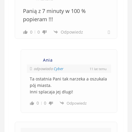
b
Panią z 7 minuty w 100 %
o
w
popieram !!!
i
0
0
Odpowiedz
ą
z
k
o
Ania
w
e
odpowiada
Cyber
11 lat temu
)
Ta ostatnia Pani tak narzeka a oszukala
pój miasta.
Inni splacaja jej dlugi!
0
0
Odpowiedz