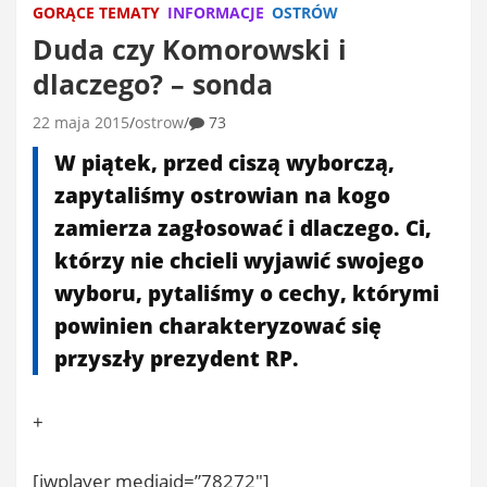
GORĄCE TEMATY
INFORMACJE
OSTRÓW
Duda czy Komorowski i
dlaczego? – sonda
22 maja 2015
ostrow
73
W piątek, przed ciszą wyborczą,
zapytaliśmy ostrowian na kogo
zamierza zagłosować i dlaczego. Ci,
którzy nie chcieli wyjawić swojego
wyboru, pytaliśmy o cechy, którymi
powinien charakteryzować się
przyszły prezydent RP.
+
[jwplayer mediaid=”78272″]