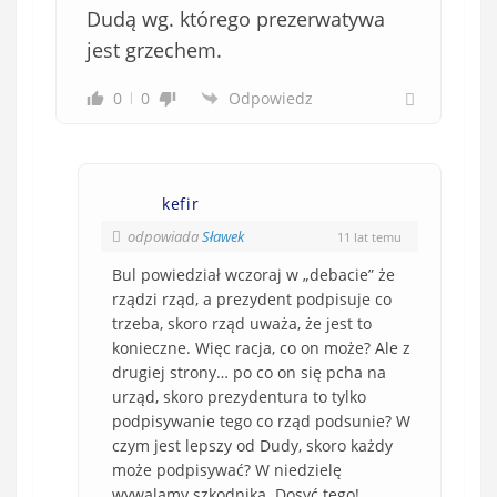
Dudą wg. którego prezerwatywa
jest grzechem.
0
0
Odpowiedz
kefir
odpowiada
Sławek
11 lat temu
Bul powiedział wczoraj w „debacie” że
rządzi rząd, a prezydent podpisuje co
trzeba, skoro rząd uważa, że jest to
konieczne. Więc racja, co on może? Ale z
drugiej strony… po co on się pcha na
urząd, skoro prezydentura to tylko
podpisywanie tego co rząd podsunie? W
czym jest lepszy od Dudy, skoro każdy
może podpisywać? W niedzielę
wywalamy szkodnika. Dosyć tego!