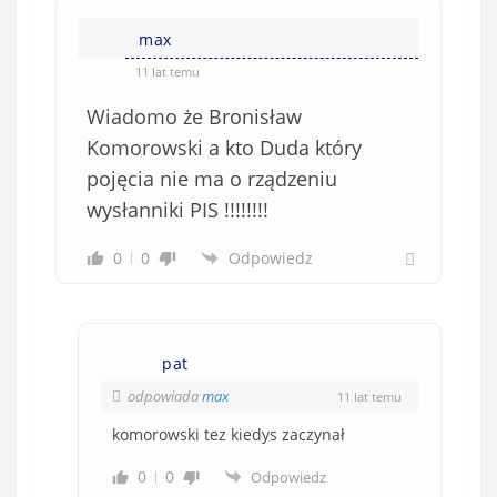
max
11 lat temu
Wiadomo że Bronisław
Komorowski a kto Duda który
pojęcia nie ma o rządzeniu
wysłanniki PIS !!!!!!!!
0
0
Odpowiedz
pat
odpowiada
max
11 lat temu
komorowski tez kiedys zaczynał
0
0
Odpowiedz