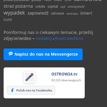
straż pożarna
szpital
szkoła
uroczystość
sąd
wypadek
zapowiedź
śmierć
zdrowie
zwierzęta
żużel
Poinformuj nas o ciekawym temacie, prześlij
zdjęcie/wideo
–
redakcja@ostrow24.tv
Napisz do nas na Messengerze
OSTROW24.tv
93 233 obserwujących
Polub nas na Facebooku