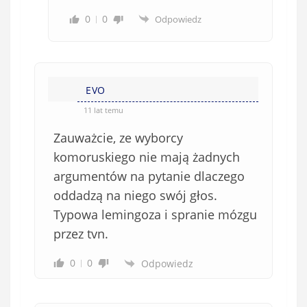
0
0
Odpowiedz
EVO
11 lat temu
Zauważcie, ze wyborcy
komoruskiego nie mają żadnych
argumentów na pytanie dlaczego
oddadzą na niego swój głos.
Typowa lemingoza i spranie mózgu
przez tvn.
0
0
Odpowiedz