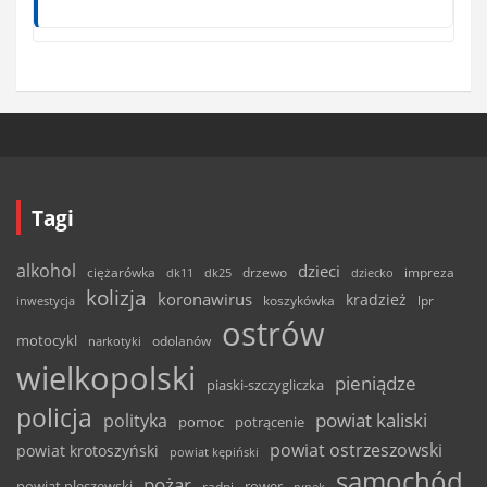
Tagi
alkohol
dzieci
ciężarówka
drzewo
dk11
dk25
dziecko
impreza
kolizja
koronawirus
kradzież
inwestycja
koszykówka
lpr
ostrów
motocykl
odolanów
narkotyki
wielkopolski
pieniądze
piaski-szczygliczka
policja
powiat kaliski
polityka
pomoc
potrącenie
powiat ostrzeszowski
powiat krotoszyński
powiat kępiński
samochód
pożar
powiat pleszewski
rower
radni
rynek