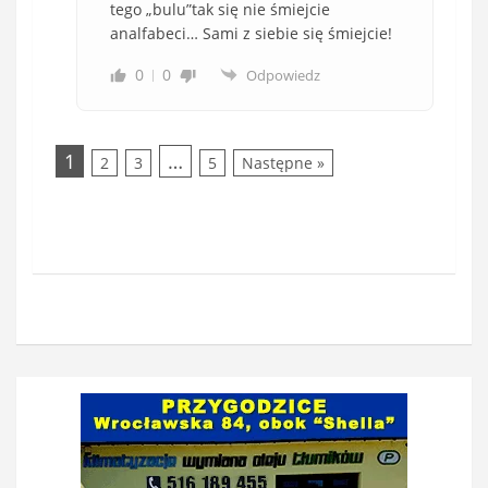
tego „bulu”tak się nie śmiejcie
analfabeci… Sami z siebie się śmiejcie!
0
0
Odpowiedz
1
…
2
3
5
Następne »