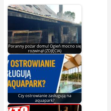
Poranny pożar domu! Ogień mocno się
rozwinął (ZDJĘCIA)
Czy ostrowianie zasługują na
aquapark?