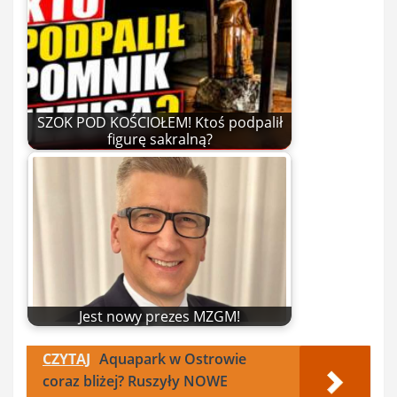
SZOK POD KOŚCIOŁEM! Ktoś podpalił
figurę sakralną?
Jest nowy prezes MZGM!
CZYTAJ
Aquapark w Ostrowie
coraz bliżej? Ruszyły NOWE