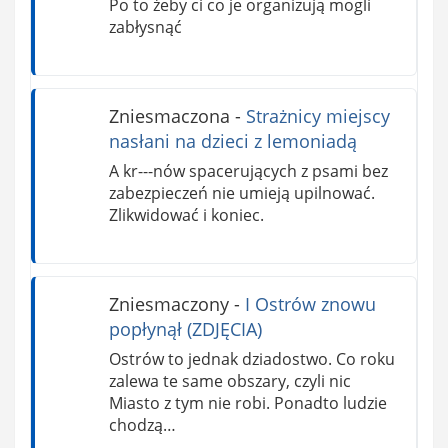
Po to żeby ci co je organizują mogli
zabłysnąć
Zniesmaczona
-
Strażnicy miejscy
nasłani na dzieci z lemoniadą
A kr---nów spacerujących z psami bez
zabezpieczeń nie umieją upilnować.
Zlikwidować i koniec.
Zniesmaczony
-
I Ostrów znowu
popłynął (ZDJĘCIA)
Ostrów to jednak dziadostwo. Co roku
zalewa te same obszary, czyli nic
Miasto z tym nie robi. Ponadto ludzie
chodzą…