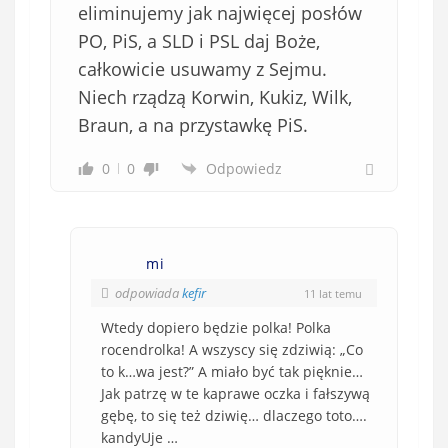
eliminujemy jak najwięcej posłów
PO, PiS, a SLD i PSL daj Boże,
całkowicie usuwamy z Sejmu.
Niech rządzą Korwin, Kukiz, Wilk,
Braun, a na przystawkę PiS.
0
0
Odpowiedz
mi
odpowiada
kefir
11 lat temu
Wtedy dopiero będzie polka! Polka
rocendrolka! A wszyscy się zdziwią: „Co
to k…wa jest?” A miało być tak pięknie…
Jak patrzę w te kaprawe oczka i fałszywą
gębę, to się też dziwię… dlaczego toto….
kandyUje …