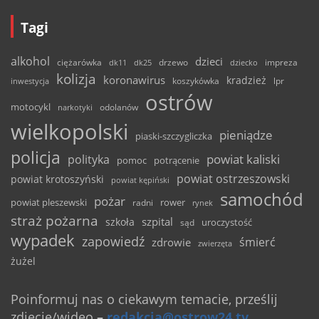
Tagi
alkohol
dzieci
ciężarówka
drzewo
dk11
dk25
dziecko
impreza
kolizja
koronawirus
kradzież
inwestycja
koszykówka
lpr
ostrów
motocykl
odolanów
narkotyki
wielkopolski
pieniądze
piaski-szczygliczka
policja
powiat kaliski
polityka
pomoc
potrącenie
powiat ostrzeszowski
powiat krotoszyński
powiat kępiński
samochód
pożar
powiat pleszewski
rower
radni
rynek
straż pożarna
szpital
szkoła
uroczystość
sąd
wypadek
zapowiedź
śmierć
zdrowie
zwierzęta
żużel
Poinformuj nas o ciekawym temacie, prześlij
zdjęcie/wideo
–
redakcja@ostrow24.tv