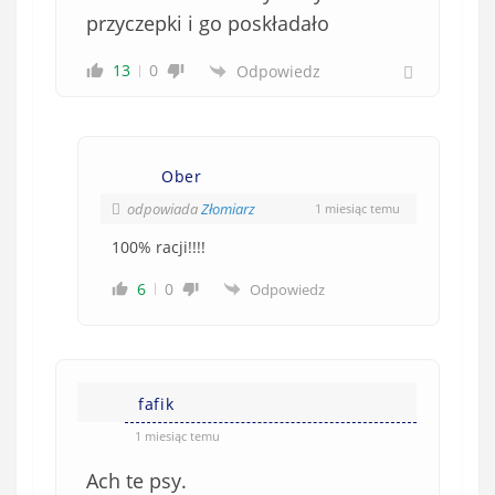
przyczepki i go poskładało
13
0
Odpowiedz
Ober
odpowiada
Złomiarz
1 miesiąc temu
100% racji!!!!
6
0
Odpowiedz
fafik
1 miesiąc temu
Ach te psy.