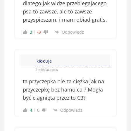
dlatego jak widze przebiegajacego
psa to zawsze, ale to zawsze
przyspieszam. i mam obiad gratis.
3
-9
Odpowiedz
kidcuje
1 miesiąc temu
ta przyczepka nie za ciężka jak na
przyczepkę bez hamulca ? Mogła
być ciągnięta przez to C3?
4
0
Odpowiedz