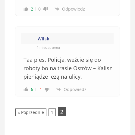
2
0
Odpowiedz
Wilski
1 miesiąc temu
Taa pies. Policja, weźcie się do
roboty bo na trasie Ostrów – Kalisz
pieniądze leżą na ulicy.
6
-1
Odpowiedz
2
« Poprzednie
1