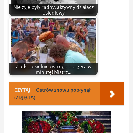
Nie żyje były radny, aktywny działacz
osiedlowy
Zjadł piekielnie ostrego burgera w
minutę! Mistrz…
CZYTAJ
I Ostrów znowu popłynął
(ZDJĘCIA)