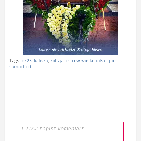
Tags:
dk25
,
kaliska
,
kolizja
,
ostrów wielkopolski
,
pies
,
samochód
Nawigacja
wpisu