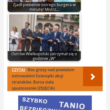
Zjadł piekielnie ostrego burgera w
minutę! Mistrz…
Ostrów Wielkopolski zatrzymał się o
godzinie „W”
CZYTAJ
Noc grozy nad powiatem
ostrowskim! Dziesiątki akcji
strażaków. Burza siała
spustoszenie (ZDJĘCIA)