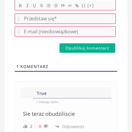
{}
[+]
P
r
E
z
-
e
m
d
a
s
i
t
l
a
1
KOMENTARZ
(
w
n
s
i
i
e
True
ę
o
*
1 miesiąc temu
b
Sie teraz obudziliscie
o
w
2
-8
Odpowiedz
i