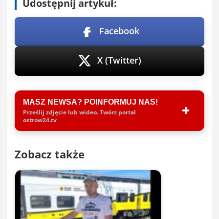
Udostępnij artykuł:
Facebook
X (Twitter)
MASZ NEWSA? POINFORMUJ NAS!
Prześlij zdjęcie lub wideo. Twórz portal
ostrow24.tv
Zobacz także