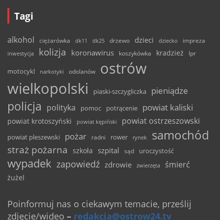
Tagi
alkohol
dzieci
ciężarówka
drzewo
dk11
dk25
dziecko
impreza
kolizja
koronawirus
kradzież
inwestycja
koszykówka
lpr
ostrów
motocykl
odolanów
narkotyki
wielkopolski
pieniądze
piaski-szczygliczka
policja
powiat kaliski
polityka
pomoc
potrącenie
powiat ostrzeszowski
powiat krotoszyński
powiat kępiński
samochód
pożar
powiat pleszewski
rower
radni
rynek
straż pożarna
szpital
szkoła
uroczystość
sąd
wypadek
zapowiedź
śmierć
zdrowie
zwierzęta
żużel
Poinformuj nas o ciekawym temacie, prześlij
zdjęcie/wideo
–
redakcja@ostrow24.tv