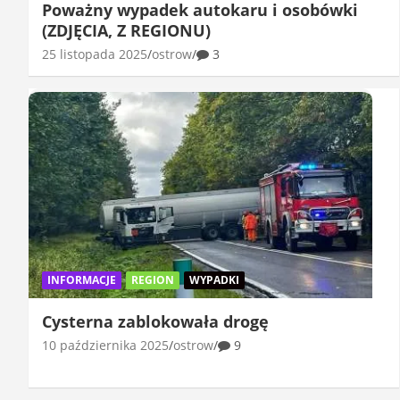
Poważny wypadek autokaru i osobówki
(ZDJĘCIA, Z REGIONU)
25 listopada 2025
ostrow
3
INFORMACJE
REGION
WYPADKI
Cysterna zablokowała drogę
10 października 2025
ostrow
9