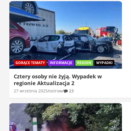
GORĄCE TEMATY
INFORMACJE
REGION
WYPADKI
Cztery osoby nie żyją. Wypadek w
regionie Aktualizacja 2
27 września 2025
ostrow
23