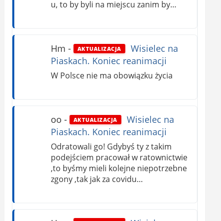
u, to by byli na miejscu zanim by…
Hm
-
Wisielec na
AKTUALIZACJA
Piaskach. Koniec reanimacji
W Polsce nie ma obowiązku życia
oo
-
Wisielec na
AKTUALIZACJA
Piaskach. Koniec reanimacji
Odratowali go! Gdybyś ty z takim
podejściem pracował w ratownictwie
,to byśmy mieli kolejne niepotrzebne
zgony ,tak jak za covidu…