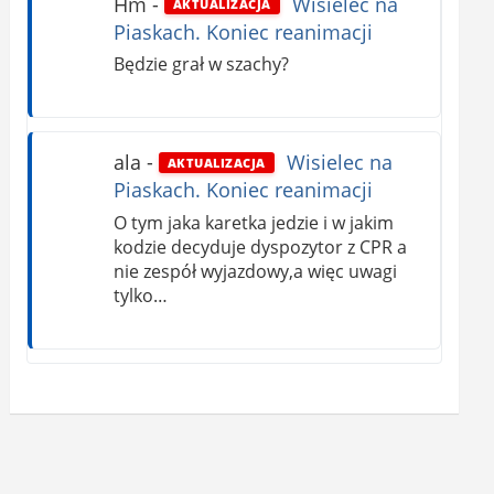
Hm
-
Wisielec na
AKTUALIZACJA
Piaskach. Koniec reanimacji
Będzie grał w szachy?
ala
-
Wisielec na
AKTUALIZACJA
Piaskach. Koniec reanimacji
O tym jaka karetka jedzie i w jakim
kodzie decyduje dyspozytor z CPR a
nie zespół wyjazdowy,a więc uwagi
tylko…