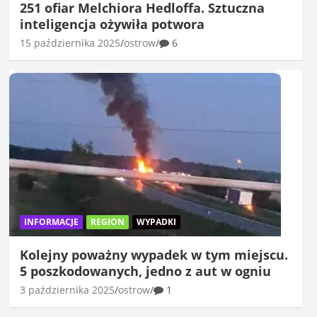
251 ofiar Melchiora Hedloffa. Sztuczna
inteligencja ożywiła potwora
15 października 2025
ostrow
6
INFORMACJE
REGION
WYPADKI
Kolejny poważny wypadek w tym miejscu.
5 poszkodowanych, jedno z aut w ogniu
3 października 2025
ostrow
1