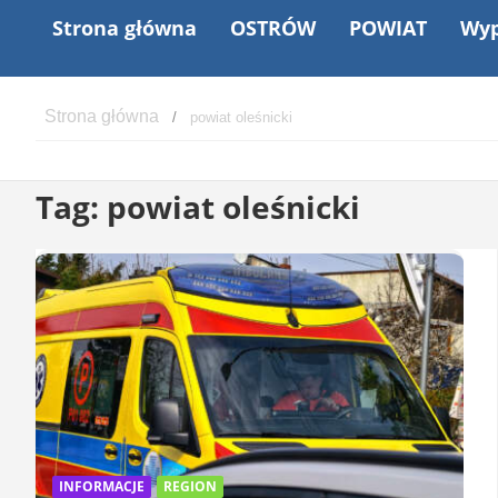
Strona główna
OSTRÓW
POWIAT
Wyp
powiat oleśnicki
Tag:
powiat oleśnicki
INFORMACJE
REGION