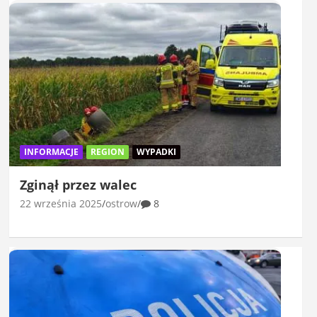
INFORMACJE
REGION
WYPADKI
Zginął przez walec
22 września 2025
ostrow
8