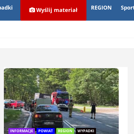
adki
REGION
Spor
Wyślij materiał
INFORMACJE
POWIAT
REGION
WYPADKI