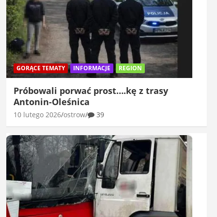
GORĄCE TEMATY
INFORMACJE
REGION
Próbowali porwać prost….kę z trasy
Antonin-Oleśnica
10 lutego 2026
ostrow
39