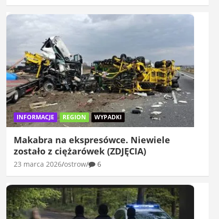
INFORMACJE
REGION
WYPADKI
Makabra na ekspresówce. Niewiele
zostało z ciężarówek (ZDJĘCIA)
23 marca 2026
ostrow
6