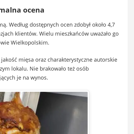
ymalna ocena
omą. Według dostępnych ocen zdobył około 4,7
nzjach klientów. Wielu mieszkańców uważało go
owie Wielkopolskim.
ą jakość mięsa oraz charakterystyczne autorskie
czym lokalu. Nie brakowało też osób
jących je na wynos.