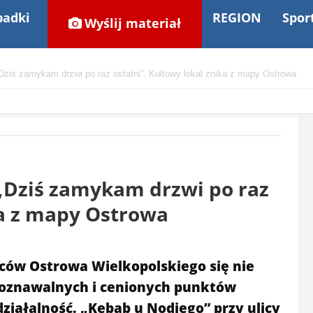
adki
REGION
Spor
Wyślij materiał
 zamykam drzwi po raz ostatni”. Kultowy lokal znika z mapy Ostrowa
Dziś zamykam drzwi po raz
ka z mapy Ostrowa
ców Ostrowa Wielkopolskiego się nie
zpoznawalnych i cenionych punktów
iałalność. „Kebab u Nodiego” przy ulicy