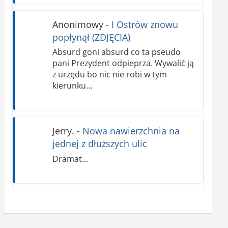
Anonimowy
-
I Ostrów znowu
popłynął (ZDJĘCIA)
Absurd goni absurd co ta pseudo
pani Prezydent odpieprza. Wywalić ją
z urzędu bo nic nie robi w tym
kierunku…
Jerry.
-
Nowa nawierzchnia na
jednej z dłuższych ulic
Dramat...