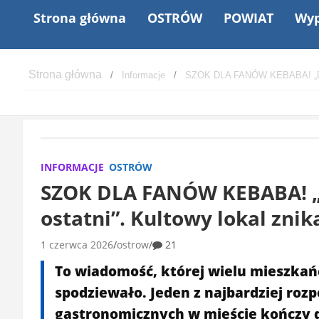
Strona główna
OSTRÓW
POWIAT
Wyp
Informacje
SZOK DLA FANÓW KEBABA! „Dziś
INFORMACJE
OSTRÓW
SZOK DLA FANÓW KEBABA! „
ostatni”. Kultowy lokal zni
1 czerwca 2026
ostrow
21
To wiadomość, której wielu mieszkań
spodziewało. Jeden z najbardziej ro
gastronomicznych w mieście kończy dz