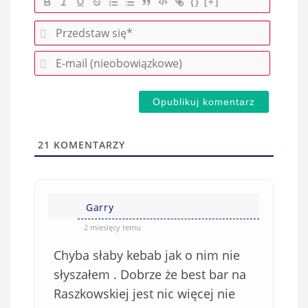
{}
[+]
P
r
E
z
-
e
m
d
a
s
i
t
l
a
21
KOMENTARZY
(
w
n
s
i
i
e
Garry
ę
o
*
2 miesięcy temu
b
Chyba słaby kebab jak o nim nie
o
w
słyszałem . Dobrze że best bar na
i
Raszkowskiej jest nic więcej nie
ą