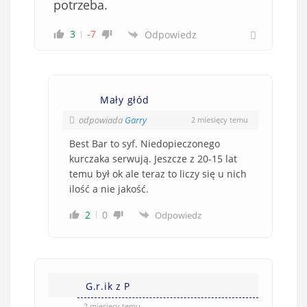
potrzeba.
z
k
3
-7
Odpowiedz
o
w
e
)
Mały głód
odpowiada
Garry
2 miesięcy temu
Best Bar to syf. Niedopieczonego
kurczaka serwują. Jeszcze z 20-15 lat
temu był ok ale teraz to liczy się u nich
ilość a nie jakość.
2
0
Odpowiedz
G.r.ik z P
2 miesięcy temu