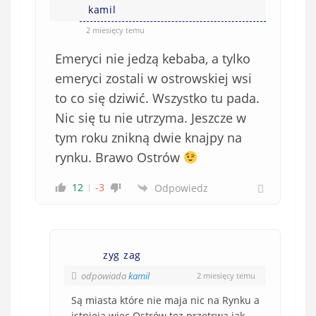
kamil
2 miesięcy temu
Emeryci nie jedzą kebaba, a tylko
emeryci zostali w ostrowskiej wsi
to co się dziwić. Wszystko tu pada.
Nic się tu nie utrzyma. Jeszcze w
tym roku znikną dwie knajpy na
rynku. Brawo Ostrów
12
-3
Odpowiedz
zyg zag
odpowiada
kamil
2 miesięcy temu
Są miasta które nie maja nic na Rynku a
istnieją wiec Ostrów tez przetrwa jak