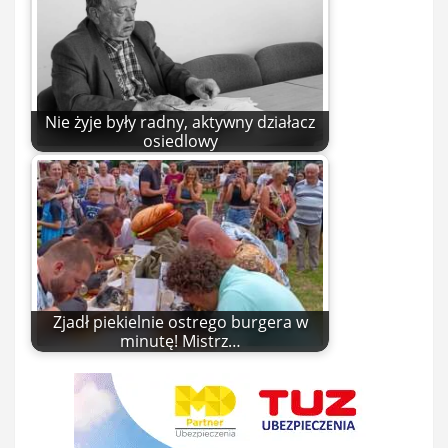
Nie żyje były radny, aktywny działacz
osiedlowy
Zjadł piekielnie ostrego burgera w
minutę! Mistrz…