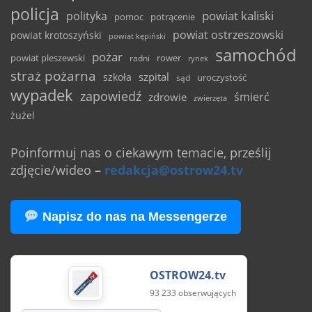
policja
powiat kaliski
polityka
pomoc
potrącenie
powiat ostrzeszowski
powiat krotoszyński
powiat kępiński
samochód
pożar
powiat pleszewski
rower
radni
rynek
straż pożarna
szpital
szkoła
uroczystość
sąd
wypadek
zapowiedź
śmierć
zdrowie
zwierzęta
żużel
Poinformuj nas o ciekawym temacie, prześlij
zdjęcie/wideo
–
redakcja@ostrow24.tv
Napisz do nas na Messengerze
OSTROW24.tv
93 233 obserwujących