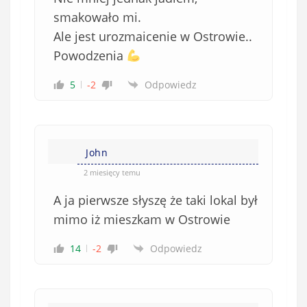
smakowało mi.
Ale jest urozmaicenie w Ostrowie..
Powodzenia
5
-2
Odpowiedz
John
2 miesięcy temu
A ja pierwsze słyszę że taki lokal był
mimo iż mieszkam w Ostrowie
14
-2
Odpowiedz