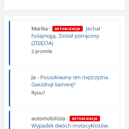
Marika
-
Jechał
AKTUALIZACJA
hulajnogą. Został potrącony
(ZDJĘCIA)
2 promile
Ja
-
Poszukiwany ten mężczyzna.
Gwizdnął kamerę?
Rysiu?
automobilista
-
AKTUALIZACJA
Wypadek dwóch motocyklistów.