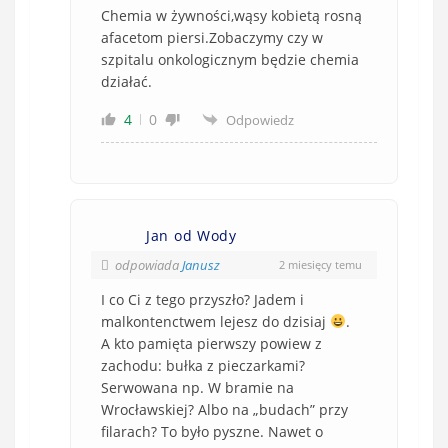
Chemia w żywności,wąsy kobietą rosną
afacetom piersi.Zobaczymy czy w
szpitalu onkologicznym będzie chemia
działać.
4
0
Odpowiedz
Jan od Wody
odpowiada
Janusz
2 miesięcy temu
I co Ci z tego przyszło? Jadem i
malkontenctwem lejesz do dzisiaj
.
A kto pamięta pierwszy powiew z
zachodu: bułka z pieczarkami?
Serwowana np. W bramie na
Wrocławskiej? Albo na „budach” przy
filarach? To było pyszne. Nawet o