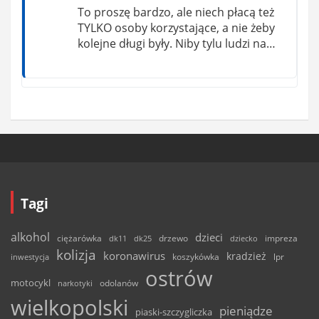
To proszę bardzo, ale niech płacą też
TYLKO osoby korzystające, a nie żeby
kolejne długi były. Niby tylu ludzi na…
Tagi
alkohol
dzieci
ciężarówka
drzewo
dk11
dk25
dziecko
impreza
kolizja
koronawirus
kradzież
inwestycja
koszykówka
lpr
ostrów
motocykl
odolanów
narkotyki
wielkopolski
pieniądze
piaski-szczygliczka