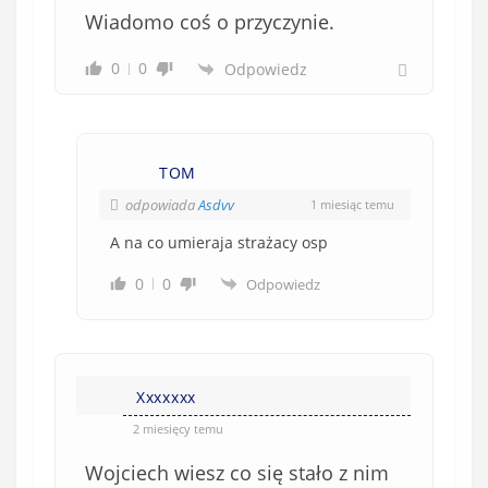
Wiadomo coś o przyczynie.
o
w
0
0
Odpowiedz
i
ą
z
k
TOM
o
w
odpowiada
Asdvv
1 miesiąc temu
e
A na co umieraja strażacy osp
)
0
0
Odpowiedz
Xxxxxxx
2 miesięcy temu
Wojciech wiesz co się stało z nim