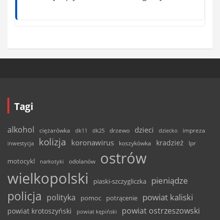
Tagi
alkohol
dzieci
ciężarówka
drzewo
dk11
dk25
dziecko
impreza
kolizja
koronawirus
kradzież
inwestycja
koszykówka
lpr
ostrów
motocykl
odolanów
narkotyki
wielkopolski
pieniądze
piaski-szczygliczka
policja
powiat kaliski
polityka
pomoc
potrącenie
powiat ostrzeszowski
powiat krotoszyński
powiat kępiński