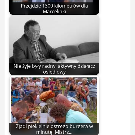
Przejdzie 1300 kilometrów dla
Marcelinki
Nie żyje były radny, aktywny działacz
osiedlowy
Zjadł piekielnie ostrego burgera w
minutę! Mistrz…