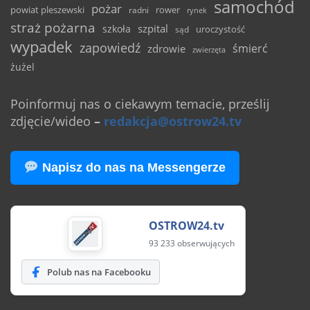
samochód
pożar
powiat pleszewski
rower
radni
rynek
straż pożarna
szpital
szkoła
uroczystość
sąd
wypadek
zapowiedź
śmierć
zdrowie
zwierzęta
żużel
Poinformuj nas o ciekawym temacie, prześlij
zdjęcie/wideo
–
redakcja@ostrow24.tv
Napisz do nas na Messengerze
OSTROW24.tv
93 233 obserwujących
Polub nas na Facebooku