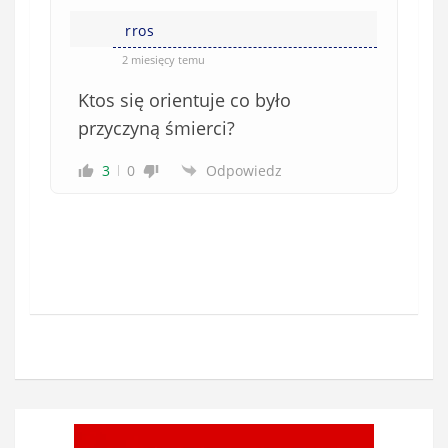
rros
2 miesięcy temu
Ktos się orientuje co było
przyczyną śmierci?
3
0
Odpowiedz