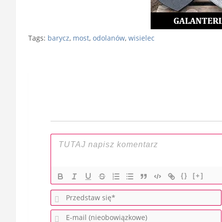
Tags:
barycz
,
most
,
odolanów
,
wisielec
Nawigacja
wpisu
{}
[+]