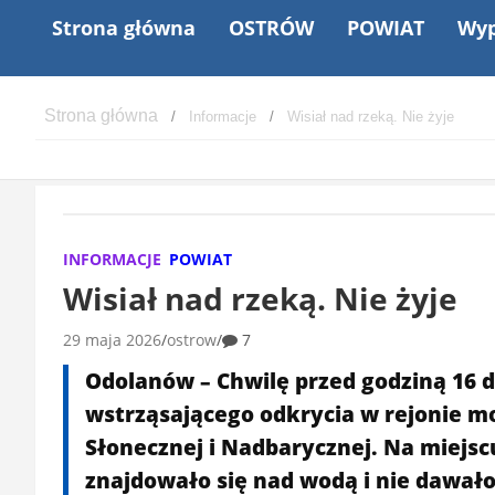
Strona główna
OSTRÓW
POWIAT
Wyp
Informacje
Wisiał nad rzeką. Nie żyje
INFORMACJE
POWIAT
Wisiał nad rzeką. Nie żyje
29 maja 2026
ostrow
7
Odolanów – Chwilę przed godziną 16 
wstrząsającego odkrycia w rejonie mo
Słonecznej i Nadbarycznej. Na miejsc
znajdowało się nad wodą i nie dawało