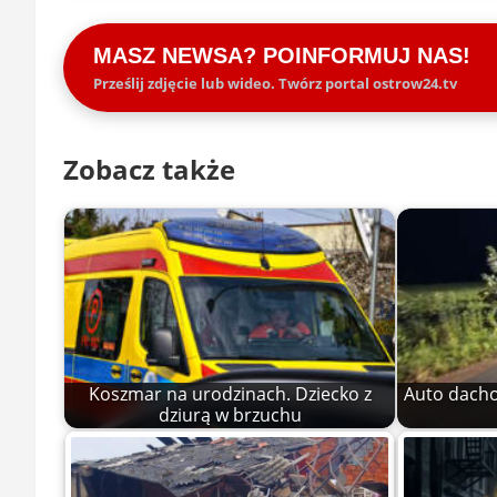
MASZ NEWSA? POINFORMUJ NAS!
Prześlij zdjęcie lub wideo. Twórz portal ostrow24.tv
Zobacz także
Koszmar na urodzinach. Dziecko z
Auto dachow
dziurą w brzuchu