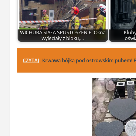
WICHURA SIAŁA SPUSTOSZENIE! Okna
Klub
wyleciały z bloku,…
oświ
CZYTAJ
Krwawa bójka pod ostrowskim pubem! P