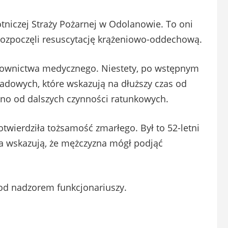
otniczej Straży Pożarnej w Odolanowie. To oni
 rozpoczęli resuscytację krążeniowo-oddechową.
atownictwa medycznego. Niestety, po wstępnym
adowych, które wskazują na dłuższy czas od
ono od dalszych czynności ratunkowych.
otwierdziła tożsamość zmarłego. Był to 52-letni
a wskazują, że mężczyzna mógł podjąć
pod nadzorem funkcjonariuszy.