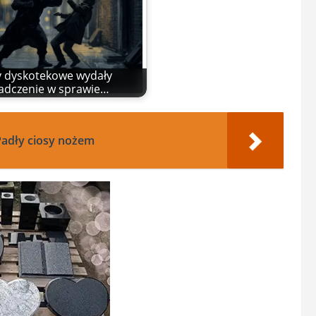
y dyskotekowe wydały
adczenie w sprawie…
adły ciosy nożem