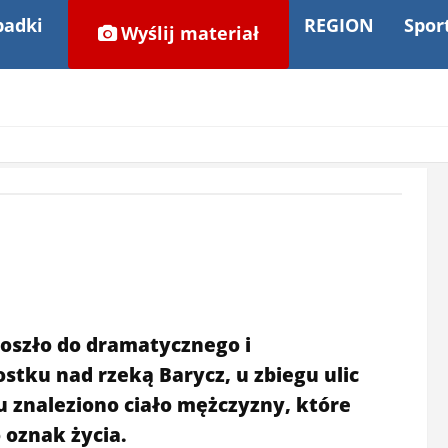
adki
REGION
Spor
Wyślij materiał
doszło do dramatycznego i
stku nad rzeką Barycz, u zbiegu ulic
u znaleziono ciało mężczyzny, które
 oznak życia.