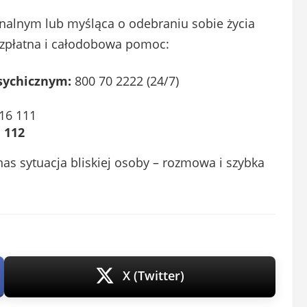
nalnym lub myśląca o odebraniu sobie życia
ezpłatna i całodobowa pomoc:
sychicznym:
800 70 2222 (24/7)
16 111
:
112
as sytuacja bliskiej osoby – rozmowa i szybka
X (Twitter)