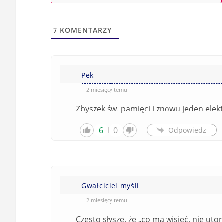
7
KOMENTARZY
Pek
2 miesięcy temu
Zbyszek św. pamięci i znowu jeden elek
6
0
Odpowiedz
Gwałciciel myśli
2 miesięcy temu
Często słyszę, że „co ma wisieć, nie uto