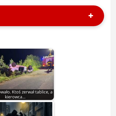
ało. Ktoś zerwał tablice, a
kierowca…