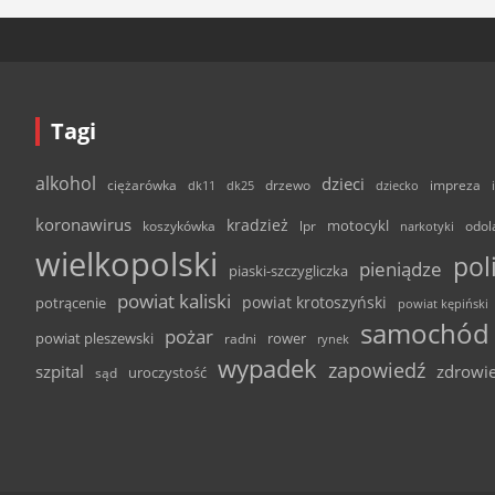
Tagi
alkohol
dzieci
ciężarówka
drzewo
dk11
dk25
dziecko
impreza
koronawirus
kradzież
motocykl
odol
koszykówka
lpr
narkotyki
wielkopolski
pol
pieniądze
piaski-szczygliczka
powiat kaliski
powiat krotoszyński
potrącenie
powiat kępiński
samochód
pożar
powiat pleszewski
rower
radni
rynek
wypadek
zapowiedź
szpital
zdrowi
uroczystość
sąd