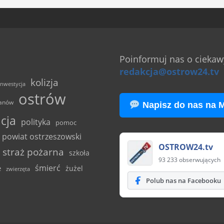
Poinformuj nas o ciekawy
redakcja@ostrow24.tv
kolizja
inwestycja
ostrów
anów
Napisz do nas na 
icja
polityka
pomoc
powiat ostrzeszowski
OSTROW24.tv
straż pożarna
szkoła
93 233 obserwujących
śmierć
e
żużel
zwierzęta
Polub nas na Facebooku