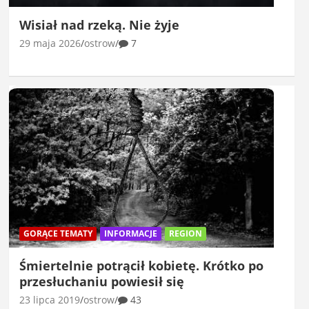
Wisiał nad rzeką. Nie żyje
29 maja 2026
ostrow
7
GORĄCE TEMATY
INFORMACJE
REGION
Śmiertelnie potrącił kobietę. Krótko po
przesłuchaniu powiesił się
23 lipca 2019
ostrow
43