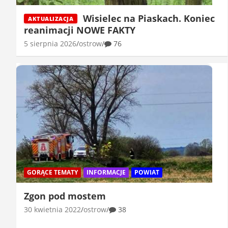
Wisielec na Piaskach. Koniec
AKTUALIZACJA
reanimacji NOWE FAKTY
5 sierpnia 2026
ostrow
76
GORĄCE TEMATY
INFORMACJE
POWIAT
Zgon pod mostem
30 kwietnia 2022
ostrow
38