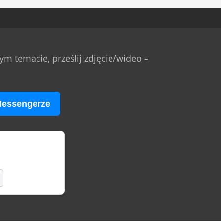
m temacie, prześlij zdjęcie/wideo
–
Messengerze