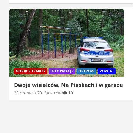
GORĄCE TEMATY
INFORMACJE
OSTRÓW
POWIAT
Dwoje wisielców. Na Piaskach i w garażu
23 czerwca 2018
ostrow
19