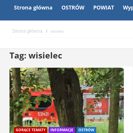
Strona główna
OSTRÓW
POWIAT
Wyp
wisielec
Tag:
wisielec
GORĄCE TEMATY
INFORMACJE
OSTRÓW