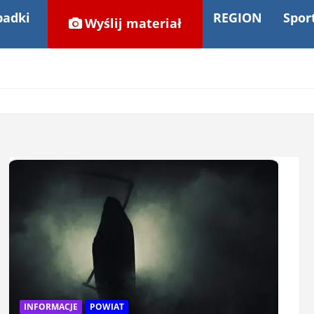
adki
REGION
Spor
Wyślij materiał
INFORMACJE
POWIAT