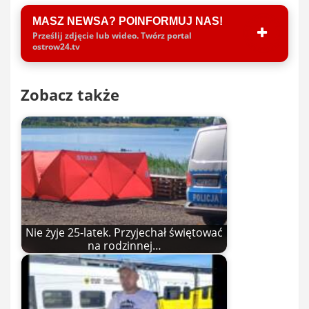
MASZ NEWSA? POINFORMUJ NAS!
Prześlij zdjęcie lub wideo. Twórz portal
ostrow24.tv
Zobacz także
Nie żyje 25-latek. Przyjechał świętować
na rodzinnej…