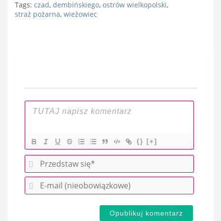
Tags:
czad
,
dembińskiego
,
ostrów wielkopolski
,
straż pożarna
,
wieżowiec
Nawigacja
wpisu
{}
[+]
P
r
E
z
-
e
m
d
a
s