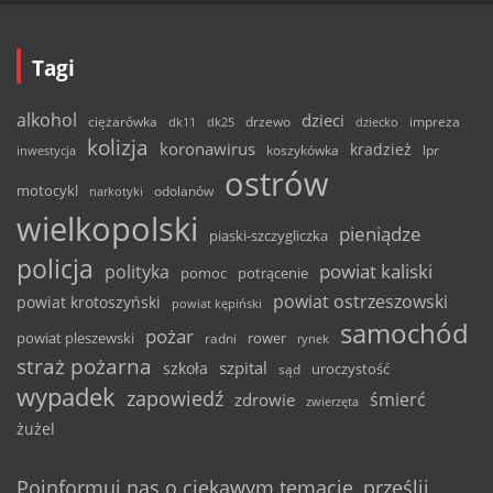
Tagi
alkohol
dzieci
ciężarówka
drzewo
dk11
dk25
dziecko
impreza
kolizja
koronawirus
kradzież
inwestycja
koszykówka
lpr
ostrów
motocykl
odolanów
narkotyki
wielkopolski
pieniądze
piaski-szczygliczka
policja
powiat kaliski
polityka
pomoc
potrącenie
powiat ostrzeszowski
powiat krotoszyński
powiat kępiński
samochód
pożar
powiat pleszewski
rower
radni
rynek
straż pożarna
szpital
szkoła
uroczystość
sąd
wypadek
zapowiedź
śmierć
zdrowie
zwierzęta
żużel
Poinformuj nas o ciekawym temacie, prześlij