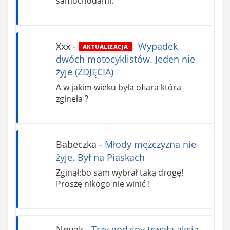
samochodami.
Xxx
-
Wypadek
AKTUALIZACJA
dwóch motocyklistów. Jeden nie
żyje (ZDJĘCIA)
A w jakim wieku była ofiara która
zginęła ?
Babeczka
-
Młody mężczyzna nie
żyje. Był na Piaskach
Zginął:bo sam wybrał taką drogę!
Proszę nikogo nie winić !
Novak
-
Trzy godziny trwała akcja