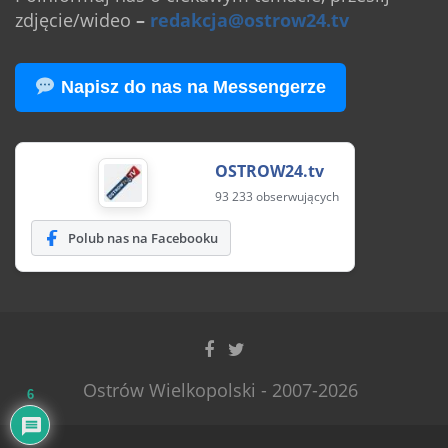
zdjęcie/wideo
–
redakcja@ostrow24.tv
Napisz do nas na Messengerze
OSTROW24.tv
93 233 obserwujących
Polub nas na Facebooku
Ostrów Wielkopolski - 2007-2026
6