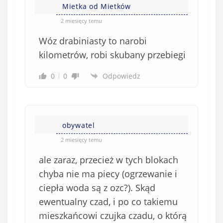
Mietka od Mietków
2 miesięcy temu
Wóz drabiniasty to narobi
kilometrów, robi skubany przebiegi
0
0
Odpowiedz
obywatel
2 miesięcy temu
ale zaraz, przecież w tych blokach
chyba nie ma piecy (ogrzewanie i
ciepła woda są z ozc?). Skąd
ewentualny czad, i po co takiemu
mieszkańcowi czujka czadu, o którą