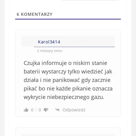
i
t
l
a
6
KOMENTARZY
(
w
n
s
i
i
e
Karol3414
ę
o
*
2 miesięcy temu
b
Czujka informuje o niskim stanie
o
w
baterii wystarczy tylko wiedzieć jak
i
działa i nie panikować gdy zacznie
ą
pikać bo nie każde pikanie oznacza
z
wykrycie niebezpiecznego gazu.
k
o
0
0
Odpowiedz
w
e
)