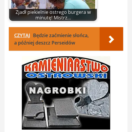
Zjadł piekielnie ostrego burgera w
minutę! Mistrz…
CZYTAJ
Będzie zaćmienie słońca,
a później deszcz Perseidów