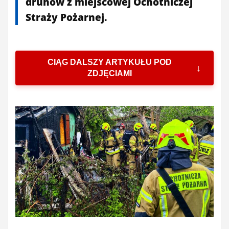
druhów z miejscowej Ochotniczej
Straży Pożarnej.
CIĄG DALSZY ARTYKUŁU POD
ZDJĘCIAMI