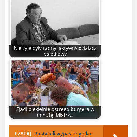
Nie żyje były radny, aktywny działacz
osiedlowy
Zjadł piekielnie ostrego burgera w
minutę! Mistrz…
CZYTAJ
Postawili wypasiony plac