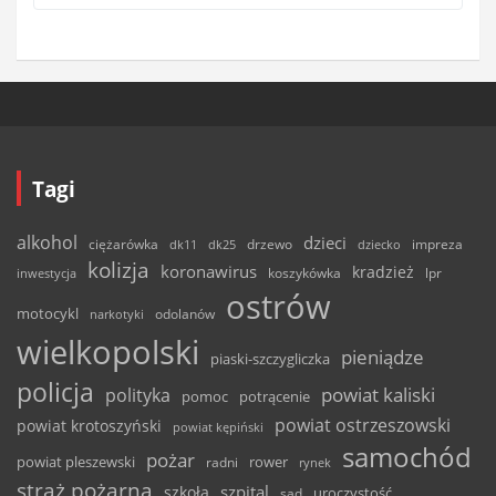
Tagi
alkohol
dzieci
ciężarówka
drzewo
dk11
dk25
dziecko
impreza
kolizja
koronawirus
kradzież
inwestycja
koszykówka
lpr
ostrów
motocykl
odolanów
narkotyki
wielkopolski
pieniądze
piaski-szczygliczka
policja
powiat kaliski
polityka
pomoc
potrącenie
powiat ostrzeszowski
powiat krotoszyński
powiat kępiński
samochód
pożar
powiat pleszewski
rower
radni
rynek
straż pożarna
szpital
szkoła
uroczystość
sąd