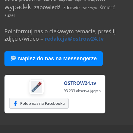
wypadek
zapowiedź
śmierć
zdrowie
zwierzęta
żużel
Poinformuj nas o ciekawym temacie, prześlij
zdjęcie/wideo
–
redakcja@ostrow24.tv
Napisz do nas na Messengerze
OSTROW24.tv
93 233 obserwujących
Polub nas na Facebooku