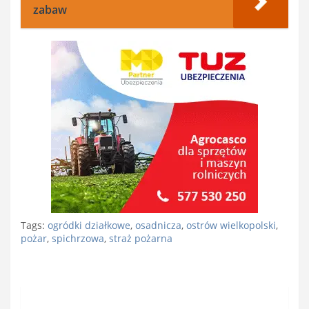
zabaw
Tags:
ogródki działkowe
,
osadnicza
,
ostrów wielkopolski
,
pożar
,
spichrzowa
,
straż pożarna
Nawigacja
wpisu