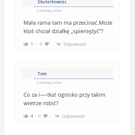
e
Skuterkowiec
ę
o
*
2 miesięcy temu
b
Mała rama tam ma przecinać.Może
o
w
ktoś chciał działkę „spieniężyć”?
i
1
-1
Odpowiedz
ą
z
k
o
w
Tom
e
2 miesięcy temu
)
Co za i—-tka! ognisko przy takim
wietrze robić?
4
0
Odpowiedz