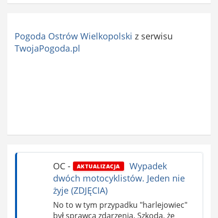
Pogoda Ostrów Wielkopolski
z serwisu
TwojaPogoda.pl
OC
-
Wypadek
AKTUALIZACJA
dwóch motocyklistów. Jeden nie
żyje (ZDJĘCIA)
No to w tym przypadku "harlejowiec"
był sprawcą zdarzenia. Szkoda, że