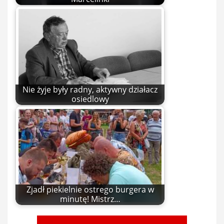
Nie żyje były radny, aktywny działacz
osiedlowy
Zjadł piekielnie ostrego burgera w
minutę! Mistrz…