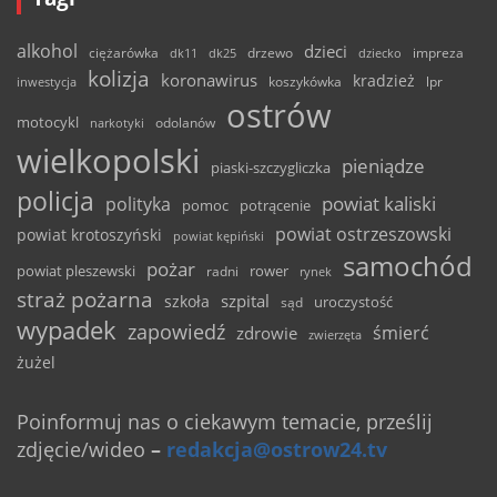
alkohol
dzieci
ciężarówka
drzewo
dk11
dk25
dziecko
impreza
kolizja
koronawirus
kradzież
inwestycja
koszykówka
lpr
ostrów
motocykl
odolanów
narkotyki
wielkopolski
pieniądze
piaski-szczygliczka
policja
powiat kaliski
polityka
pomoc
potrącenie
powiat ostrzeszowski
powiat krotoszyński
powiat kępiński
samochód
pożar
powiat pleszewski
rower
radni
rynek
straż pożarna
szpital
szkoła
uroczystość
sąd
wypadek
zapowiedź
śmierć
zdrowie
zwierzęta
żużel
Poinformuj nas o ciekawym temacie, prześlij
zdjęcie/wideo
–
redakcja@ostrow24.tv