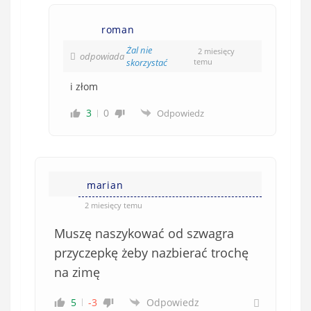
roman
Żal nie
2 miesięcy
odpowiada
skorzystać
temu
i złom
3
0
Odpowiedz
marian
2 miesięcy temu
Muszę naszykować od szwagra
przyczepkę żeby nazbierać trochę
na zimę
5
-3
Odpowiedz