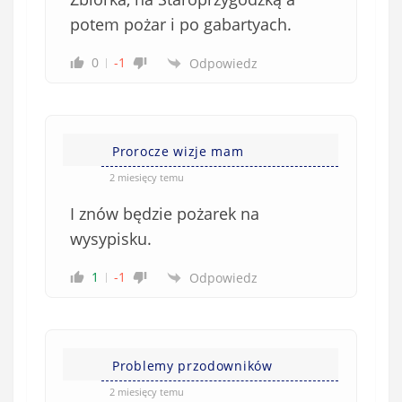
o
w
potem pożar i po gabartyach.
i
0
-1
Odpowiedz
ą
z
k
o
w
Prorocze wizje mam
e
2 miesięcy temu
)
I znów będzie pożarek na
wysypisku.
1
-1
Odpowiedz
Problemy przodowników
2 miesięcy temu