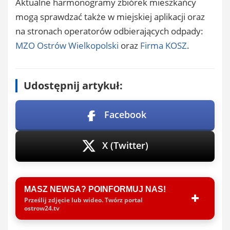
Aktualne harmonogramy zbiórek mieszkańcy
mogą sprawdzać także w miejskiej aplikacji oraz
na stronach operatorów odbierających odpady:
MZO Ostrów Wielkopolski
oraz
Firma KOSZ
.
Udostępnij artykuł:
Facebook
X (Twitter)
MASZ NEWSA? POINFORMUJ NAS!
Prześlij zdjęcie lub wideo. Twórz portal
ostrow24.tv