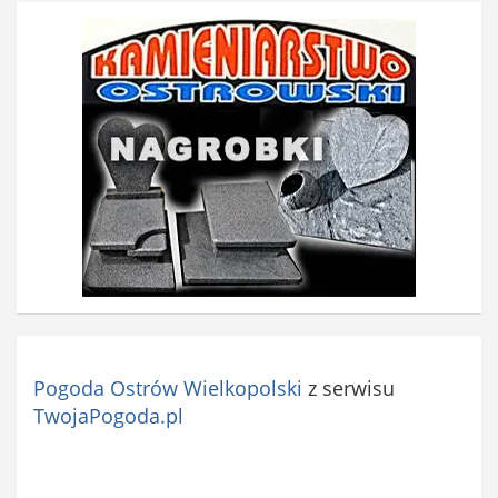
Pogoda Ostrów Wielkopolski
z serwisu
TwojaPogoda.pl