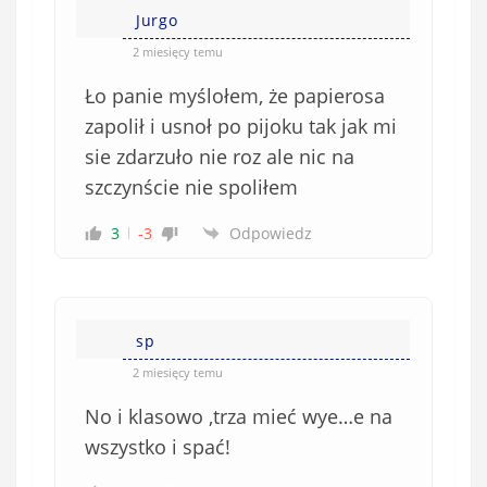
Jurgo
2 miesięcy temu
Ło panie myślołem, że papierosa
zapolił i usnoł po pijoku tak jak mi
sie zdarzuło nie roz ale nic na
szczynście nie spoliłem
3
-3
Odpowiedz
sp
2 miesięcy temu
No i klasowo ,trza mieć wye…e na
wszystko i spać!