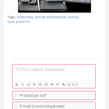
Tags:
chabrowa
,
ostrów wielkopolski
,
policja
,
straż pożarna
Nawigacja
wpisu
{}
[+]
P
r
E
z