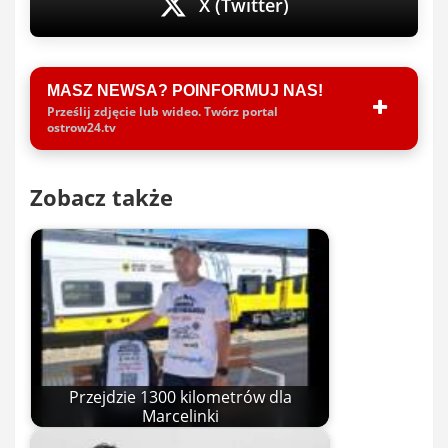
X (Twitter)
MASZ NEWSA? POINFORMUJ NAS!
Prześlij zdjęcie lub wideo. Twórz portal
ostrow24.tv
Zobacz także
Przejdzie 1300 kilometrów dla
Marcelinki