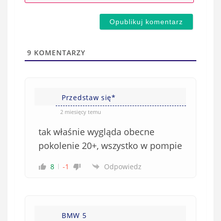
-
e
m
d
a
s
i
t
l
a
9
KOMENTARZY
(
w
n
s
i
i
e
Przedstaw się*
ę
o
*
2 miesięcy temu
b
tak właśnie wygląda obecne
o
w
pokolenie 20+, wszystko w pompie
i
8
-1
Odpowiedz
ą
z
k
o
w
BMW 5