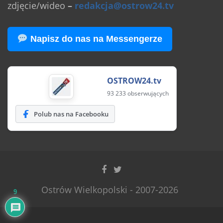
zdjęcie/wideo
–
redakcja@ostrow24.tv
Napisz do nas na Messengerze
OSTROW24.tv
93 233 obserwujących
Polub nas na Facebooku
Ostrów Wielkopolski - 2007-2026
9