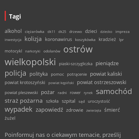
Tagi
alkohol
dzieci
ciężarówka
drzewo
dk11
dk25
dziecko
impreza
kolizja
koronawirus
kradzież
inwestycja
koszykówka
lpr
ostrów
motocykl
odolanów
narkotyki
wielkopolski
pieniądze
piaski-szczygliczka
policja
powiat kaliski
polityka
pomoc
potrącenie
powiat ostrzeszowski
powiat krotoszyński
powiat kępiński
samochód
pożar
powiat pleszewski
rower
radni
rynek
straż pożarna
szpital
szkoła
uroczystość
sąd
wypadek
zapowiedź
śmierć
zdrowie
zwierzęta
żużel
Poinformuj nas o ciekawym temacie, prześlij