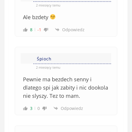
e
2 miesięcy temu
)
Ale bzdety
8
-1
Odpowiedz
Śpioch
2 miesięcy temu
Pewnie ma bezdech senny i
dlatego spi jak zabity i nic dookola
nie slyszy. Tez to mam.
3
0
Odpowiedz