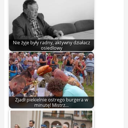
Nie żyje były radny, aktywny działacz
osiedlowy
Zjadł piekielnie ostrego burgera w
minutę! Mistrz…