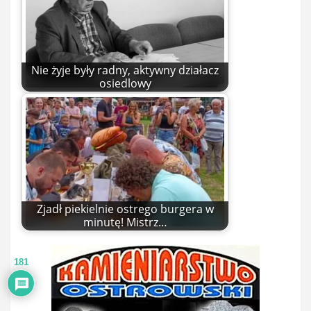
Nie żyje były radny, aktywny działacz
osiedlowy
Zjadł piekielnie ostrego burgera w
minutę! Mistrz…
181