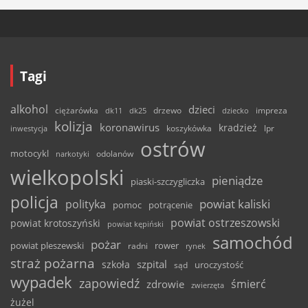
Tagi
alkohol
dzieci
ciężarówka
drzewo
dk11
dk25
dziecko
impreza
kolizja
koronawirus
kradzież
inwestycja
koszykówka
lpr
ostrów
motocykl
odolanów
narkotyki
wielkopolski
pieniądze
piaski-szczygliczka
policja
powiat kaliski
polityka
pomoc
potrącenie
powiat ostrzeszowski
powiat krotoszyński
powiat kępiński
samochód
pożar
powiat pleszewski
rower
radni
rynek
straż pożarna
szpital
szkoła
uroczystość
sąd
wypadek
zapowiedź
śmierć
zdrowie
zwierzęta
żużel