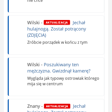
nie chce
Wilski
-
Jechał
AKTUALIZACJA
hulajnogą. Został potrącony
(ZDJĘCIA)
Zróbcie porządek w końcu z tym
Wilski
-
Poszukiwany ten
mężczyzna. Gwizdnął kamerę?
Wygląda jak typowy ostrowiak którego
mija się w centrum
Znany
-
Jechał
AKTUALIZACJA