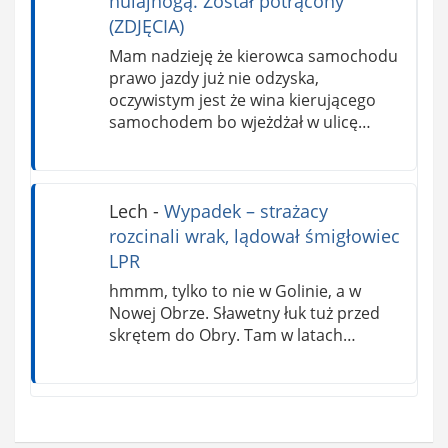
hulajnogą. Został potrącony
(ZDJĘCIA)
Mam nadzieję że kierowca samochodu
prawo jazdy już nie odzyska,
oczywistym jest że wina kierującego
samochodem bo wjeżdżał w ulicę…
Lech
-
Wypadek – strażacy
rozcinali wrak, lądował śmigłowiec
LPR
hmmm, tylko to nie w Golinie, a w
Nowej Obrze. Sławetny łuk tuż przed
skrętem do Obry. Tam w latach…