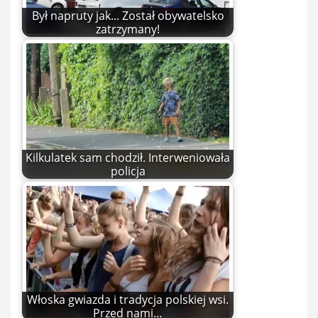
Był napruty jak... Został obywatelsko
zatrzymany!
Kilkulatek sam chodził. Interweniowała
policja
Włoska gwiazda i tradycja polskiej wsi.
Przed nami…