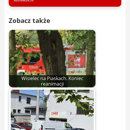
ostrow24.tv
Zobacz także
Wisielec na Piaskach. Koniec
reanimacji