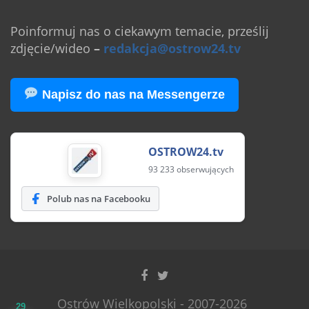
Poinformuj nas o ciekawym temacie, prześlij
zdjęcie/wideo
–
redakcja@ostrow24.tv
Napisz do nas na Messengerze
OSTROW24.tv
93 233 obserwujących
Polub nas na Facebooku
Ostrów Wielkopolski - 2007-2026
29