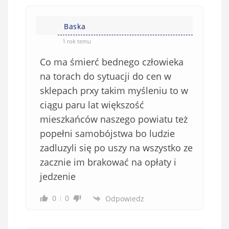
n
s
i
i
e
Baska
ę
o
*
1 rok temu
b
Co ma śmierć bednego człowieka
o
w
na torach do sytuacji do cen w
i
sklepach prxy takim myśleniu to w
ą
ciągu paru lat większość
z
mieszkańców naszego powiatu też
k
popełni samobójstwa bo ludzie
o
zadluzyli się po uszy na wszystko ze
w
e
zacznie im brakować na opłaty i
)
jedzenie
0
0
Odpowiedz