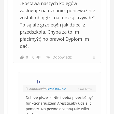
„Postawa naszych kolegów
zasługuje na uznanie, ponieważ nie
zostali obojętni na ludzką krzywdę”.
To są ale grzbiety!:) jak dzieci z
przedszkola. Chyba za to im
płacimy?:) no brawo! Dyplom im
dać.
0
0
Odpowiedz
Ja
odpowiada
Przedstaw się
1 rok temu
Dobrze piszesz! Nie trzeba przecież być
funkcjonariuszem Aresztu,aby udzielić
pomocy. Na pewno dostaną Nie tylko