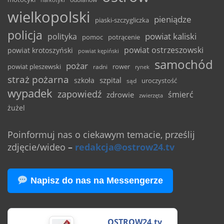
wielkopolski
pieniądze
piaski-szczygliczka
policja
powiat kaliski
polityka
pomoc
potrącenie
powiat ostrzeszowski
powiat krotoszyński
powiat kępiński
samochód
pożar
powiat pleszewski
rower
radni
rynek
straż pożarna
szpital
szkoła
uroczystość
sąd
wypadek
zapowiedź
śmierć
zdrowie
zwierzęta
żużel
Poinformuj nas o ciekawym temacie, prześlij
zdjęcie/wideo
–
redakcja@ostrow24.tv
Napisz do nas na Messengerze
OSTROW24.tv