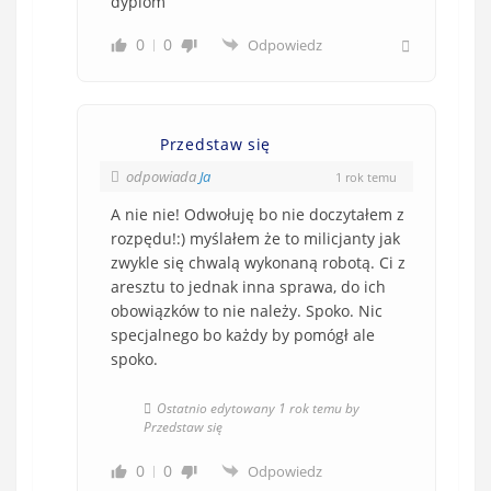
dyplom
0
0
Odpowiedz
Przedstaw się
odpowiada
Ja
1 rok temu
A nie nie! Odwołuję bo nie doczytałem z
rozpędu!:) myślałem że to milicjanty jak
zwykle się chwalą wykonaną robotą. Ci z
aresztu to jednak inna sprawa, do ich
obowiązków to nie należy. Spoko. Nic
specjalnego bo każdy by pomógł ale
spoko.
Ostatnio edytowany 1 rok temu by
Przedstaw się
0
0
Odpowiedz