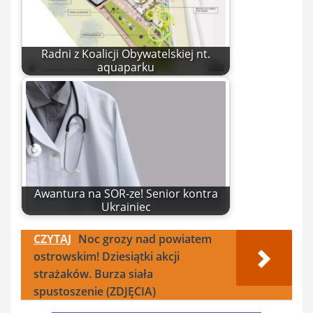
Radni z Koalicji Obywatelskiej nt.
aquaparku
Awantura na SOR-ze! Senior kontra
Ukrainiec
CZYTAJ
Noc grozy nad powiatem
ostrowskim! Dziesiątki akcji
strażaków. Burza siała
spustoszenie (ZDJĘCIA)