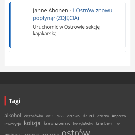
Janne Ahonen
-
I Ostrów znowu
popłynął (ZDJĘCIA)
Uruchomić w Ostrowie sekcję
kajakarską
Tagi
alkohol
dzieci
ciężarówka
drzewo
dk11
dk25
dziecko
impreza
kolizja
koronawirus
kradzież
inwestycja
koszykówka
lpr
ostrów
motocykl
odolanów
narkotyki