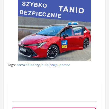
Tags:
areszt śledczy
,
hulajnoga
,
pomoc
Nawigacja
wpisu