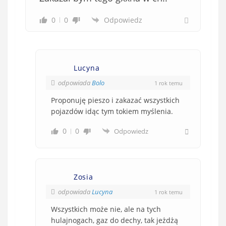
w
0
0
Odpowiedz
i
ą
z
k
Lucyna
o
w
odpowiada
Bolo
1 rok temu
e
Proponuję pieszo i zakazać wszystkich
)
pojazdów idąc tym tokiem myślenia.
0
0
Odpowiedz
Zosia
odpowiada
Lucyna
1 rok temu
Wszystkich może nie, ale na tych
hulajnogach, gaz do dechy, tak jeżdżą