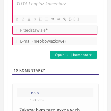
{}
[+]
P
r
E
z
-
e
m
d
a
s
i
t
l
a
10
KOMENTARZY
(
w
n
s
i
i
e
Bolo
ę
o
*
1 rok temu
b
Zakazał bym tego gxxna w ch..
o