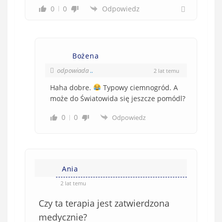
0
0
Odpowiedz
Bożena
odpowiada
..
2 lat temu
Haha dobre.
Typowy ciemnogród. A
może do Światowida się jeszcze pomódl?
0
0
Odpowiedz
Ania
2 lat temu
Czy ta terapia jest zatwierdzona
medycznie?