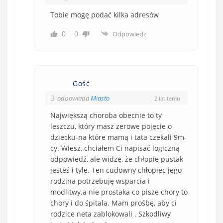
Tobie mogę podać kilka adresów
0
0
Odpowiedz
Gość
odpowiada
Miasto
2 lat temu
Największą choroba obecnie to ty
leszczu, który masz zerowe pojęcie o
dziecku-na które mamą i tata czekali 9m-
cy. Wiesz, chciałem Ci napisać logiczną
odpowiedź, ale widzę, że chłopie pustak
jesteś i tyle. Ten cudowny chłopiec jego
rodzina potrzebuję wsparcia i
modlitwy.a nie prostaka co pisze chory to
chory i do śpitala. Mam prośbę, aby ci
rodzice neta zablokowali . Szkodliwy