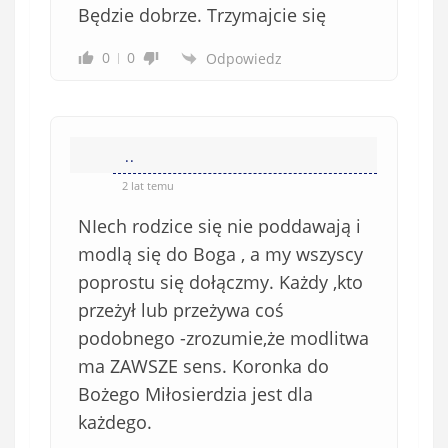
Będzie dobrze. Trzymajcie się
o
w
0
0
Odpowiedz
i
ą
z
k
..
o
w
2 lat temu
e
NIech rodzice się nie poddawają i
)
modlą się do Boga , a my wszyscy
poprostu się dołączmy. Każdy ,kto
przeżył lub przeżywa coś
podobnego -zrozumie,że modlitwa
ma ZAWSZE sens. Koronka do
Bożego Miłosierdzia jest dla
każdego.