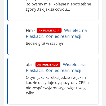
,to byśmy mieli kolejne niepotrzebne
zgony ,tak jak za covidu…
Hm
-
Wisielec na
AKTUALIZACJA
Piaskach. Koniec reanimacji
Będzie grał w szachy?
ala
-
Wisielec na
AKTUALIZACJA
Piaskach. Koniec reanimacji
O tym jaka karetka jedzie i w jakim
kodzie decyduje dyspozytor z CPR a
nie zespół wyjazdowy,a więc uwagi
tylko…