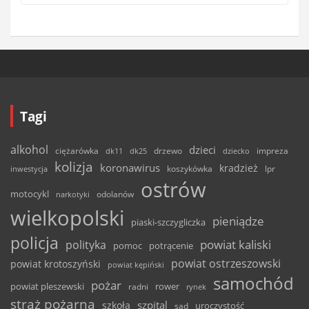
Tagi
alkohol
dzieci
ciężarówka
drzewo
dk11
dk25
dziecko
impreza
kolizja
koronawirus
kradzież
inwestycja
koszykówka
lpr
ostrów
motocykl
odolanów
narkotyki
wielkopolski
pieniądze
piaski-szczygliczka
policja
powiat kaliski
polityka
pomoc
potrącenie
powiat ostrzeszowski
powiat krotoszyński
powiat kępiński
samochód
pożar
powiat pleszewski
rower
radni
rynek
straż pożarna
szpital
szkoła
uroczystość
sąd