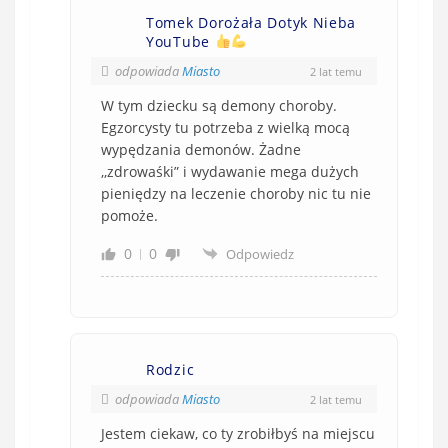
Tomek Dorożała Dotyk Nieba
YouTube
odpowiada
Miasto
2 lat temu
W tym dziecku są demony choroby.
Egzorcysty tu potrzeba z wielką mocą
wypędzania demonów. Żadne
,,zdrowaśki” i wydawanie mega dużych
pieniędzy na leczenie choroby nic tu nie
pomoże.
0
0
Odpowiedz
Rodzic
odpowiada
Miasto
2 lat temu
Jestem ciekaw, co ty zrobiłbyś na miejscu