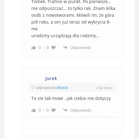
Tomek. Trafnie w punkt. Po pierwsze…
nie odpuszczać… to tylko rak. Znam kilka
osób z nowotworami. Mówili im, że góra
pół roku, a oni już teraz od wykrycia 8-
me
urodziny urządzają dla rodziny…
0
0
Odpowiedz
Jurek
odpowiada
Miasto
2 lat temu
To sie tak mowi , jak ciebie nie dotyczy
0
0
Odpowiedz