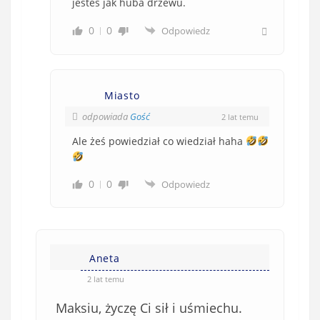
jesteś jak huba drzewu.
0
0
Odpowiedz
Miasto
odpowiada
Gość
2 lat temu
Ale żeś powiedział co wiedział haha
0
0
Odpowiedz
Aneta
2 lat temu
Maksiu, życzę Ci sił i uśmiechu.