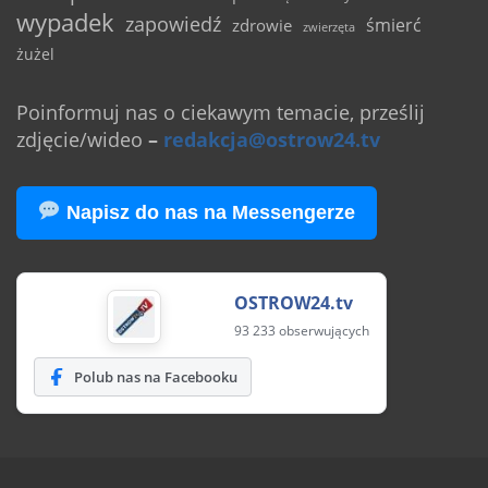
wypadek
zapowiedź
śmierć
zdrowie
zwierzęta
żużel
Poinformuj nas o ciekawym temacie, prześlij
zdjęcie/wideo
–
redakcja@ostrow24.tv
Napisz do nas na Messengerze
OSTROW24.tv
93 233 obserwujących
Polub nas na Facebooku