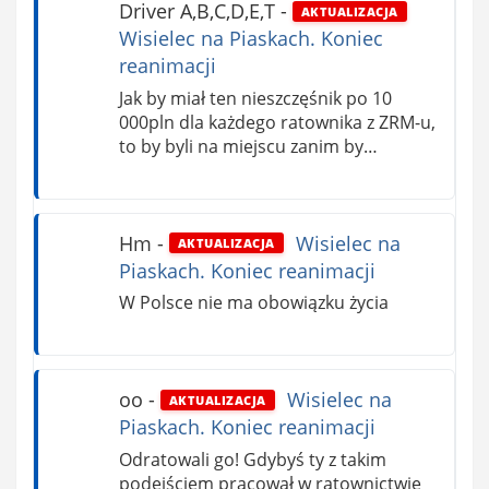
Driver A,B,C,D,E,T
-
AKTUALIZACJA
Wisielec na Piaskach. Koniec
reanimacji
Jak by miał ten nieszczęśnik po 10
000pln dla każdego ratownika z ZRM-u,
to by byli na miejscu zanim by…
Hm
-
Wisielec na
AKTUALIZACJA
Piaskach. Koniec reanimacji
W Polsce nie ma obowiązku życia
oo
-
Wisielec na
AKTUALIZACJA
Piaskach. Koniec reanimacji
Odratowali go! Gdybyś ty z takim
podejściem pracował w ratownictwie