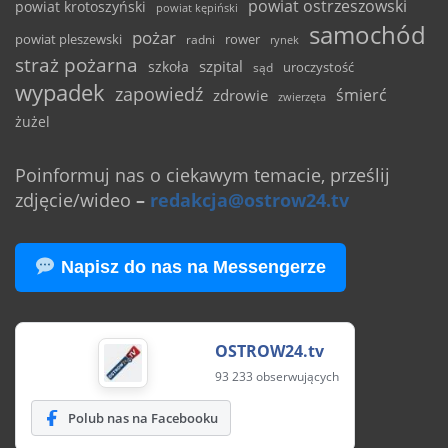
powiat ostrzeszowski
powiat krotoszyński
powiat kępiński
samochód
pożar
powiat pleszewski
rower
radni
rynek
straż pożarna
szpital
szkoła
uroczystość
sąd
wypadek
zapowiedź
śmierć
zdrowie
zwierzęta
żużel
Poinformuj nas o ciekawym temacie, prześlij
zdjęcie/wideo
–
redakcja@ostrow24.tv
Napisz do nas na Messengerze
OSTROW24.tv
93 233 obserwujących
Polub nas na Facebooku