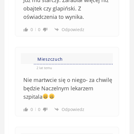
obajtek czy glapiński. Z
oświadczenia to wynika.
0
0
Odpowiedz
Mieszczuch
2 lat temu
Nie martwcie się o niego- za chwilę
będzie Naczelnym lekarzem
szpitala
0
0
Odpowiedz