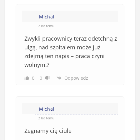
e
)
Michal
2 lat temu
Zwykli pracownicy teraz odetchną z
ulgą, nad szpitalem może już
zdejmą ten napis – praca czyni
wolnym.?
0
0
Odpowiedz
Michal
2 lat temu
Żegnamy cię ciule