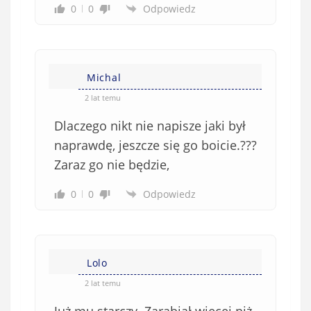
0
0
Odpowiedz
Michal
2 lat temu
Dlaczego nikt nie napisze jaki był
naprawdę, jeszcze się go boicie.???
Zaraz go nie będzie,
0
0
Odpowiedz
Lolo
2 lat temu
Już mu starczy. Zarabiał więcej niż