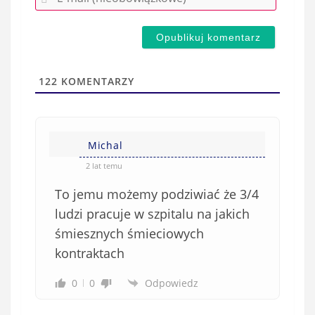
-
e
m
d
a
s
i
t
l
a
122
KOMENTARZY
(
w
n
s
i
i
e
Michal
ę
o
*
2 lat temu
b
To jemu możemy podziwiać że 3/4
o
w
ludzi pracuje w szpitalu na jakich
i
śmiesznych śmieciowych
ą
kontraktach
z
k
0
0
Odpowiedz
o
w