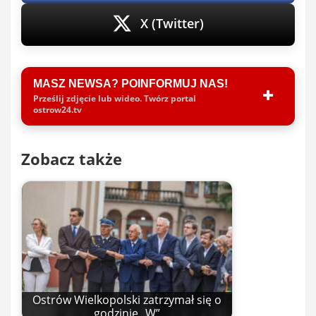
X (Twitter)
MASZ NEWSA? POINFORMUJ NAS!
Prześlij zdjęcie lub wideo. Twórz portal
ostrow24.tv
Zobacz także
Ostrów Wielkopolski zatrzymał się o
godzinie „W”