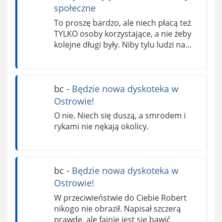
społeczne
To proszę bardzo, ale niech płacą też
TYLKO osoby korzystające, a nie żeby
kolejne długi były. Niby tylu ludzi na…
bc
-
Będzie nowa dyskoteka w
Ostrowie!
O nie. Niech się duszą, a smrodem i
rykami nie nękają okolicy.
bc
-
Będzie nowa dyskoteka w
Ostrowie!
W przeciwieństwie do Ciebie Robert
nikogo nie obraził. Napisał szczerą
prawdę, ale fajnie jest się bawić