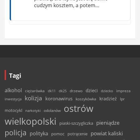
cudzym kosztem, a potem…
Tagi
alkohol
dzieci
ciężarówka
drzewo
dk11
dk25
dziecko
impreza
kolizja
koronawirus
kradzież
inwestycja
koszykówka
lpr
ostrów
motocykl
odolanów
narkotyki
wielkopolski
pieniądze
piaski-szczygliczka
policja
powiat kaliski
polityka
pomoc
potrącenie