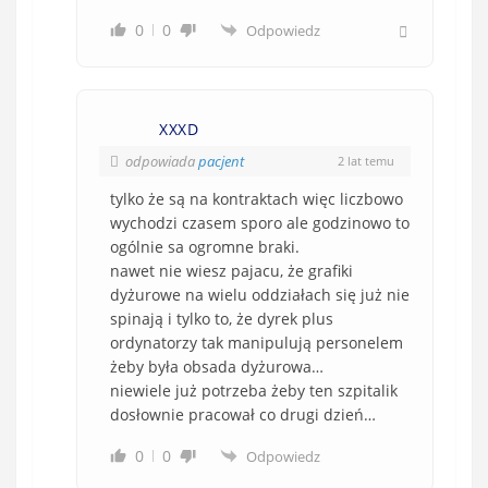
0
0
Odpowiedz
XXXD
odpowiada
pacjent
2 lat temu
tylko że są na kontraktach więc liczbowo
wychodzi czasem sporo ale godzinowo to
ogólnie sa ogromne braki.
nawet nie wiesz pajacu, że grafiki
dyżurowe na wielu oddziałach się już nie
spinają i tylko to, że dyrek plus
ordynatorzy tak manipulują personelem
żeby była obsada dyżurowa…
niewiele już potrzeba żeby ten szpitalik
dosłownie pracował co drugi dzień…
0
0
Odpowiedz