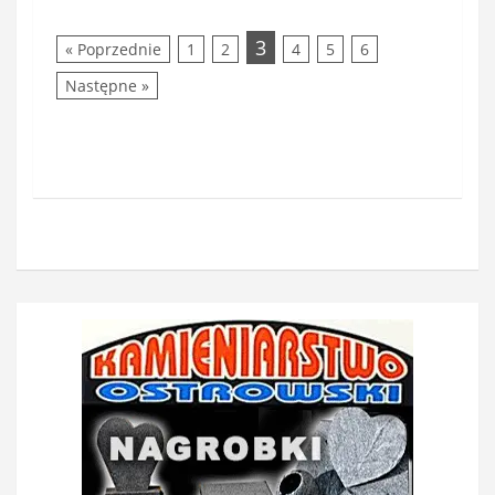
3
« Poprzednie
1
2
4
5
6
Następne »