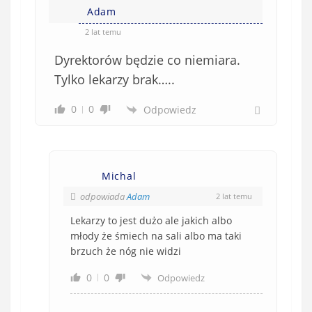
Adam
2 lat temu
Dyrektorów będzie co niemiara.
Tylko lekarzy brak…..
0
0
Odpowiedz
Michal
odpowiada
Adam
2 lat temu
Lekarzy to jest dużo ale jakich albo
młody że śmiech na sali albo ma taki
brzuch że nóg nie widzi
0
0
Odpowiedz