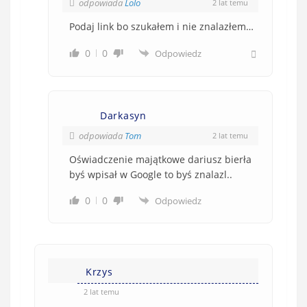
odpowiada
Lolo
2 lat temu
Podaj link bo szukałem i nie znalazłem…
0
0
Odpowiedz
Darkasyn
odpowiada
Tom
2 lat temu
Oświadczenie majątkowe dariusz bierła
byś wpisał w Google to byś znalazl..
0
0
Odpowiedz
Krzys
2 lat temu