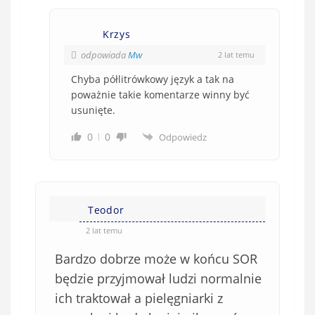
Krzys
odpowiada
Mw
2 lat temu
Chyba półlitrówkowy język a tak na
poważnie takie komentarze winny być
usunięte.
0
0
Odpowiedz
Teodor
2 lat temu
Bardzo dobrze może w końcu SOR
będzie przyjmował ludzi normalnie
ich traktował a pielęgniarki z