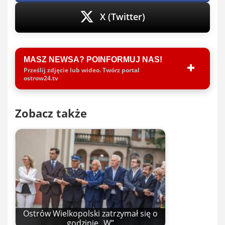
X (Twitter)
MASZ NEWSA? POINFORMUJ NAS!
Prześlij zdjęcie lub wideo. Twórz portal
ostrow24.tv
Zobacz także
Ostrów Wielkopolski zatrzymał się o
godzinie „W”