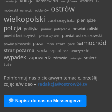
kolizja
koronawirus
kradzież
inwestycja
koszykówka
lpr
ostrów
motocykl
odolanów
narkotyki
wielkopolski
pieniądze
piaski-szczygliczka
policja
powiat kaliski
polityka
pomoc
potrącenie
powiat ostrzeszowski
powiat krotoszyński
powiat kępiński
samochód
pożar
powiat pleszewski
rower
radni
rynek
straż pożarna
szpital
szkoła
uroczystość
sąd
wypadek
zapowiedź
śmierć
zdrowie
zwierzęta
żużel
Poinformuj nas o ciekawym temacie, prześlij
zdjęcie/wideo
–
redakcja@ostrow24.tv
Napisz do nas na Messengerze