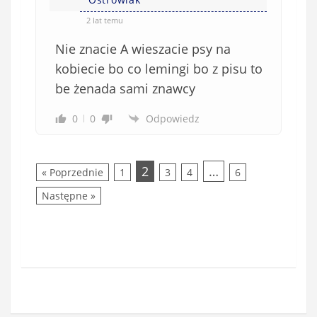
2 lat temu
Nie znacie A wieszacie psy na
kobiecie bo co lemingi bo z pisu to
be żenada sami znawcy
0
0
Odpowiedz
2
…
« Poprzednie
1
3
4
6
Następne »