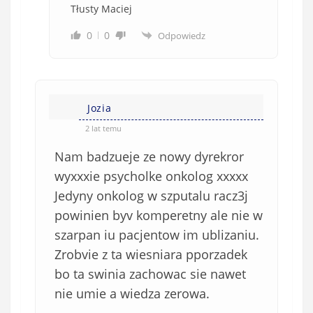
Tłusty Maciej
0
0
Odpowiedz
Jozia
2 lat temu
Nam badzueje ze nowy dyrekror
wyxxxie psycholke onkolog xxxxx
Jedyny onkolog w szputalu racz3j
powinien byv komperetny ale nie w
szarpan iu pacjentow im ublizaniu.
Zrobvie z ta wiesniara pporzadek
bo ta swinia zachowac sie nawet
nie umie a wiedza zerowa.