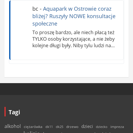
bc
-
Aquapark w Ostrowie coraz
bliżej? Ruszyły NOWE konsultacje
społeczne
To proszę bardzo, ale niech płacą też
TYLKO osoby korzystające, a nie żeby
kolejne długi były. Niby tylu ludzi na…
Tagi
alkohol
dzieci
ciężarówka
drzewo
dk11
dk25
dziecko
impreza