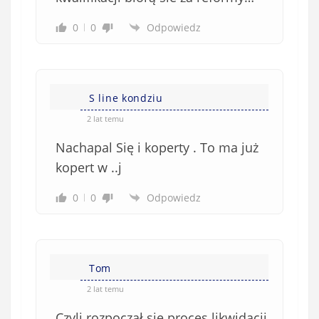
e
0
0
Odpowiedz
)
S line kondziu
2 lat temu
Nachapal Się i koperty . To ma już
kopert w ..j
0
0
Odpowiedz
Tom
2 lat temu
Czyli rozpoczął się proces likwidacji