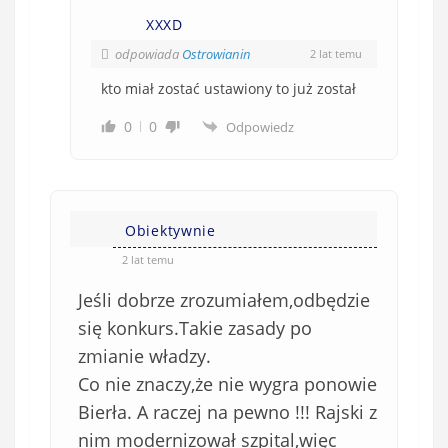
XXXD
odpowiada
Ostrowianin
2 lat temu
kto miał zostać ustawiony to już został
0
0
Odpowiedz
Obiektywnie
2 lat temu
Jeśli dobrze zrozumiałem,odbędzie
się konkurs.Takie zasady po
zmianie władzy.
Co nie znaczy,że nie wygra ponowie
Bierła. A raczej na pewno !!! Rajski z
nim modernizował szpital,więc