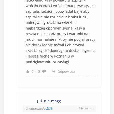
ładowaniu kasy powiatu w szpital –
wróciło PO/KO i wróci temat prywatyzacji
szpitala, ludziom opowiadał bajki aby
szpital sie nie rozleciał z braku ludzi,
obiecywał gruszki na wierzbie,
najbardziej opornym sypnął kasy a
reszta miała obóz pracy i warunki na
jakich normalnie nikt by nie podjął pracy
ale dyrek ładnie mówił i obiecywał
czas farsy sie skończył to dostał nagrodę
i lepszą fuchę w Poznaniu w
podziękowaniu za zasługi
0
0
Odpowiedz
Już nie mogę
odpowiada
ZK®️
2 lat temu