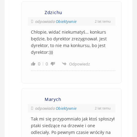
Zdzichu
odpowiada
Obiektywnie
2 lat temu
Chłopie, widać niekumatyś… konkurs
będzie, bo dyrektor zrezygnował. Jest
dyrektor, to nie ma konkursu, bo jest
dyrektor:)))
0
0
Odpowiedz
Marych
odpowiada
Obiektywnie
2 lat temu
Tak mi się przypomniało jak ktoś spłoszył
ptaki siedzące na drzewie i one
odleciały. Po pewnym czasie wróciły na