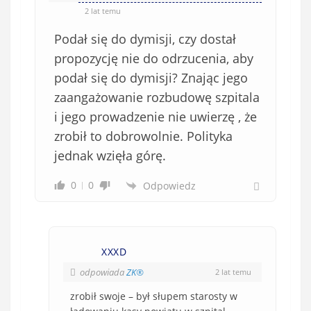
2 lat temu
Podał się do dymisji, czy dostał
propozycję nie do odrzucenia, aby
podał się do dymisji? Znając jego
zaangażowanie rozbudowę szpitala
i jego prowadzenie nie uwierzę , że
zrobił to dobrowolnie. Polityka
jednak wzięła górę.
0
0
Odpowiedz
XXXD
odpowiada
ZK®️
2 lat temu
zrobił swoje – był słupem starosty w