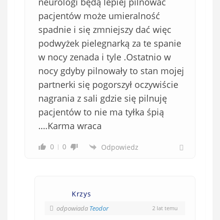
neurologi będą lepiej pilnować
pacjentów może umieralność
spadnie i się zmniejszy dać więc
podwyżek pielegnarką za te spanie
w nocy zenada i tyle .Ostatnio w
nocy gdyby pilnowały to stan mojej
partnerki się pogorszył oczywiście
nagrania z sali gdzie się pilnuję
pacjentów to nie ma tyłka śpią
….Karma wraca
0
0
Odpowiedz
Krzys
odpowiada
Teodor
2 lat temu