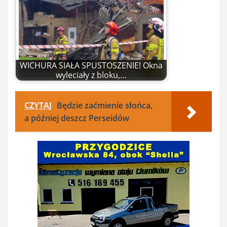
WICHURA SIAŁA SPUSTOSZENIE! Okna
wyleciały z bloku,…
CZYTAJ
Będzie zaćmienie słońca,
a później deszcz Perseidów