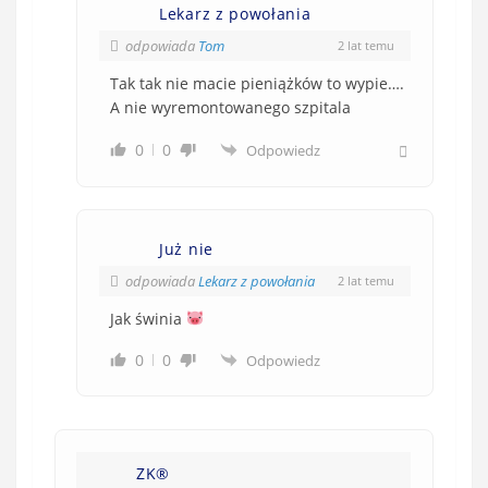
Lekarz z powołania
odpowiada
Tom
2 lat temu
Tak tak nie macie pieniążków to wypie….
A nie wyremontowanego szpitala
0
0
Odpowiedz
Już nie
odpowiada
Lekarz z powołania
2 lat temu
Jak świnia
0
0
Odpowiedz
ZK®️