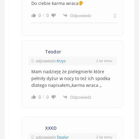
Do ciebie karma wraca
0
0
Odpowiedz
Teodor
odpowiada
Krzys
2 lat temu
Mam nadzieję że pielegnierki które
pełniły dyżur w nocy to też ich spodka
dlatego napisałem,,karma wraca ,,
0
0
Odpowiedz
XXXD
odpowiada
Teodor
2 lat temu