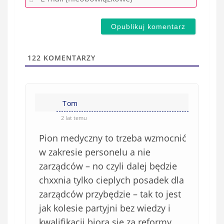
-
e
m
d
a
s
i
t
l
a
122
KOMENTARZY
(
w
n
s
i
i
e
Tom
ę
o
*
2 lat temu
b
Pion medyczny to trzeba wzmocnić
o
w
w zakresie personelu a nie
i
zarządców – no czyli dalej będzie
ą
chxxnia tylko cieplych posadek dla
z
zarządców przybędzie – tak to jest
k
jak kolesie partyjni bez wiedzy i
o
kwalifikacji biorą sie za reformy…
w