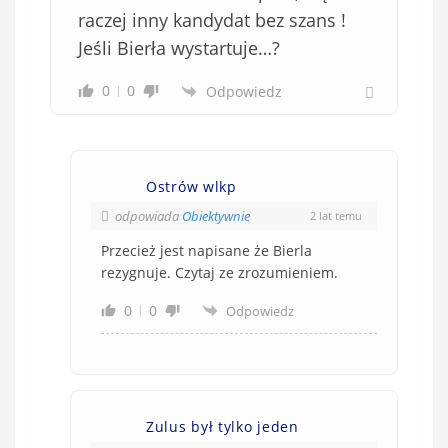
raczej inny kandydat bez szans !
Jeśli Bierła wystartuje…?
0
0
Odpowiedz
Ostrów wlkp
odpowiada
Obiektywnie
2 lat temu
Przecież jest napisane że Bierla
rezygnuje. Czytaj ze zrozumieniem.
0
0
Odpowiedz
Zulus był tylko jeden