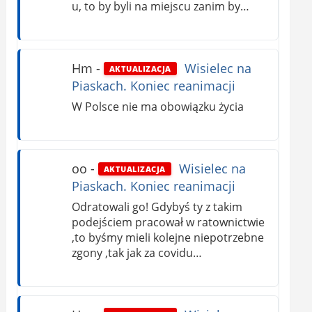
u, to by byli na miejscu zanim by…
Hm
-
Wisielec na
AKTUALIZACJA
Piaskach. Koniec reanimacji
W Polsce nie ma obowiązku życia
oo
-
Wisielec na
AKTUALIZACJA
Piaskach. Koniec reanimacji
Odratowali go! Gdybyś ty z takim
podejściem pracował w ratownictwie
,to byśmy mieli kolejne niepotrzebne
zgony ,tak jak za covidu…