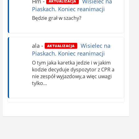
Hm
-
Wisielec na
AKTUALIZACJA
Piaskach. Koniec reanimacji
Będzie grał w szachy?
ala
-
Wisielec na
AKTUALIZACJA
Piaskach. Koniec reanimacji
O tym jaka karetka jedzie i w jakim
kodzie decyduje dyspozytor z CPR a
nie zespół wyjazdowy,a więc uwagi
tylko…