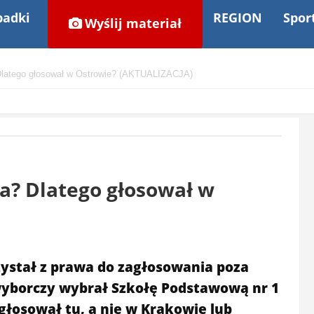
adki
REGION
Spor
Wyślij materiał
 Dlatego głosował w Ostrowie? (AKTUALIZACJA)
za? Dlatego głosował w
zystał z prawa do zagłosowania poza
wyborczy wybrał Szkołę Podstawową nr 1
głosował tu, a nie w Krakowie lub