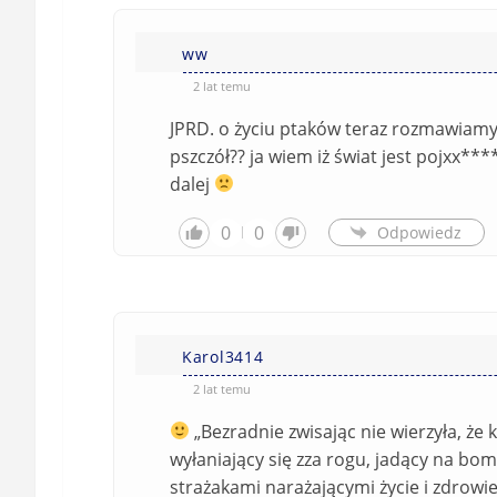
ww
2 lat temu
JPRD. o życiu ptaków teraz rozmawiamy ,
pszczół?? ja wiem iż świat jest pojxx***
dalej
0
0
Odpowiedz
Karol3414
2 lat temu
„Bezradnie zwisając nie wierzyła, że 
wyłaniający się zza rogu, jadący na bo
strażakami narażającymi życie i zdrowi