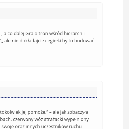
l
a
(
w
n
s
i
i
e
ę
 a co dalej Gra o tron wśród hierarchii
o
*
*,, ale nie dokładajcie cegiełki by to budować
b
o
w
i
ą
z
k
o
w
e
)
ktokolwiek jej pomoże.” – ale jak zobaczyła
mbach, czerwony wóz strażacki wypełniony
e swoje oraz innych uczestników ruchu