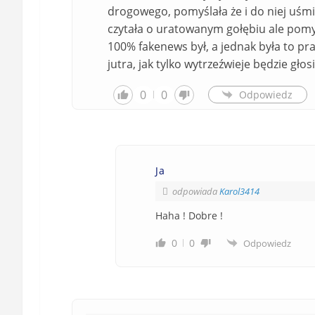
drogowego, pomyślała że i do niej uśmi
czytała o uratowanym gołębiu ale pomyśl
100% fakenews był, a jednak była to pra
jutra, jak tylko wytrzeźwieje będzie gł
0
0
Odpowiedz
Ja
odpowiada
Karol3414
Haha ! Dobre !
0
0
Odpowiedz