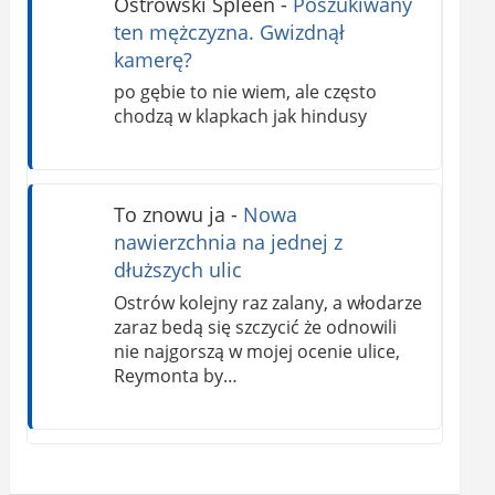
Ostrowski Spleen
-
Poszukiwany
ten mężczyzna. Gwizdnął
kamerę?
po gębie to nie wiem, ale często
chodzą w klapkach jak hindusy
To znowu ja
-
Nowa
nawierzchnia na jednej z
dłuższych ulic
Ostrów kolejny raz zalany, a włodarze
zaraz bedą się szczycić że odnowili
nie najgorszą w mojej ocenie ulice,
Reymonta by…