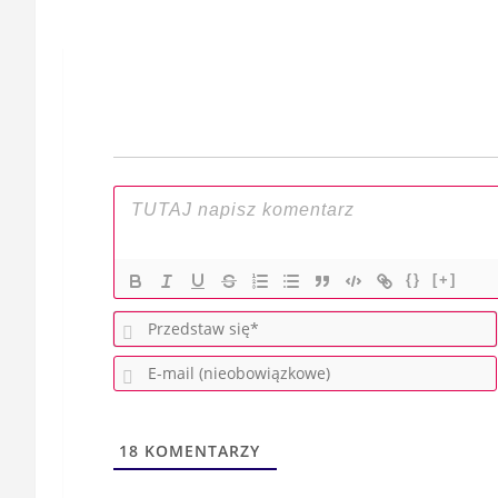
Nawigacja
wpisu
{}
[+]
18
KOMENTARZY