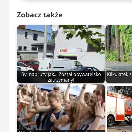
Zobacz także
Był napruty jak... Został obywatelsko
Kilkulatek 
zatrzymany!