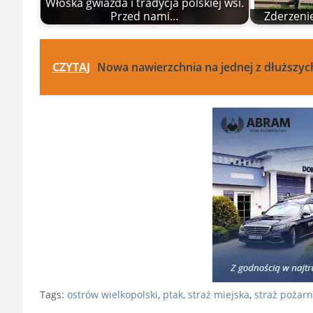
Włoska gwiazda i tradycja polskiej wsi.
Przed nami…
Zderzenie
CZYTAJ
Nowa nawierzchnia na jednej z dłuższych
Tags:
ostrów wielkopolski
,
ptak
,
straż miejska
,
straż pożar