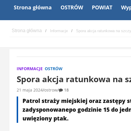
Strona główna
OSTRÓW
POWIAT
Wyp
Informacje
Spora akcja ratunkowa na szcz
INFORMACJE
OSTRÓW
Spora akcja ratunkowa na s
21 maja 2024
ostrow
18
Patrol straży miejskiej oraz zastępy 
zadysponowanepo godzinie 15 do je
uwięziony ptak.