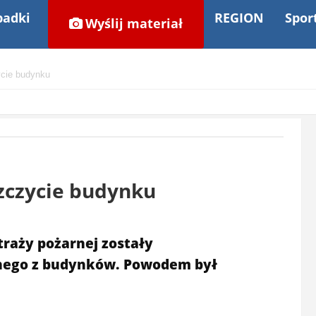
adki
REGION
Spor
Wyślij materiał
ycie budynku
zczycie budynku
straży pożarnej zostały
dnego z budynków. Powodem był