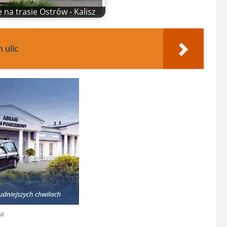
 na trasie Ostrów - Kalisz
 ulic
na