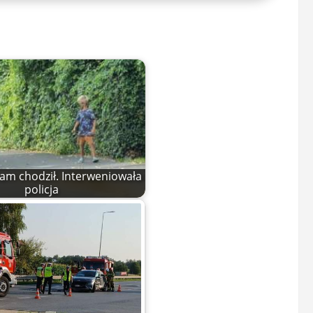
sam chodził. Interweniowała
policja