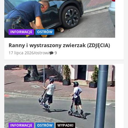
INFORMACJE
OSTRÓW
Ranny i wystraszony zwierzak (ZDJĘCIA)
17 lipca 2026
ostrow
9
INFORMACJE
OSTRÓW
WYPADKI