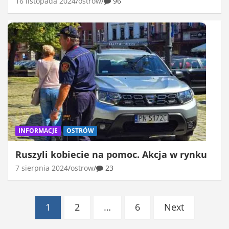
16 listopada 2024
ostrow
96
INFORMACJE
OSTRÓW
Ruszyli kobiecie na pomoc. Akcja w rynku
7 sierpnia 2024
ostrow
23
Stronicowanie
1
2
…
6
Next
wpisów