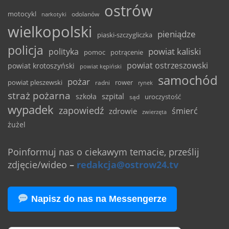
ostrów
motocykl
odolanów
narkotyki
wielkopolski
pieniądze
piaski-szczygliczka
policja
powiat kaliski
polityka
pomoc
potrącenie
powiat ostrzeszowski
powiat krotoszyński
powiat kępiński
samochód
pożar
powiat pleszewski
rower
radni
rynek
straż pożarna
szpital
szkoła
uroczystość
sąd
wypadek
zapowiedź
śmierć
zdrowie
zwierzęta
żużel
Poinformuj nas o ciekawym temacie, prześlij
zdjęcie/wideo
–
redakcja@ostrow24.tv
Napisz do nas na Messengerze