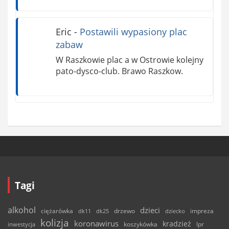
Eric
-
Postawili wypasiony plac
zabaw
W Raszkowie plac a w Ostrowie kolejny
pato-dysco-club. Brawo Raszkow.
Tagi
alkohol
dzieci
ciężarówka
drzewo
dk11
dk25
dziecko
impreza
kolizja
koronawirus
kradzież
inwestycja
koszykówka
lpr