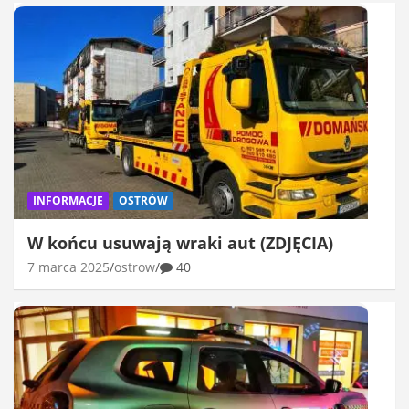
INFORMACJE
OSTRÓW
W końcu usuwają wraki aut (ZDJĘCIA)
7 marca 2025
ostrow
40