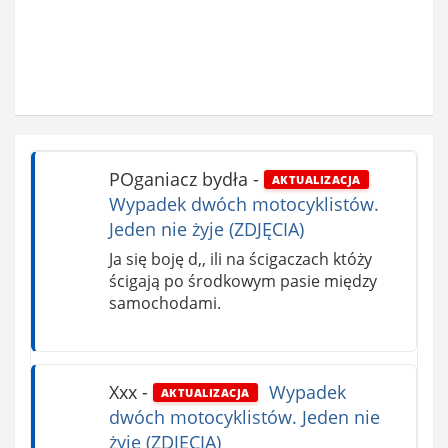
POganiacz bydła
-
AKTUALIZACJA
Wypadek dwóch motocyklistów.
Jeden nie żyje (ZDJĘCIA)
Ja się boję d,, ili na ścigaczach któży
ścigają po środkowym pasie między
samochodami.
Xxx
-
Wypadek
AKTUALIZACJA
dwóch motocyklistów. Jeden nie
żyje (ZDJĘCIA)