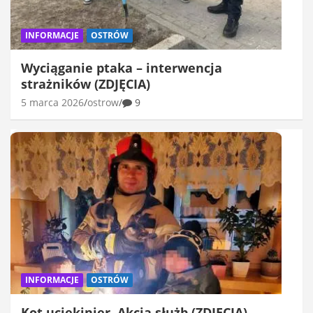
INFORMACJE
OSTRÓW
Wyciąganie ptaka – interwencja
strażników (ZDJĘCIA)
5 marca 2026
ostrow
9
INFORMACJE
OSTRÓW
Kot uciekinier. Akcja służb (ZDJĘCIA)