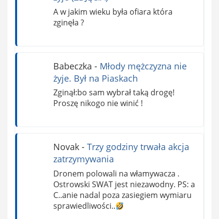
A w jakim wieku była ofiara która
zginęła ?
Babeczka
-
Młody mężczyzna nie
żyje. Był na Piaskach
Zginął:bo sam wybrał taką drogę!
Proszę nikogo nie winić !
Novak
-
Trzy godziny trwała akcja
zatrzymywania
Dronem polowali na włamywacza .
Ostrowski SWAT jest niezawodny. PS: a
C..anie nadal poza zasiegiem wymiaru
sprawiedliwości..