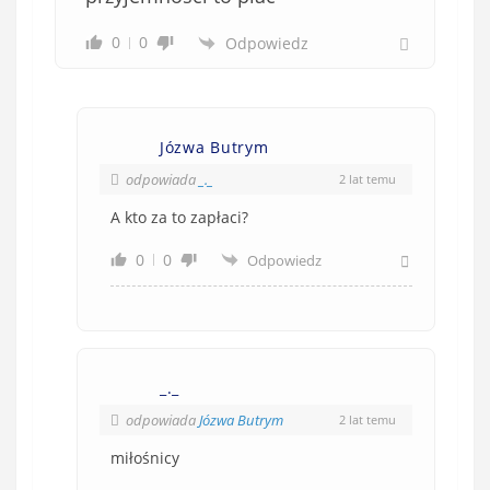
0
0
Odpowiedz
Józwa Butrym
odpowiada
_._
2 lat temu
A kto za to zapłaci?
0
0
Odpowiedz
_._
odpowiada
Józwa Butrym
2 lat temu
miłośnicy