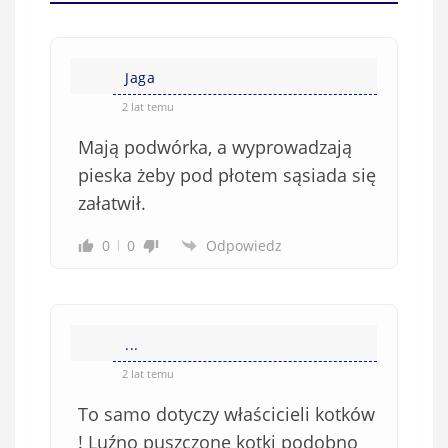
(
w
n
s
i
i
e
Jaga
ę
o
*
2 lat temu
b
Mają podwórka, a wyprowadzają
o
w
pieska żeby pod płotem sąsiada się
i
załatwił.
ą
z
0
0
Odpowiedz
k
o
w
e
...
)
2 lat temu
To samo dotyczy właścicieli kotków
! Luźno puszczone kotki podobno