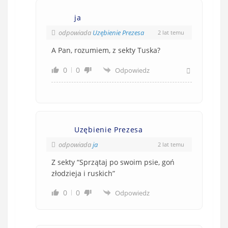
ja
odpowiada
Uzębienie Prezesa
2 lat temu
A Pan, rozumiem, z sekty Tuska?
0
0
Odpowiedz
Uzębienie Prezesa
odpowiada
ja
2 lat temu
Z sekty “Sprzątaj po swoim psie, goń
złodzieja i ruskich”
0
0
Odpowiedz