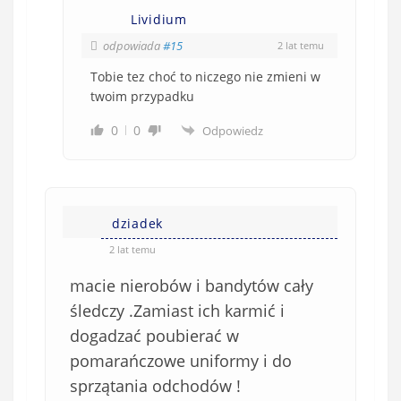
Lividium
odpowiada
#15
2 lat temu
Tobie tez choć to niczego nie zmieni w
twoim przypadku
0
0
Odpowiedz
dziadek
2 lat temu
macie nierobów i bandytów cały
śledczy .Zamiast ich karmić i
dogadzać poubierać w
pomarańczowe uniformy i do
sprzątania odchodów !