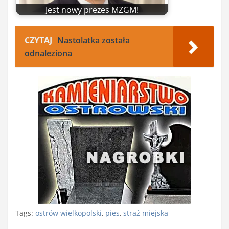
Jest nowy prezes MZGM!
CZYTAJ
Nastolatka została
odnaleziona
Tags:
ostrów wielkopolski
,
pies
,
straż miejska