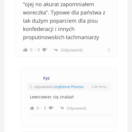
“ojej no akurat zapomniałem
woreczka”. Typowe dla państwa z
tak dużym poparciem dla pisu
konfederacji i innych
proputinowskich łachmaniarzy
0
0
Odpowiedz
Xyz
odpowiada
Uzębienie Prezesa
2 lat temu
Lewicowiec się znalazł
0
0
Odpowiedz