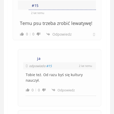
#15
2 lat temu
Temu psu trzeba zrobić lewatywę!
0
0
Odpowiedz
ja
odpowiada
#15
2 lat temu
Tobie też. Od razu byś się kultury
nauczył.
0
0
Odpowiedz