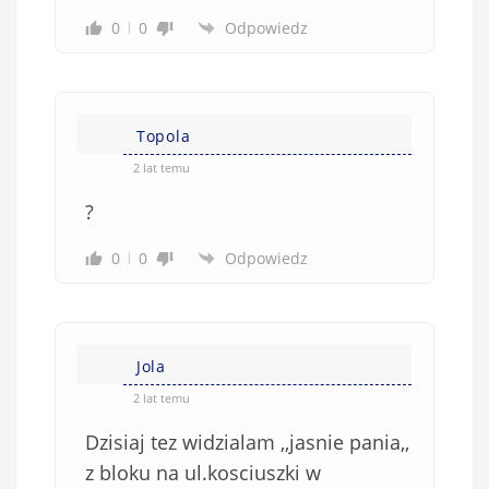
0
0
Odpowiedz
Topola
2 lat temu
?
0
0
Odpowiedz
Jola
2 lat temu
Dzisiaj tez widzialam ,,jasnie pania,,
z bloku na ul.kosciuszki w