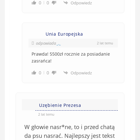
0
0
Odpowiedz
Unia Europejska
odpowiada
_._
2 lat temu
Prawda! 5500zł rocznie za posiadanie
zasrańca!
0
0
Odpowiedz
Uzębienie Prezesa
2 lat temu
W głowie nasr*ne, to i przed chatą
da psu nasrać. Najlepszy jest tekst