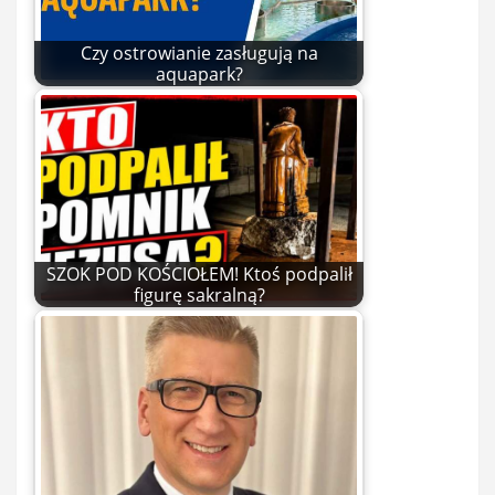
Czy ostrowianie zasługują na
aquapark?
SZOK POD KOŚCIOŁEM! Ktoś podpalił
figurę sakralną?