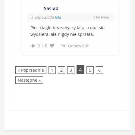
Sasiad
odpowiada
Jola
2 lat temu
Pies ciagle bez smyczy lata, a ona sie
wydziera, ale nigdy nie sprzata.
0
0
Odpowiedz
4
« Poprzednie
1
2
3
5
6
Następne »