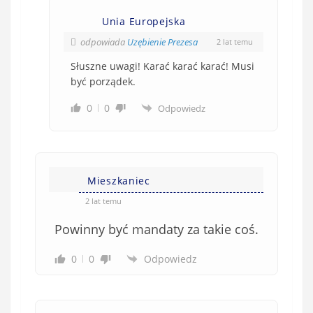
Unia Europejska
odpowiada
Uzębienie Prezesa
2 lat temu
Słuszne uwagi! Karać karać karać! Musi
być porządek.
0
0
Odpowiedz
Mieszkaniec
2 lat temu
Powinny być mandaty za takie coś.
0
0
Odpowiedz