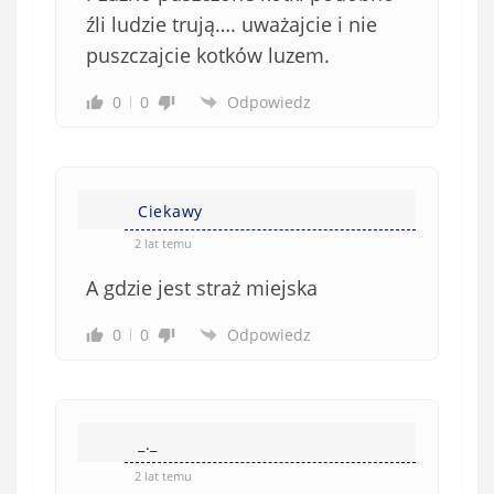
źli ludzie trują…. uważajcie i nie
puszczajcie kotków luzem.
0
0
Odpowiedz
Ciekawy
2 lat temu
A gdzie jest straż miejska
0
0
Odpowiedz
_._
2 lat temu