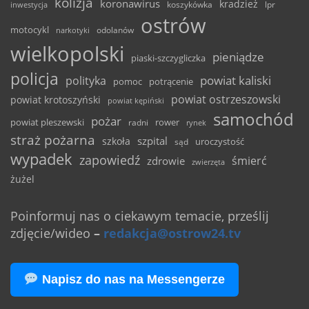
kolizja
koronawirus
kradzież
inwestycja
koszykówka
lpr
ostrów
motocykl
odolanów
narkotyki
wielkopolski
pieniądze
piaski-szczygliczka
policja
powiat kaliski
polityka
pomoc
potrącenie
powiat ostrzeszowski
powiat krotoszyński
powiat kępiński
samochód
pożar
powiat pleszewski
rower
radni
rynek
straż pożarna
szpital
szkoła
uroczystość
sąd
wypadek
zapowiedź
śmierć
zdrowie
zwierzęta
żużel
Poinformuj nas o ciekawym temacie, prześlij
zdjęcie/wideo
–
redakcja@ostrow24.tv
Napisz do nas na Messengerze