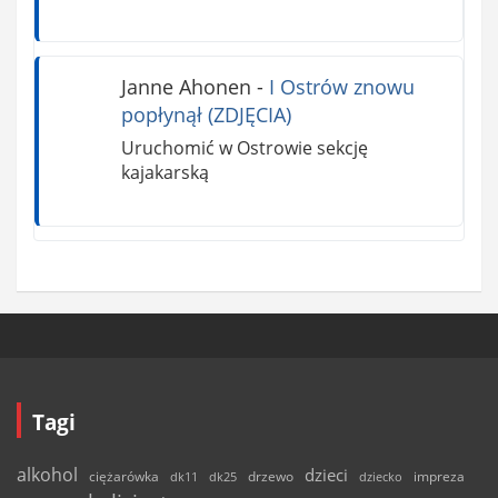
Janne Ahonen
-
I Ostrów znowu
popłynął (ZDJĘCIA)
Uruchomić w Ostrowie sekcję
kajakarską
Tagi
alkohol
dzieci
ciężarówka
drzewo
dk11
dk25
dziecko
impreza