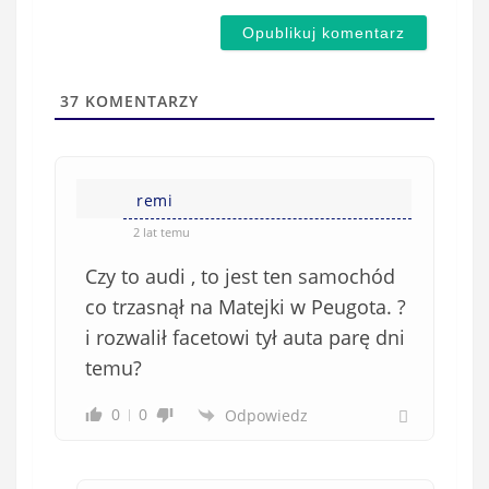
m
d
a
s
i
t
l
a
37
KOMENTARZY
(
w
n
s
i
i
e
remi
ę
o
*
2 lat temu
b
Czy to audi , to jest ten samochód
o
w
co trzasnął na Matejki w Peugota. ?
i
i rozwalił facetowi tył auta parę dni
ą
temu?
z
k
0
0
Odpowiedz
o
w
e