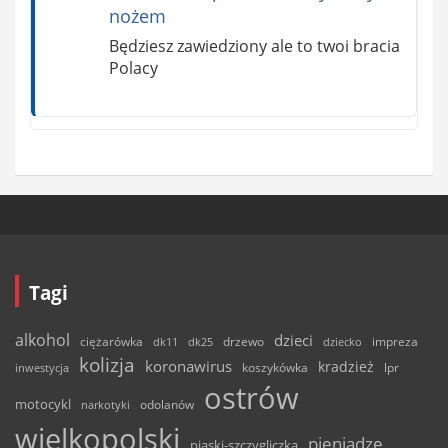
nożem
Będziesz zawiedziony ale to twoi bracia
Polacy
Tagi
alkohol
dzieci
ciężarówka
drzewo
dk11
dk25
dziecko
impreza
kolizja
koronawirus
kradzież
inwestycja
koszykówka
lpr
ostrów
motocykl
odolanów
narkotyki
wielkopolski
pieniądze
piaski-szczygliczka