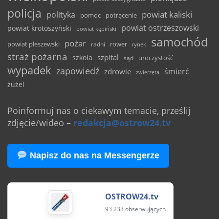
policja
powiat kaliski
polityka
pomoc
potrącenie
powiat ostrzeszowski
powiat krotoszyński
powiat kępiński
samochód
pożar
powiat pleszewski
rower
radni
rynek
straż pożarna
szpital
szkoła
uroczystość
sąd
wypadek
zapowiedź
śmierć
zdrowie
zwierzęta
żużel
Poinformuj nas o ciekawym temacie, prześlij
zdjęcie/wideo
–
redakcja@ostrow24.tv
Napisz do nas na Messengerze
OSTROW24.tv
93 233 obserwujących