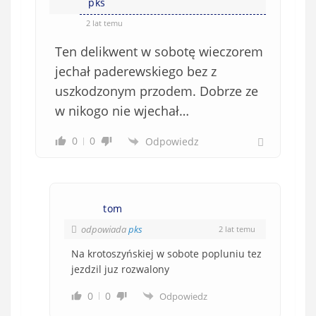
pks
2 lat temu
Ten delikwent w sobotę wieczorem
jechał paderewskiego bez z
uszkodzonym przodem. Dobrze ze
w nikogo nie wjechał…
0
0
Odpowiedz
tom
odpowiada
pks
2 lat temu
Na krotoszyńskiej w sobote popluniu tez
jezdzil juz rozwalony
0
0
Odpowiedz