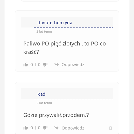
donald benzyna
2 lat temu
Paliwo PO pięć złotych , to PO co
kraść?
0
0
Odpowiedz
Rad
2 lat temu
Gdzie przywalił.przodem.?
0
0
Odpowiedz