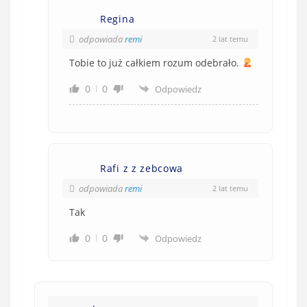
)
Regina
odpowiada
remi
2 lat temu
Tobie to już całkiem rozum odebrało.
0
0
Odpowiedz
Rafi z z zebcowa
odpowiada
remi
2 lat temu
Tak
0
0
Odpowiedz