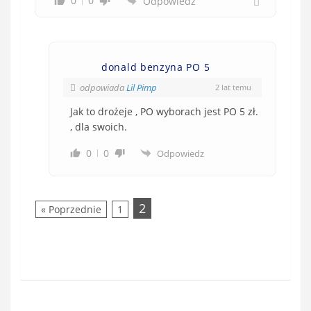
0
0
Odpowiedz
donald benzyna PO 5
odpowiada
Lil Pimp
2 lat temu
Jak to drożeje , PO wyborach jest PO 5 zł.
, dla swoich.
0
0
Odpowiedz
2
« Poprzednie
1