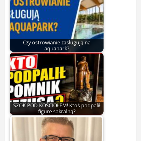
Czy ostrowianie zasługują na
aquapark?
SZOK POD KOŚCIOŁEM! Ktoś podpalił
figurę sakralną?