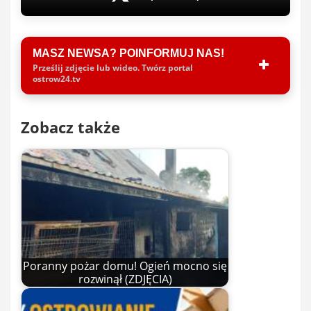
MASZ NEWSA? POINFORMUJ NAS!
Prześlij zdjęcie lub wideo. Twórz portal
ostrow24.tv
Zobacz także
Poranny pożar domu! Ogień mocno się
rozwinął (ZDJĘCIA)