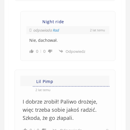
Night ride
odpowiada
Rad
2 lat temu
Nie, dachował.
0
0
Odpowiedz
Lil Pimp
2 lat temu
I dobrze zrobił! Paliwo drożeje,
więc trzeba sobie jakoś radzić.
Szkoda, że go złapali.