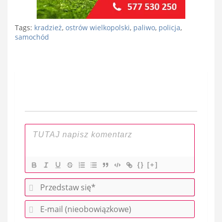
Tags:
kradzież
,
ostrów wielkopolski
,
paliwo
,
policja
,
samochód
Nawigacja
wpisu
{}
[+]
P
r
E
z
-
e