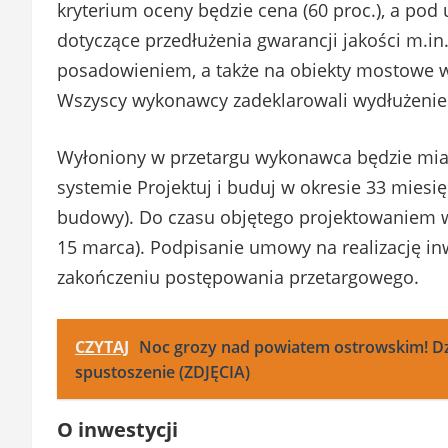
kryterium oceny będzie cena (60 proc.), a po
dotyczące przedłużenia gwarancji jakości m.in.
posadowieniem, a także na obiekty mostowe wr
Wszyscy wykonawcy zadeklarowali wydłużenie gw
Wyłoniony w przetargu wykonawca będzie miał 
systemie Projektuj i buduj w okresie 33 mies
budowy). Do czasu objętego projektowaniem wl
15 marca). Podpisanie umowy na realizację inw
zakończeniu postępowania przetargowego.
CZYTAJ
Noc grozy nad powiatem ostrowskim! Dzie
spustoszenie (ZDJĘCIA)
O inwestycji