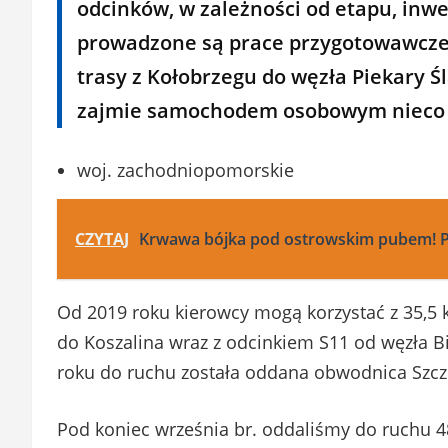
odcinków, w zależności od etapu, inwe
prowadzone są prace przygotowawcze
trasy z Kołobrzegu do węzła Piekary Ś
zajmie samochodem osobowym nieco 
woj. zachodniopomorskie
CZYTAJ
Krwawa bójka pod ostrowskim pubem! P
Od 2019 roku kierowcy mogą korzystać z 35,5
do Koszalina wraz z odcinkiem S11 od węzła 
roku do ruchu została oddana obwodnica Szcz
Pod koniec września br. oddaliśmy do ruchu 4