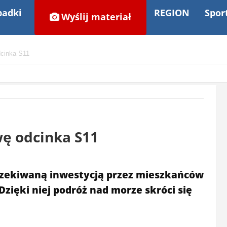
adki
REGION
Spor
Wyślij materiał
dcinka S11
ę odcinka S11
czekiwaną inwestycją przez mieszkańców
Dzięki niej podróż nad morze skróci się