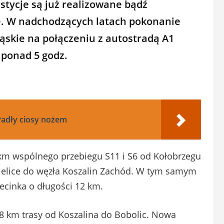
stycje są już realizowane bądź
. W nadchodzących latach pokonanie
ląskie na połączeniu z autostradą A1
ponad 5 godz.
adły ciosy nożem
 km wspólnego przebiegu S11 i S6 od Kołobrzegu
Bielice do węzła Koszalin Zachód. W tym samym
ecinka o długości 12 km.
8 km trasy od Koszalina do Bobolic. Nowa