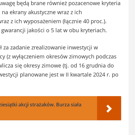
d uwagę będą brane również pozacenowe kryteria
 na ekrany akustyczne wraz z ich
az z ich wyposażeniem (łącznie 40 proc.).
arancji jakości o 5 lat w obu kryteriach.
za zadanie zrealizowanie inwestycji w
ięcy (z wyłączeniem okresów zimowych podczas
icza się okresy zimowe (tj. od 16 grudnia do
estycji planowane jest w II kwartale 2024 r. po
siątki akcji strażaków. Burza siała