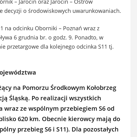
Kórnik – Jarocin oraz Jarocin – Ostrów
ie decyzji o środowiskowych uwarunkowaniach.
1 na odcinku Oborniki – Poznań wraz z
ywa 6 grudnia br. o godz. 9. Ponadto, w
e przetargowe dla kolejnego odcinka S11 tj.
województwa
leżący na Pomorzu Środkowym Kołobrzeg
ją Śląską. Po realizacji wszystkich
 a wraz ze wspólnym przebiegiem S6 od
 blisko 620 km. Obecnie kierowcy mają do
ólny przebieg S6 i S11). Dla pozostałych