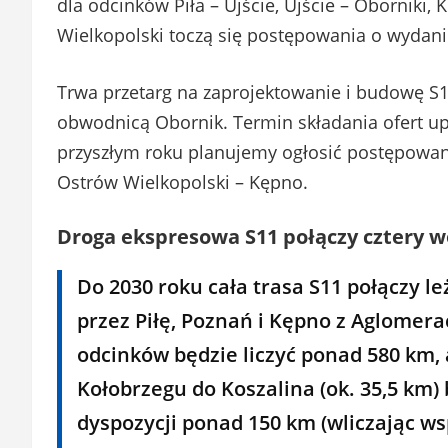
dla odcinków Piła – Ujście, Ujście – Oborniki, 
Wielkopolski toczą się postępowania o wydan
Trwa przetarg na zaprojektowanie i budowę S1
obwodnicą Obornik. Termin składania ofert upł
przyszłym roku planujemy ogłosić postępowani
Ostrów Wielkopolski – Kępno.
Droga ekspresowa S11 połączy cztery 
Do 2030 roku cała trasa S11 połączy 
przez Piłę, Poznań i Kępno z Aglomerac
odcinków będzie liczyć ponad 580 km,
Kołobrzegu do Koszalina (ok. 35,5 km)
dyspozycji ponad 150 km (wliczając wsp