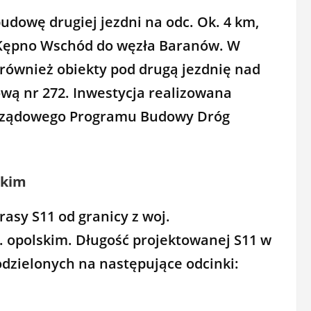
udowę drugiej jezdni na odc. Ok. 4 km,
 Kępno Wschód do węzła Baranów. W
również obiekty pod drugą jezdnię nad
ową nr 272. Inwestycja realizowana
 Rządowego Programu Budowy Dróg
skim
asy S11 od granicy z woj.
 opolskim. Długość projektowanej S11 w
odzielonych na następujące odcinki: