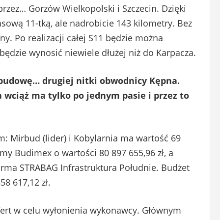
rzez… Gorzów Wielkopolski i Szczecin. Dzięki
sową 11-tką, ale nadrobicie 143 kilometry. Bez
y. Po realizacji całej S11 będzie można
będzie wynosić niewiele dłużej niż do Karpacza.
 budowę… drugiej nitki obwodnicy Kępna.
wciąż ma tylko po jednym pasie i przez to
m: Mirbud (lider) i Kobylarnia ma wartość 69
irmy Budimex o wartości 80 897 655,96 zł, a
 firma STRABAG Infrastruktura Południe. Budżet
58 617,12 zł.
ofert w celu wyłonienia wykonawcy. Głównym