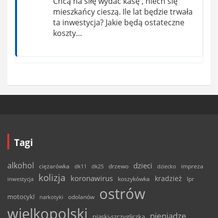
Chcą na siłę wydać kasę , niech się
mieszkańcy cieszą. Ile lat będzie trwała
ta inwestycja? Jakie będą ostateczne
koszty…
Tagi
alkohol
dzieci
ciężarówka
drzewo
dk11
dk25
dziecko
impreza
kolizja
koronawirus
kradzież
inwestycja
koszykówka
lpr
ostrów
motocykl
odolanów
narkotyki
wielkopolski
pieniądze
piaski-szczygliczka