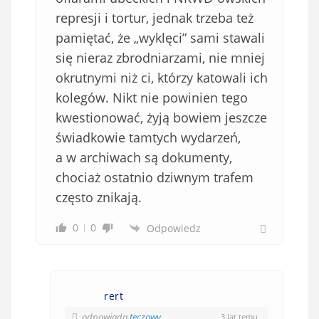
represji i tortur, jednak trzeba też
pamiętać, że „wyklęci” sami stawali
się nieraz zbrodniarzami, nie mniej
okrutnymi niż ci, którzy katowali ich
kolegów. Nikt nie powinien tego
kwestionować, żyją bowiem jeszcze
świadkowie tamtych wydarzeń,
a w archiwach są dokumenty,
chociaż ostatnio dziwnym trafem
często znikają.
0
0
Odpowiedz
rert
odpowiada
tęczowy
3 lat temu