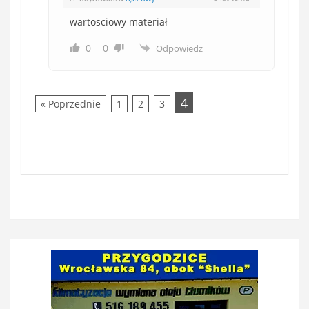
wartosciowy materiał
0
0
Odpowiedz
4
« Poprzednie
1
2
3