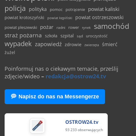
policja
powiat kaliski
polityka
pomoc
potrącenie
powiat ostrzeszowski
powiat krotoszyński
powiat kępiński
samochód
pożar
powiat pleszewski
rower
radni
rynek
straż pożarna
szpital
szkoła
uroczystość
sąd
wypadek
zapowiedź
śmierć
zdrowie
zwierzęta
żużel
Poinformuj nas o ciekawym temacie, prześlij
zdjęcie/wideo
–
redakcja@ostrow24.tv
Napisz do nas na Messengerze
OSTROW24.tv
93 233 obserwujących