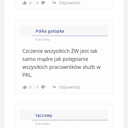
0
0
Odpowiedz
Polka galopka
3 lat temu
Czczenie wszystkich ŻW jest tak
samo mądre jak potępianie
wszystkich pracowników służb w
PRL.
0
0
Odpowiedz
tęczowy
3 lat temu