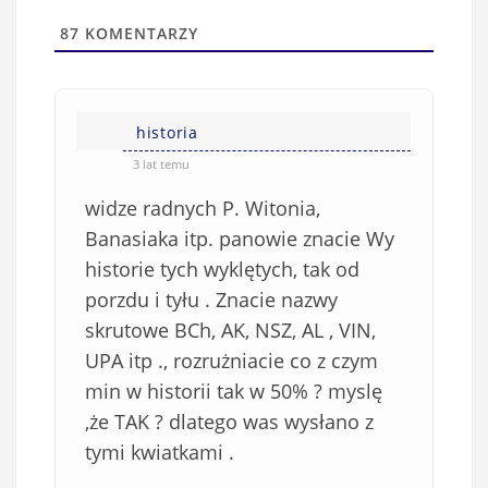
i
t
l
a
87
KOMENTARZY
(
w
n
s
i
i
e
historia
ę
o
*
3 lat temu
b
widze radnych P. Witonia,
o
w
Banasiaka itp. panowie znacie Wy
i
historie tych wyklętych, tak od
ą
porzdu i tyłu . Znacie nazwy
z
skrutowe BCh, AK, NSZ, AL , VIN,
k
UPA itp ., rozrużniacie co z czym
o
min w historii tak w 50% ? myslę
w
e
,że TAK ? dlatego was wysłano z
)
tymi kwiatkami .