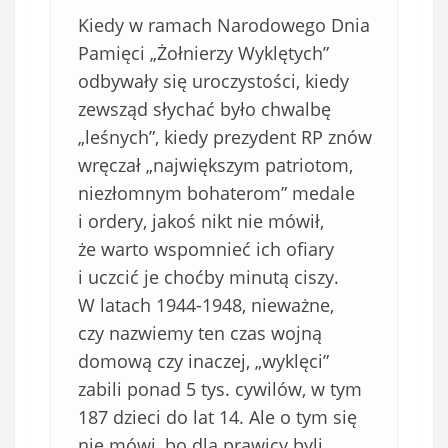
Kiedy w ramach Narodowego Dnia
Pamięci „Żołnierzy Wyklętych”
odbywały się uroczystości, kiedy
zewsząd słychać było chwalbę
„leśnych”, kiedy prezydent RP znów
wręczał „największym patriotom,
niezłomnym bohaterom” medale
i ordery, jakoś nikt nie mówił,
że warto wspomnieć ich ofiary
i uczcić je choćby minutą ciszy.
W latach 1944-1948, nieważne,
czy nazwiemy ten czas wojną
domową czy inaczej, „wyklęci”
zabili ponad 5 tys. cywilów, w tym
187 dzieci do lat 14. Ale o tym się
nie mówi, bo dla prawicy byli