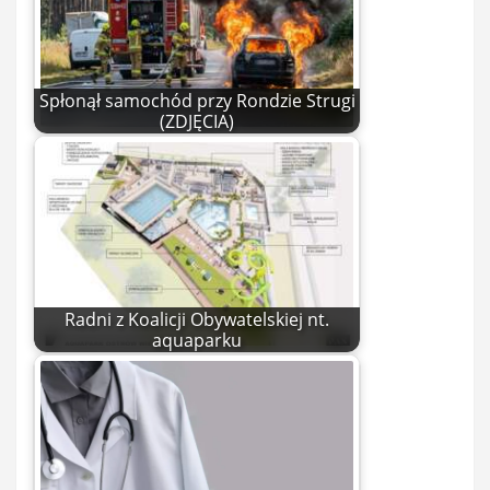
Spłonął samochód przy Rondzie Strugi
(ZDJĘCIA)
Radni z Koalicji Obywatelskiej nt.
aquaparku