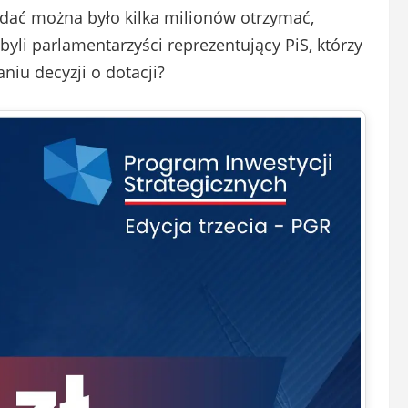
idać można było kilka milionów otrzymać,
yli parlamentarzyści reprezentujący PiS, którzy
niu decyzji o dotacji?