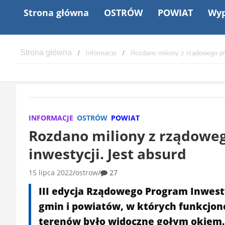
Strona główna
OSTRÓW
POWIAT
Wyp
Informacje
Rozdano miliony z rządowego pro
INFORMACJE
OSTRÓW
POWIAT
Rozdano miliony z rządoweg
inwestycji. Jest absurd
15 lipca 2022
ostrow
27
III edycja Rządowego Program Inwest
gmin i powiatów, w których funkcjon
terenów było widoczne gołym okiem.