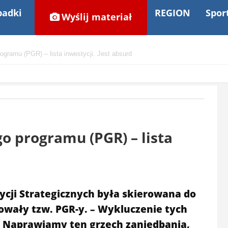
adki
REGION
Spor
Wyślij materiał
gramu (PGR) – lista inwestycji. Jest absurd
o programu (PGR) – lista
ycji Strategicznych była skierowana do
owały tzw. PGR-y. – Wykluczenie tych
 Naprawiamy ten grzech zaniedbania,