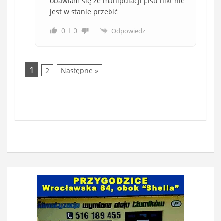
obawiam się że manipulacji pisu nikt nie
jest w stanie przebić
0
0
Odpowiedz
1
2
Następne »