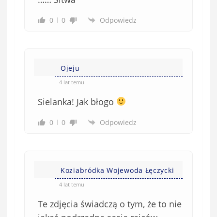
0
0
Odpowiedz
Ojeju
4 lat temu
Sielanka! Jak błogo
0
0
Odpowiedz
Koziabródka Wojewoda Łęczycki
4 lat temu
Te zdjęcia świadczą o tym, że to nie