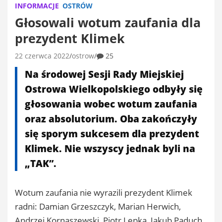
INFORMACJE
OSTRÓW
Głosowali wotum zaufania dla
prezydent Klimek
22 czerwca 2022
ostrow
25
Na środowej Sesji Rady Miejskiej
Ostrowa Wielkopolskiego odbyły się
głosowania wobec wotum zaufania
oraz absolutorium. Oba zakończyły
się sporym sukcesem dla prezydent
Klimek. Nie wszyscy jednak byli na
„TAK”.
Wotum zaufania nie wyrazili prezydent Klimek
radni: Damian Grzeszczyk, Marian Herwich,
Andrzej Kornaszewski, Piotr Lepka, Jakub Paduch.