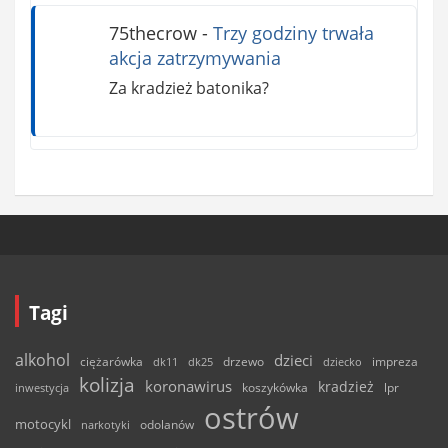
75thecrow
-
Trzy godziny trwała
akcja zatrzymywania
Za kradzież batonika?
Tagi
alkohol
dzieci
ciężarówka
drzewo
dk11
dk25
dziecko
impreza
kolizja
koronawirus
kradzież
inwestycja
koszykówka
lpr
ostrów
motocykl
odolanów
narkotyki