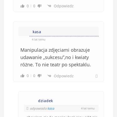
0
0
Odpowiedz
kasa
4 lat temu
Manipulacja zdjęciami obrazuje
udawanie „sukcesu”,no i kwiaty
różne. To nie teatr po spektaklu.
0
0
Odpowiedz
dziadek
odpowiada
kasa
4 lat temu