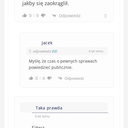
jakby się zaokrąglił.
0
0
Odpowiedz
Jacek
odpowiada
Edi
4 lat temu
Myślę, że czas o pewnych sprawach
powiedzieć publicznie.
0
0
Odpowiedz
Taka prawda
4 lat temu
…… Sitwa