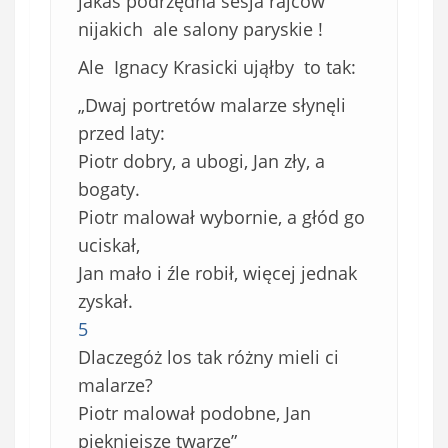
jakaś podrzędna sesja rajców
nijakich ale salony paryskie !
Ale Ignacy Krasicki ująłby to tak:
„Dwaj portretów malarze słynęli
przed laty:
Piotr dobry, a ubogi, Jan zły, a
bogaty.
Piotr malował wybornie, a głód go
uciskał,
Jan mało i źle robił, więcej jednak
zyskał.
5
Dlaczegóż los tak różny mieli ci
malarze?
Piotr malował podobne, Jan
piękniejsze twarze”