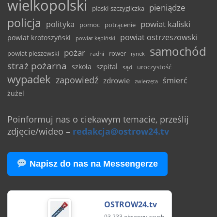
wielkopolski
pieniądze
piaski-szczygliczka
policja
powiat kaliski
polityka
pomoc
potrącenie
powiat ostrzeszowski
powiat krotoszyński
powiat kępiński
samochód
pożar
powiat pleszewski
rower
radni
rynek
straż pożarna
szpital
szkoła
uroczystość
sąd
wypadek
zapowiedź
śmierć
zdrowie
zwierzęta
żużel
Poinformuj nas o ciekawym temacie, prześlij
zdjęcie/wideo
–
redakcja@ostrow24.tv
Napisz do nas na Messengerze
OSTROW24.tv
93 233 obserwujących