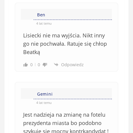
n
s
i
i
e
Ben
ę
o
*
4 lat temu
b
Lisiecki nie ma wyjścia. Nikt inny
o
w
go nie pochwała. Ratuje się chłop
i
Beatką
ą
z
0
0
Odpowiedz
k
o
w
e
Gemini
)
4 lat temu
Jest nadzieja na zmianę na fotelu
prezydenta miasta bo podobno
szykuje się mocny kontrkandydat !