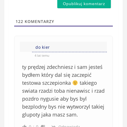
d
a
s
i
t
l
a
122
KOMENTARZY
(
w
n
s
i
i
e
do kier
ę
o
*
4 lat temu
b
ty prędzej zdechniesz i sam jesteś
o
w
bydłem który dal się zaczepić
i
testowa szczepionka
takiego
ą
swiata rzadzi toba nienawisc i rzad
z
pozdro nygusie aby bys byl
k
bezplodny bys nie wytworzyl takiej
o
glupoty jaka masz sam.
w
e
0
0
Odpowiedz