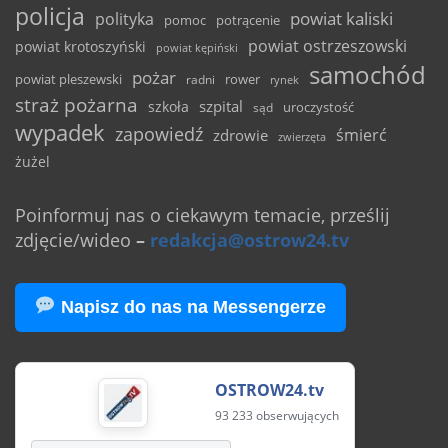
policja
powiat kaliski
polityka
pomoc
potrącenie
powiat ostrzeszowski
powiat krotoszyński
powiat kępiński
samochód
pożar
powiat pleszewski
rower
radni
rynek
straż pożarna
szpital
szkoła
uroczystość
sąd
wypadek
zapowiedź
śmierć
zdrowie
zwierzęta
żużel
Poinformuj nas o ciekawym temacie, prześlij
zdjęcie/wideo
–
redakcja@ostrow24.tv
Napisz do nas na Messengerze
OSTROW24.tv
93 233 obserwujących