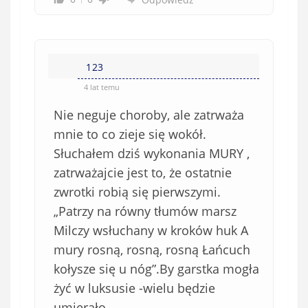
)
123
4 lat temu
Nie neguje choroby, ale zatrważa
mnie to co zieje się wokół.
Słuchałem dziś wykonania MURY ,
zatrważajcie jest to, że ostatnie
zwrotki robią się pierwszymi.
„Patrzy na równy tłumów marsz
Milczy wsłuchany w kroków huk A
mury rosną, rosną, rosną Łańcuch
kołysze się u nóg”.By garstka mogła
żyć w luksusie -wielu będzie
umierało.