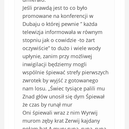
Jeśli prawdą jest to co było
promowane na konferencji w
Dubaju o której pewnie ” każda
telewizja informowała w równym
stopniu jak o cowidzie -to żart
oczywiście” to dużo i wiele wody
upłynie, zanim przy możliwej
inwigilacji będziemy mogli
wspólnie śpiewać strefy pierwszych
zwrotek by wyjść z gotowanego
nam losu. „Świec tysiące palili mu
Znad głów unosił się dym Śpiewał
że czas by runął mur
Oni śpiewali wraz z nim Wyrwij
murom zęby krat Zerwij kajdany
połam bat A mury runą, runą, runą