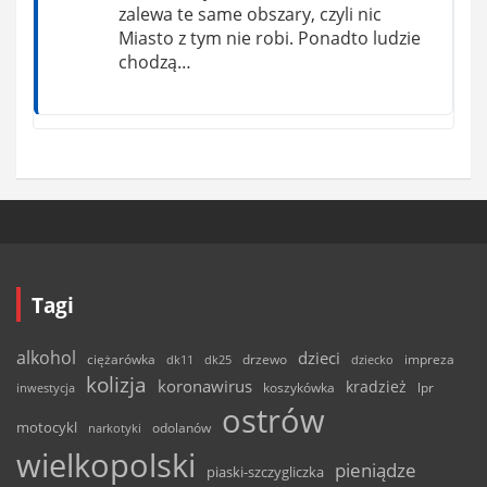
zalewa te same obszary, czyli nic
Miasto z tym nie robi. Ponadto ludzie
chodzą…
Tagi
alkohol
dzieci
ciężarówka
drzewo
dk11
dk25
dziecko
impreza
kolizja
koronawirus
kradzież
inwestycja
koszykówka
lpr
ostrów
motocykl
odolanów
narkotyki
wielkopolski
pieniądze
piaski-szczygliczka