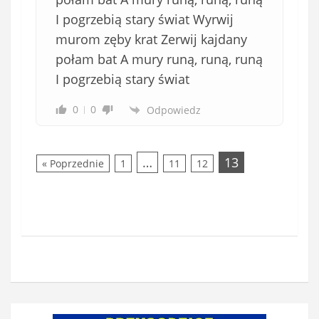
I pogrzebią stary świat Wyrwij
murom zęby krat Zerwij kajdany
połam bat A mury runą, runą, runą
I pogrzebią stary świat
0
0
Odpowiedz
…
13
« Poprzednie
1
11
12