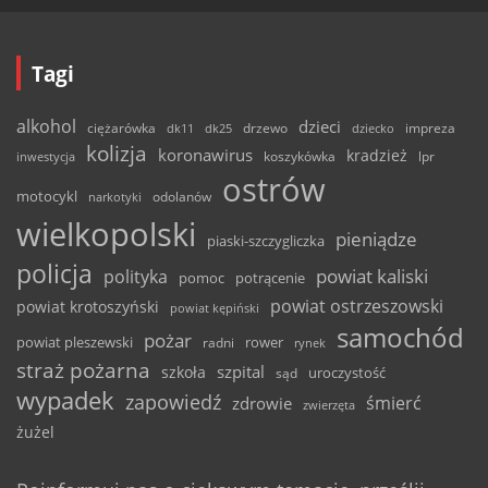
Tagi
alkohol
dzieci
ciężarówka
drzewo
dk11
dk25
dziecko
impreza
kolizja
koronawirus
kradzież
inwestycja
koszykówka
lpr
ostrów
motocykl
odolanów
narkotyki
wielkopolski
pieniądze
piaski-szczygliczka
policja
powiat kaliski
polityka
pomoc
potrącenie
powiat ostrzeszowski
powiat krotoszyński
powiat kępiński
samochód
pożar
powiat pleszewski
rower
radni
rynek
straż pożarna
szpital
szkoła
uroczystość
sąd
wypadek
zapowiedź
śmierć
zdrowie
zwierzęta
żużel