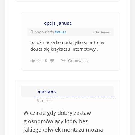
opcja Janusz
odpowiada
Janusz
6 lat temu
to już nie są komórki tylko smartfony
doucz się krzykaczu internetowy .
0
0
Odpowiedz
mariano
6 lat temu
W czasie gdy dobry zestaw
głośnomówiący który bez
jakiegokolwiek montażu można