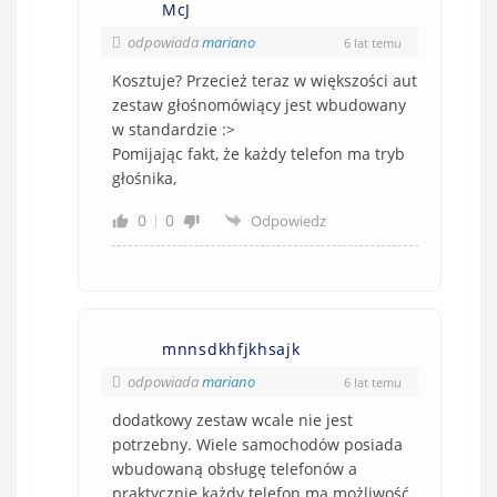
McJ
odpowiada
mariano
6 lat temu
Kosztuje? Przecież teraz w większości aut
zestaw głośnomówiący jest wbudowany
w standardzie :>
Pomijając fakt, że każdy telefon ma tryb
głośnika,
0
0
Odpowiedz
mnnsdkhfjkhsajk
odpowiada
mariano
6 lat temu
dodatkowy zestaw wcale nie jest
potrzebny. Wiele samochodów posiada
wbudowaną obsługę telefonów a
praktycznie każdy telefon ma możliwość