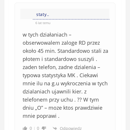
n
s
i
i
e
staty..
ę
o
*
6 lat temu
b
w tych działaniach –
o
w
obserwowalem zaloge RD przez
i
około 45 min. Standardowo stali za
ą
płotem i standardowo suszyli .
z
zaden telefon, zadne dzialenia –
k
typowa statystyka MK . Ciekawi
o
mnie ilu na g.u wykroczenia w tych
w
e
dzialaniach ujawnili kier. z
)
telefonem przy uchu . ?? W tym
dniu „O” – moze ktos prawdziwie
mnie poprawi .
0
0
Odpowiedz