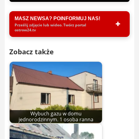
MASZ NEWSA? POINFORMUJ NAS!
Prześlij zdjęcie lub wideo. Twórz portal
ostrow24.tv
Zobacz także
Wybuch gazu w domu
jednorodzinnym. 1 osoba ranna