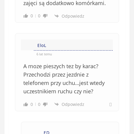
zajęci są dodatkowo komórkami.
0
0
Odpowiedz
EloL
6 lat temu
A moze pieszych tez by karac?
Przechodzi przez jezdnie z
telefonem przy uchu…jest wtedy
uczestnikiem ruchu czy nie?
0
0
Odpowiedz
ED