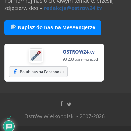
Poinformuj nas o ciekawym temacie, prześlij
zdjęcie/wideo
–
redakcja@ostrow24.tv
Napisz do nas na Messengerze
OSTROW24.tv
93 233 obserwujących
Polub nas na Facebooku
Ostrów Wielkopolski - 2007-2026
17