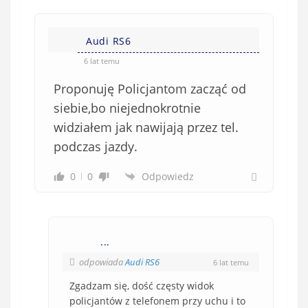
Audi RS6
6 lat temu
Proponuję Policjantom zacząć od
siebie,bo niejednokrotnie
widziałem jak nawijają przez tel.
podczas jazdy.
0
0
Odpowiedz
...
odpowiada
Audi RS6
6 lat temu
Zgadzam się, dość częsty widok
policjantów z telefonem przy uchu i to