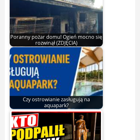
Poranny pożar domu! Ogień mocno się
rozwinął (ZDJĘCIA)
Czy ostrowianie zasługują na
aquapark?