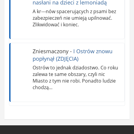
nasłani na dzieci z lemoniadą
A kr---nów spacerujących z psami bez
zabezpieczeń nie umieją upilnować.
Zlikwidować i koniec.
Zniesmaczony
-
I Ostrów znowu
popłynął (ZDJĘCIA)
Ostrów to jednak dziadostwo. Co roku
zalewa te same obszary, czyli nic
Miasto z tym nie robi. Ponadto ludzie
chodzą…