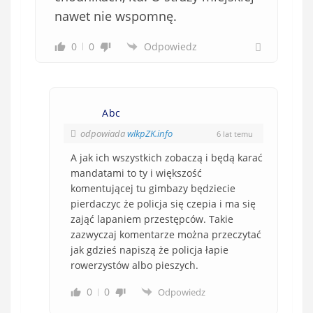
nawet nie wspomnę.
0
0
Odpowiedz
Abc
odpowiada
wlkpZK.info
6 lat temu
A jak ich wszystkich zobaczą i będą karać
mandatami to ty i większość
komentującej tu gimbazy będziecie
pierdaczyc że policja się czepia i ma się
zająć lapaniem przestępców. Takie
zazwyczaj komentarze można przeczytać
jak gdzieś napiszą że policja łapie
rowerzystów albo pieszych.
0
0
Odpowiedz