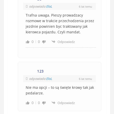
odpowiada
EloL
6 lat temu
Trafna uwaga. Pieszy prowadzacy
rozmowe w trakcie przechodzenia przez
jezdnie powinien byc traktowany jak
kierowca pojazdu. Czyli mandat.
0
0
Odpowiedz
123
odpowiada
EloL
6 lat temu
Nie ma opcji – to są święte krowy tak jak
pedalarze.
0
0
Odpowiedz