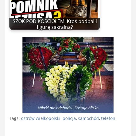
SZOK POD KOŚCIOŁEM! Ktoś podpalił
figurę sakralną?
Tags:
ostrów wielkopolski
,
policja
,
samochód
,
telefon
Nawigacja