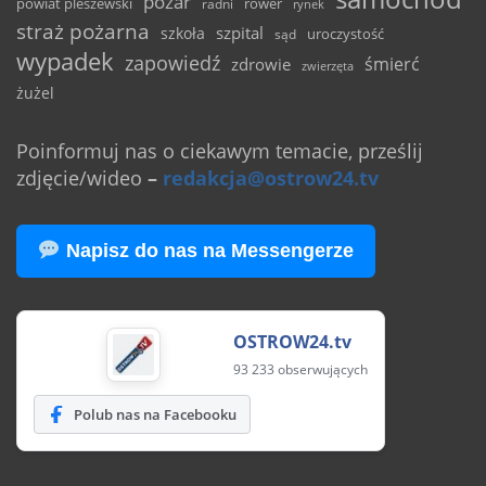
pożar
powiat pleszewski
rower
radni
rynek
straż pożarna
szpital
szkoła
uroczystość
sąd
wypadek
zapowiedź
śmierć
zdrowie
zwierzęta
żużel
Poinformuj nas o ciekawym temacie, prześlij
zdjęcie/wideo
–
redakcja@ostrow24.tv
Napisz do nas na Messengerze
OSTROW24.tv
93 233 obserwujących
Polub nas na Facebooku