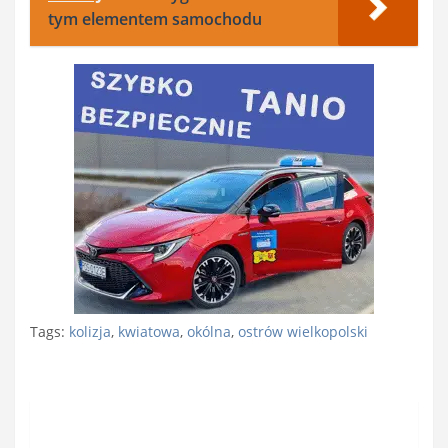
tym elementem samochodu
Tags:
kolizja
,
kwiatowa
,
okólna
,
ostrów wielkopolski
Nawigacja
wpisu