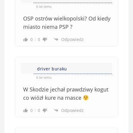
o
*
6 lat temu
b
OSP ostrów wielkopolski? Od kiedy
o
w
miasto niema PSP ?
i
0
0
Odpowiedz
ą
z
k
o
w
driver buraku
e
6 lat temu
)
W Skodzie jechał prawdziwy kogut
co wiózł kure na masce
0
0
Odpowiedz