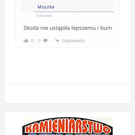
Muszka
6 lat temu
Skoda nie ustąpiła lepszemu i bum
0
0
Odpowiedz