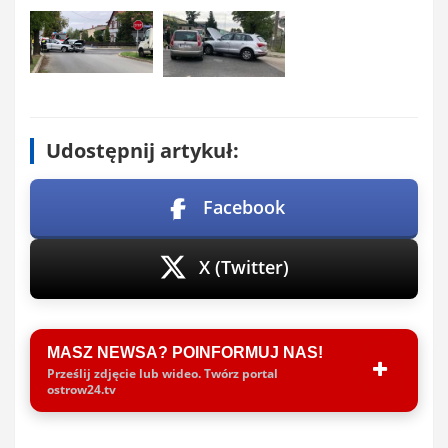
Udostępnij artykuł:
Facebook
X (Twitter)
MASZ NEWSA? POINFORMUJ NAS!
Prześlij zdjęcie lub wideo. Twórz portal
ostrow24.tv