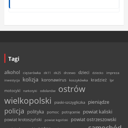
Tagi
alkohol
dzieci
ciężarówka
drzewo
dk11
dk25
dziecko
impreza
kolizja
koronawirus
kradzież
inwestycja
koszykówka
lpr
ostrów
motocykl
odolanów
narkotyki
wielkopolski
pieniądze
piaski-szczygliczka
policja
powiat kaliski
polityka
pomoc
potrącenie
powiat ostrzeszowski
powiat krotoszyński
powiat kępiński
samochód