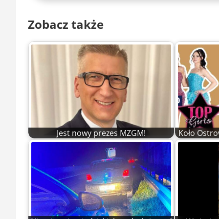
Zobacz także
Jest nowy prezes MZGM!
Koło Ostro