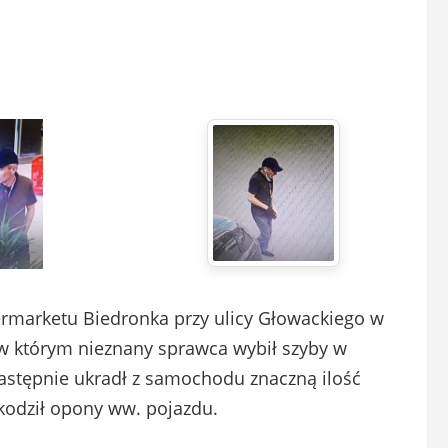
ermarketu Biedronka przy ulicy Głowackiego w
 w którym nieznany sprawca wybił szyby w
tępnie ukradł z samochodu znaczną ilość
odził opony ww. pojazdu.