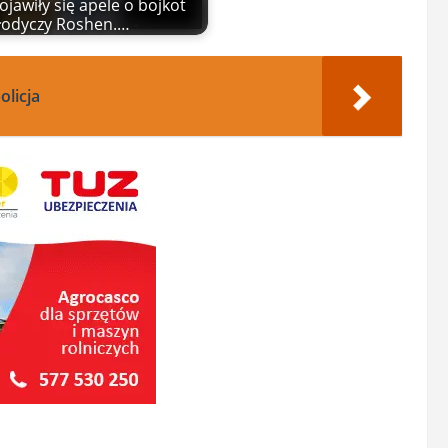
ojawiły się apele o bojkot
łodyczy Roshen.…
olicja