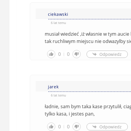
ciekawski
6 lat temu
musiał wiedzieć ,iż własnie w tym aucie
tak ruchliwym miejscu nie odwazylby s
0
0
Odpowiedz
jarek
6 lat temu
ładnie, sam bym taka kase przytulił, cia
tylko kasa, i jestes pan,
0
0
Odpowiedz