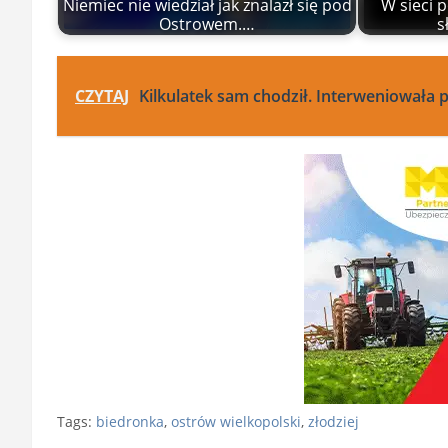
Niemiec nie wiedział jak znalazł się pod
W sieci p
Ostrowem.…
s
CZYTAJ
Kilkulatek sam chodził. Interweniowała p
Tags:
biedronka
,
ostrów wielkopolski
,
złodziej