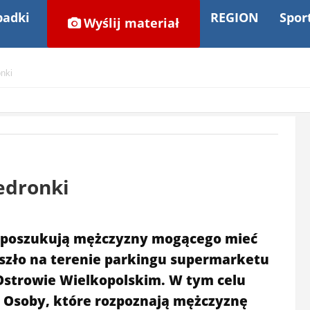
adki
REGION
Spor
Wyślij materiał
nki
edronki
go poszukują mężczyzny mogącego mieć
szło na terenie parkingu supermarketu
Ostrowie Wielkopolskim. W tym celu
 Osoby, które rozpoznają mężczyznę