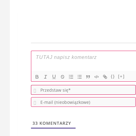
Nawigacja
wpisu
{}
[+]
33
KOMENTARZY