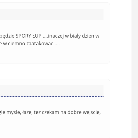
l
a
(
w
n
s
i
i
e
ę
 będzie SPORY ŁUP ….inaczej w biały dzien w
o
*
ie w ciemno zaatakowac…..
b
o
w
i
ą
z
k
o
w
e
gle mysle, łaze, tez czekam na dobre wejscie,
)