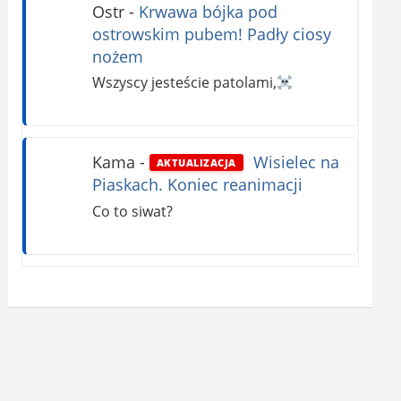
Ostr
-
Krwawa bójka pod
ostrowskim pubem! Padły ciosy
nożem
Wszyscy jesteście patolami,
Kama
-
Wisielec na
AKTUALIZACJA
Piaskach. Koniec reanimacji
Co to siwat?