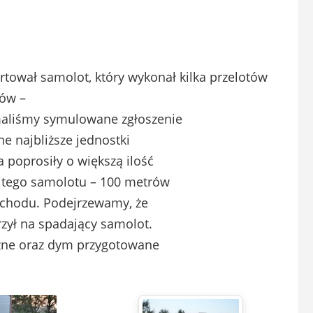
rtował samolot, który wykonał kilka przelotów
rów –
maliśmy symulowane zgłoszenie
e najbliższe jednostki
 poprosiły o większą ilość
bitego samolotu – 100 metrów
ochodu. Podejrzewamy, że
zył na spadający samolot.
czne oraz dym przygotowane