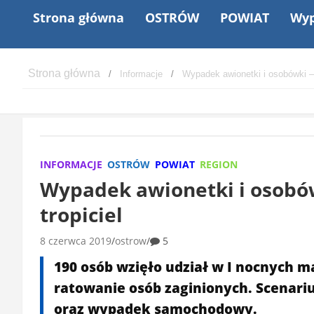
Strona główna
OSTRÓW
POWIAT
Wyp
Informacje
Wypadek awionetki i osobówki –
INFORMACJE
OSTRÓW
POWIAT
REGION
Wypadek awionetki i osob
tropiciel
8 czerwca 2019
ostrow
5
190 osób wzięło udział w I nocnych 
ratowanie osób zaginionych. Scenariu
oraz wypadek samochodowy.