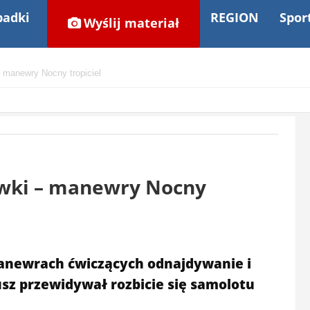
adki
REGION
Spor
Wyślij materiał
 manewry Nocny tropiciel
ówki – manewry Nocny
manewrach ćwiczących odnajdywanie i
sz przewidywał rozbicie się samolotu