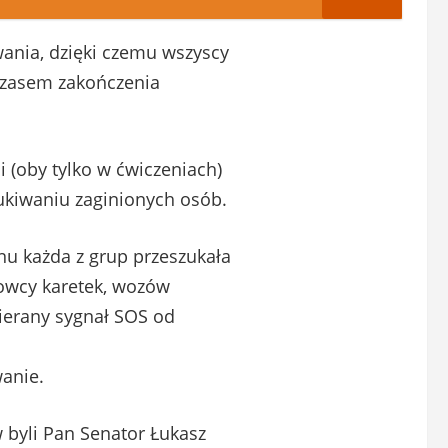
wania, dzięki czemu wszyscy
 czasem zakończenia
i (oby tylko w ćwiczeniach)
ukiwaniu zaginionych osób.
u każda z grup przeszukała
rowcy karetek, wozów
ierany sygnał SOS od
anie.
yli Pan Senator Łukasz