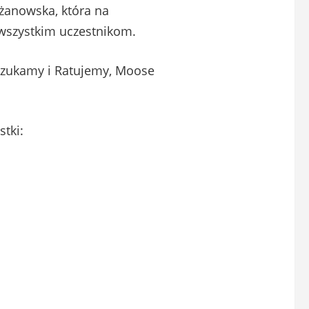
dżanowska, która na
wszystkim uczestnikom.
Szukamy i Ratujemy, Moose
tki: