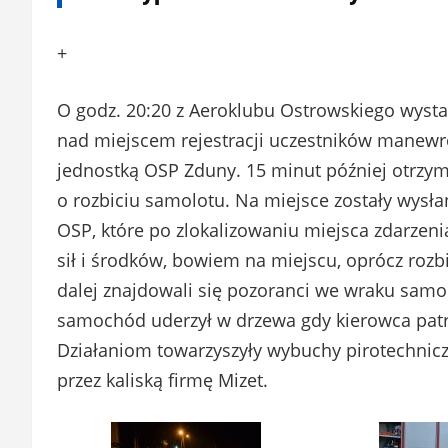
+
O godz. 20:20 z Aeroklubu Ostrowskiego wysta
nad miejscem rejestracji uczestników manew
jednostką OSP Zduny. 15 minut później otrzy
o rozbiciu samolotu. Na miejsce zostały wysłan
OSP, które po zlokalizowaniu miejsca zdarzenia
sił i środków, bowiem na miejscu, oprócz roz
dalej znajdowali się pozoranci we wraku sam
samochód uderzył w drzewa gdy kierowca patr
Działaniom towarzyszyły wybuchy pirotechni
przez kaliską firmę Mizet.