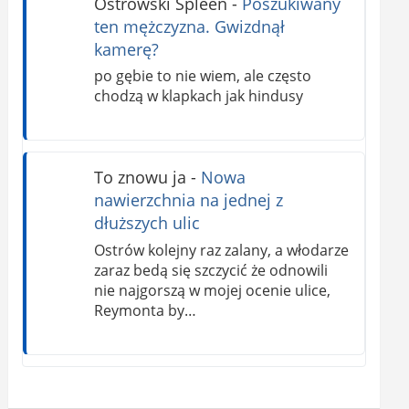
Ostrowski Spleen
-
Poszukiwany
ten mężczyzna. Gwizdnął
kamerę?
po gębie to nie wiem, ale często
chodzą w klapkach jak hindusy
To znowu ja
-
Nowa
nawierzchnia na jednej z
dłuższych ulic
Ostrów kolejny raz zalany, a włodarze
zaraz bedą się szczycić że odnowili
nie najgorszą w mojej ocenie ulice,
Reymonta by…