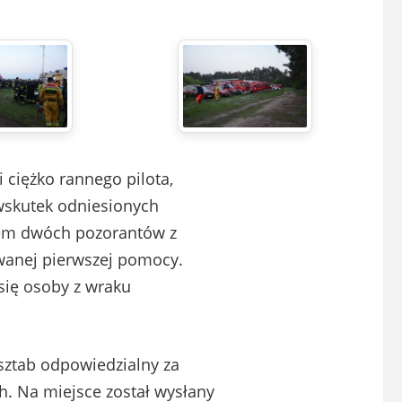
 ciężko rannego pilota,
 wskutek odniesionych
iem dwóch pozorantów z
wanej pierwszej pomocy.
 się osoby z wraku
 sztab odpowiedzialny za
. Na miejsce został wysłany