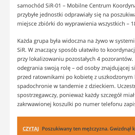
samochód SiR-01 – Mobilne Centrum Koordyna
przybyłe jednostki odprawiały się na poszuk
miejsce zbiórki do wyprawienia wszystkich – 
Każda grupa była widoczna na żywo w systemie 
SiR. W znaczący sposób ułatwiło to koordynację
przy lokalizowaniu pozostałych 4 pozorantów.
odegrania swoją rolę – od osoby znajdującej si
przed ratownikami po kobietę z uszkodzonym 
spadochronie w tandemie z dzieckiem. Uczes
spostrzegawczy, ponieważ każdy szczegół miał
zakrwawionej koszulki po numer telefonu zap
CZYTAJ
Poszukiwany ten mężczyzna. Gwizdnął 