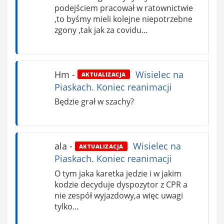
podejściem pracował w ratownictwie
,to byśmy mieli kolejne niepotrzebne
zgony ,tak jak za covidu…
Hm
-
Wisielec na
AKTUALIZACJA
Piaskach. Koniec reanimacji
Będzie grał w szachy?
ala
-
Wisielec na
AKTUALIZACJA
Piaskach. Koniec reanimacji
O tym jaka karetka jedzie i w jakim
kodzie decyduje dyspozytor z CPR a
nie zespół wyjazdowy,a więc uwagi
tylko…