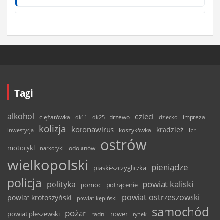
Tagi
alkohol
dzieci
ciężarówka
drzewo
dk11
dk25
dziecko
impreza
kolizja
koronawirus
kradzież
inwestycja
koszykówka
lpr
ostrów
motocykl
odolanów
narkotyki
wielkopolski
pieniądze
piaski-szczygliczka
policja
powiat kaliski
polityka
pomoc
potrącenie
powiat ostrzeszowski
powiat krotoszyński
powiat kępiński
samochód
pożar
powiat pleszewski
rower
radni
rynek