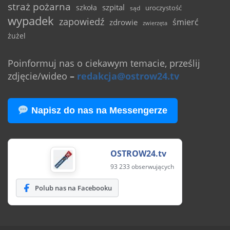
straż pożarna
szpital
szkoła
uroczystość
sąd
wypadek
zapowiedź
śmierć
zdrowie
zwierzęta
żużel
Poinformuj nas o ciekawym temacie, prześlij
zdjęcie/wideo
–
redakcja@ostrow24.tv
Napisz do nas na Messengerze
OSTROW24.tv
93 233 obserwujących
Polub nas na Facebooku