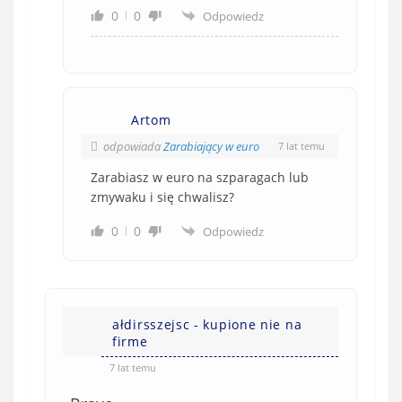
0
0
Odpowiedz
Artom
odpowiada
Zarabiający w euro
7 lat temu
Zarabiasz w euro na szparagach lub
zmywaku i się chwalisz?
0
0
Odpowiedz
ałdirsszejsc - kupione nie na
firme
7 lat temu