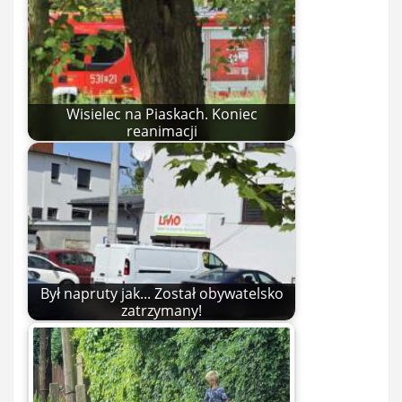
Wisielec na Piaskach. Koniec
reanimacji
Był napruty jak... Został obywatelsko
zatrzymany!