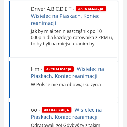
Driver A,B,C,D,E,T
-
AKTUALIZACJA
Wisielec na Piaskach. Koniec
reanimacji
Jak by miał ten nieszczęśnik po 10
000pln dla każdego ratownika z ZRM-u,
to by byli na miejscu zanim by…
Hm
-
Wisielec na
AKTUALIZACJA
Piaskach. Koniec reanimacji
W Polsce nie ma obowiązku życia
oo
-
Wisielec na
AKTUALIZACJA
Piaskach. Koniec reanimacji
Odratowali go! Gdybyś ty z takim