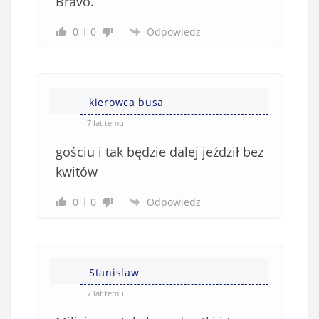
Bravo.
0
0
Odpowiedz
kierowca busa
7 lat temu
gościu i tak będzie dalej jeździł bez
kwitów
0
0
Odpowiedz
Stanislaw
7 lat temu