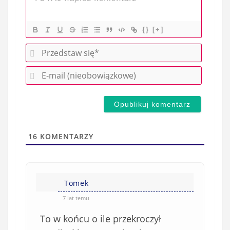
{}
[+]
P
r
E
z
-
e
m
d
a
s
i
t
l
a
16
KOMENTARZY
(
w
n
s
i
i
e
Tomek
ę
o
*
7 lat temu
b
To w końcu o ile przekroczył
o