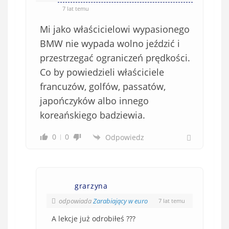
7 lat temu
Mi jako właścicielowi wypasionego
BMW nie wypada wolno jeździć i
przestrzegać ograniczeń prędkości.
Co by powiedzieli właściciele
francuzów, golfów, passatów,
japończyków albo innego
koreańskiego badziewia.
0
0
Odpowiedz
grarzyna
odpowiada
Zarabiający w euro
7 lat temu
A lekcje już odrobiłeś ???