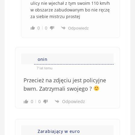
ulicy nie wjechał z tym swoim 110 km/h
w obszarze zabudowanym bo nie ręczę
za siebie mistrzu prostej
0
0
Odpowiedz
onin
7 lat temu
Przecież na zdjęciu jest policyjne
bwm. Zatrzymali swojego ?
0
0
Odpowiedz
Zarabiający w euro