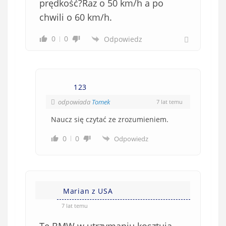
w
prędkość?Raz o 50 km/h a po
i
chwili o 60 km/h.
ą
z
0
0
Odpowiedz
k
o
w
e
123
)
odpowiada
Tomek
7 lat temu
Naucz się czytać ze zrozumieniem.
0
0
Odpowiedz
Marian z USA
7 lat temu
Te BMW w utrzymaniu kosztują