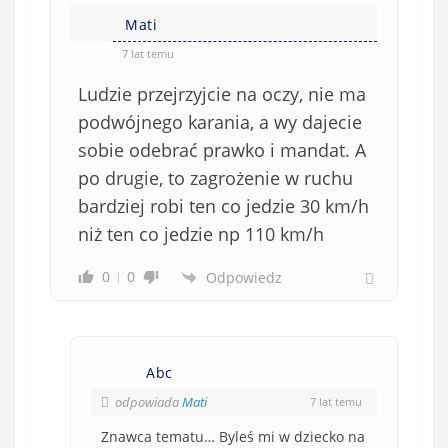
Mati
7 lat temu
Ludzie przejrzyjcie na oczy, nie ma
podwójnego karania, a wy dajecie
sobie odebrać prawko i mandat. A
po drugie, to zagrożenie w ruchu
bardziej robi ten co jedzie 30 km/h
niż ten co jedzie np 110 km/h
0
0
Odpowiedz
Abc
odpowiada
Mati
7 lat temu
Znawca tematu… Byleś mi w dziecko na