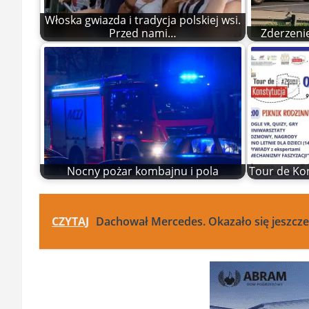
Włoska gwiazda i tradycja polskiej wsi.
Przed nami…
Zderzenie
Nocny pożar kombajnu i pola
Tour de Kon
CZYTAJ
Dachował Mercedes. Okazało się jeszcze