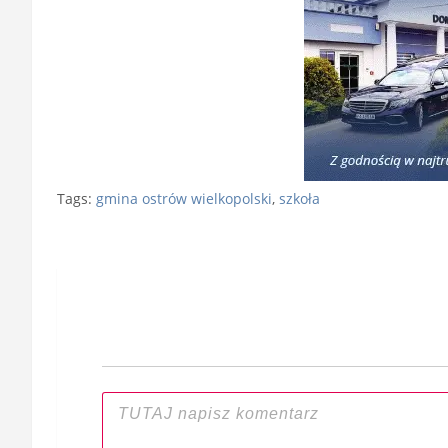
Tags:
gmina ostrów wielkopolski
,
szkoła
Nawigacja
wpisu