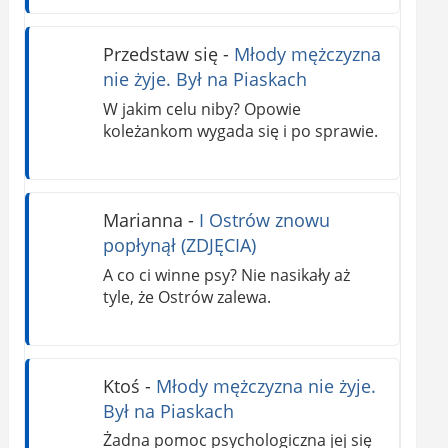
Przedstaw się
-
Młody mężczyzna
nie żyje. Był na Piaskach
W jakim celu niby? Opowie
koleżankom wygada się i po sprawie.
Marianna
-
I Ostrów znowu
popłynął (ZDJĘCIA)
A co ci winne psy? Nie nasikały aż
tyle, że Ostrów zalewa.
Ktoś
-
Młody mężczyzna nie żyje.
Był na Piaskach
Żadna pomoc psychologiczna jej się