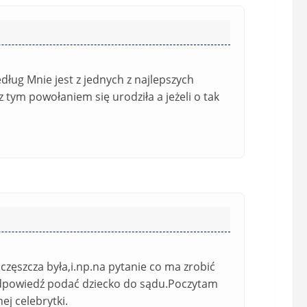
ą
z
k
o
w
ług Mnie jest z jednych z najlepszych
e
z tym powołaniem się urodziła a jeżeli o tak
)
uczęszcza była,i.np.na pytanie co ma zrobić
,odpowiedź podać dziecko do sądu.Poczytam
j celebrytki.