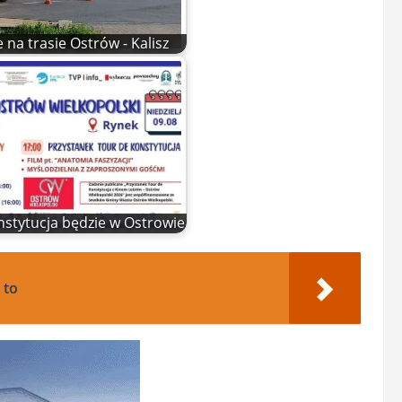
 na trasie Ostrów - Kalisz
stytucja będzie w Ostrowie
 to