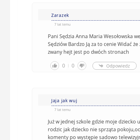
Zarazek
7 lat temu
Pani Sędzia Anna Maria Wesołowska wed
Sędziów Bardzo Ją za to cenie Widać że 
zwany hejt jest po dwóch stronach
0
0
Odpowiedz
Jaja jak wuj
7 lat temu
Już w jednej szkole gdzie moje dziecko 
rodzic jak dziecko nie sprząta pokoju
komenty po występie sadowo telewizyjne