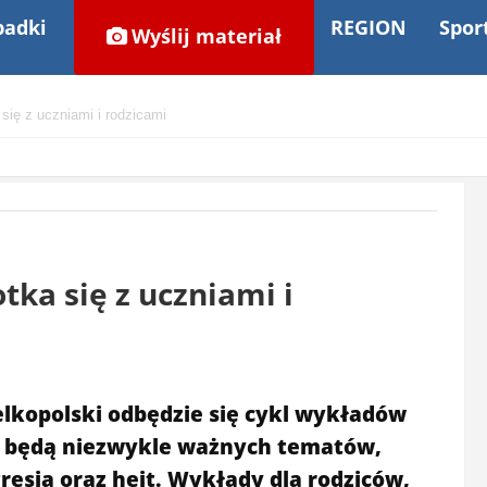
adki
REGION
Spor
Wyślij materiał
ię z uczniami i rodzicami
ka się z uczniami i
elkopolski odbędzie się cykl wykładów
yć będą niezwykle ważnych tematów,
resja oraz hejt. Wykłady dla rodziców,