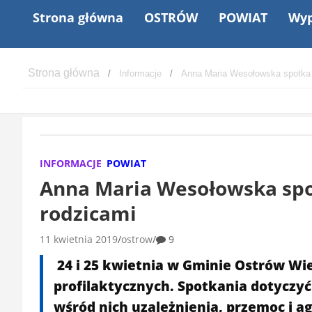
Strona główna
OSTRÓW
POWIAT
Wyp
Informacje
Anna Maria Wesołowska spotka s
INFORMACJE
POWIAT
Anna Maria Wesołowska spot
rodzicami
11 kwietnia 2019
ostrow
9
24 i 25 kwietnia w Gminie Ostrów Wi
profilaktycznych. Spotkania dotycz
wśród nich uzależnienia, przemoc i ag