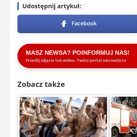
Udostępnij artykuł:
Facebook
MASZ NEWSA? POINFORMUJ NAS!
Prześlij zdjęcie lub wideo. Twórz portal ostrow24.tv
Zobacz także