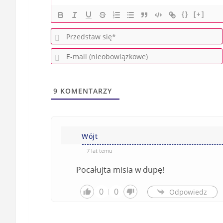
{}
[+]
9
KOMENTARZY
Wójt
7 lat temu
Pocałujta misia w dupę!
0
0
Odpowiedz