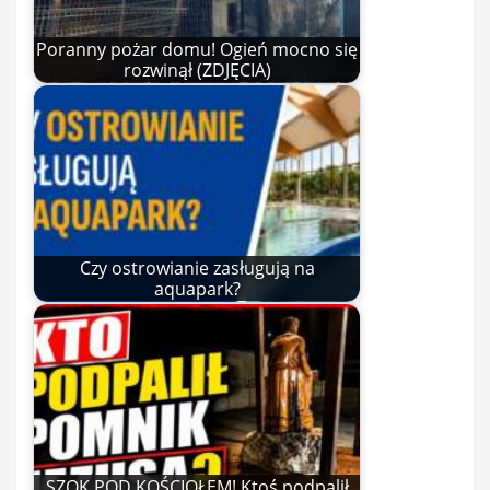
Poranny pożar domu! Ogień mocno się
rozwinął (ZDJĘCIA)
Czy ostrowianie zasługują na
aquapark?
SZOK POD KOŚCIOŁEM! Ktoś podpalił