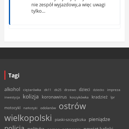
nie zespół wyjazdowy,a więc uwagi
tylko…
Tagi
alkohol
dzieci
ciężarówka
drzewo
dk11
dk25
dziecko
impreza
kolizja
koronawirus
kradzież
inwestycja
koszykówka
lpr
ostrów
motocykl
odolanów
narkotyki
wielkopolski
pieniądze
piaski-szczygliczka
policja
powiat kaliski
polityka