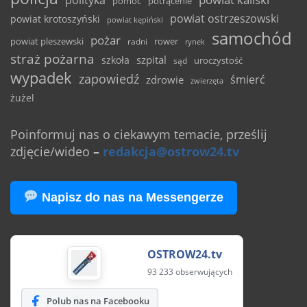
pomoc
potrącenie
powiat ostrzeszowski
powiat krotoszyński
powiat kępiński
samochód
pożar
powiat pleszewski
rower
radni
rynek
straż pożarna
szpital
szkoła
uroczystość
sąd
wypadek
zapowiedź
śmierć
zdrowie
zwierzęta
żużel
Poinformuj nas o ciekawym temacie, prześlij
zdjęcie/wideo
–
redakcja@ostrow24.tv
Napisz do nas na Messengerze
OSTROW24.tv
93 233 obserwujących
Polub nas na Facebooku