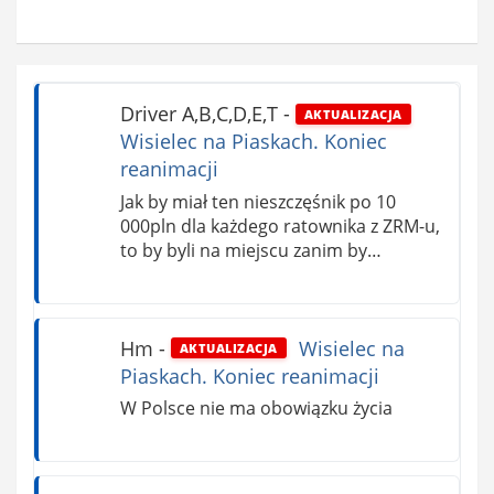
Driver A,B,C,D,E,T
-
AKTUALIZACJA
Wisielec na Piaskach. Koniec
reanimacji
Jak by miał ten nieszczęśnik po 10
000pln dla każdego ratownika z ZRM-u,
to by byli na miejscu zanim by…
Hm
-
Wisielec na
AKTUALIZACJA
Piaskach. Koniec reanimacji
W Polsce nie ma obowiązku życia