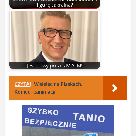
figurę sakralną?
Jest nowy prezes MZGM!
CZYTAJ
Wisielec na Piaskach.
Koniec reanimacji