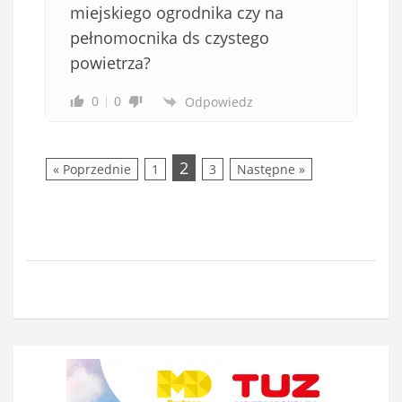
miejskiego ogrodnika czy na
pełnomocnika ds czystego
powietrza?
0
0
Odpowiedz
2
« Poprzednie
1
3
Następne »