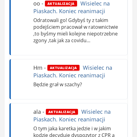
oo
-
Wisielec na
AKTUALIZACJA
Piaskach. Koniec reanimacji
Odratowali go! Gdybyś ty z takim
podejściem pracował w ratownictwie
,to byśmy mieli kolejne niepotrzebne
zgony ,tak jak za covidu…
Hm
-
Wisielec na
AKTUALIZACJA
Piaskach. Koniec reanimacji
Będzie grał w szachy?
ala
-
Wisielec na
AKTUALIZACJA
Piaskach. Koniec reanimacji
O tym jaka karetka jedzie i w jakim
kodzie decyduje dyspozytor z CPR a