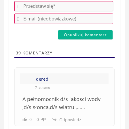
P
r
E
z
-
e
m
d
a
s
i
t
l
a
39
KOMENTARZY
(
w
n
s
i
i
e
dered
ę
o
*
7 lat temu
b
A pełnomocnik d/s jakosci wody
o
w
,d/s słonca,d/s wiatru ,……
i
0
0
Odpowiedz
ą
z