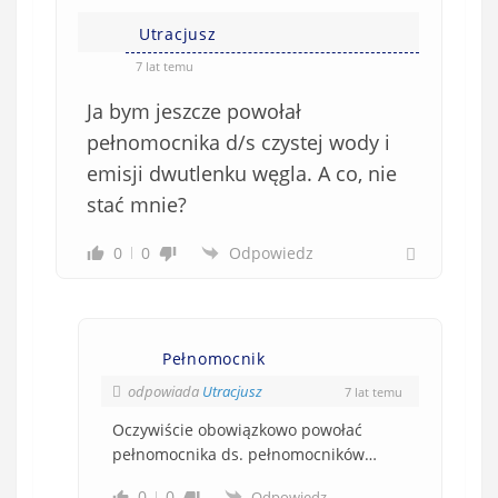
Utracjusz
7 lat temu
Ja bym jeszcze powołał
pełnomocnika d/s czystej wody i
emisji dwutlenku węgla. A co, nie
stać mnie?
0
0
Odpowiedz
Pełnomocnik
odpowiada
Utracjusz
7 lat temu
Oczywiście obowiązkowo powołać
pełnomocnika ds. pełnomocników…
0
0
Odpowiedz