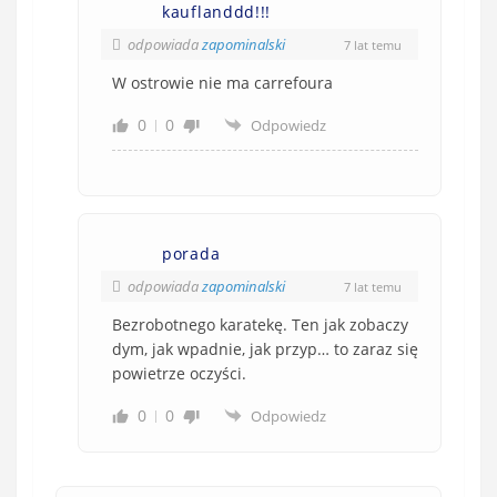
kauflanddd!!!
odpowiada
zapominalski
7 lat temu
W ostrowie nie ma carrefoura
0
0
Odpowiedz
porada
odpowiada
zapominalski
7 lat temu
Bezrobotnego karatekę. Ten jak zobaczy
dym, jak wpadnie, jak przyp… to zaraz się
powietrze oczyści.
0
0
Odpowiedz