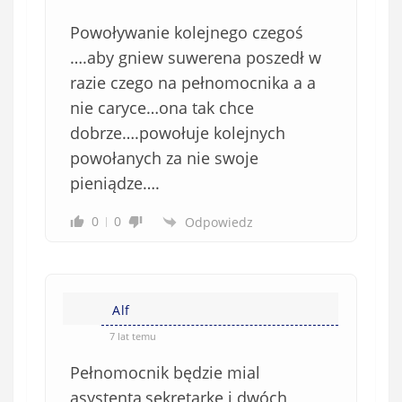
Powoływanie kolejnego czegoś
….aby gniew suwerena poszedł w
razie czego na pełnomocnika a a
nie caryce…ona tak chce
dobrze….powołuje kolejnych
powołanych za nie swoje
pieniądze….
0
0
Odpowiedz
Alf
7 lat temu
Pełnomocnik będzie mial
asystenta,sekretarkę i dwóch