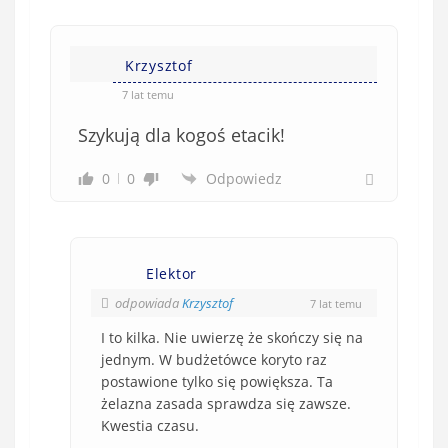
k
o
w
Krzysztof
e
7 lat temu
)
Szykują dla kogoś etacik!
0
0
Odpowiedz
Elektor
odpowiada
Krzysztof
7 lat temu
I to kilka. Nie uwierzę że skończy się na
jednym. W budżetówce koryto raz
postawione tylko się powiększa. Ta
żelazna zasada sprawdza się zawsze.
Kwestia czasu.