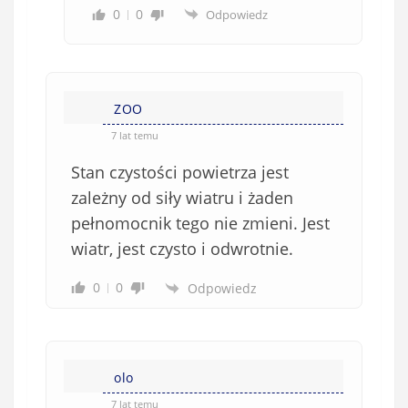
0
0
Odpowiedz
ZOO
7 lat temu
Stan czystości powietrza jest
zależny od siły wiatru i żaden
pełnomocnik tego nie zmieni. Jest
wiatr, jest czysto i odwrotnie.
0
0
Odpowiedz
olo
7 lat temu