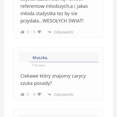
referentow młodszych,a i jakas
młoda staźystka tez by sie
przydała…WESOŁYCH SWIAT!
0
0
Odpowiedz
Muszka.
7 lat temu
Ciekawe który znajomy carycy
szuka posady?
0
0
Odpowiedz