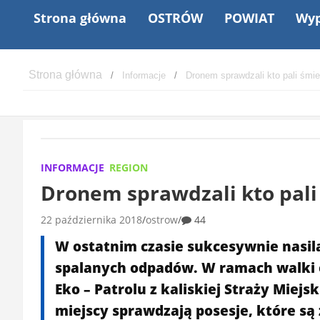
Strona główna
OSTRÓW
POWIAT
Wyp
Informacje
Dronem sprawdzali kto pali śmi
INFORMACJE
REGION
Dronem sprawdzali kto pali
22 października 2018
ostrow
44
W ostatnim czasie sukcesywnie nasila
spalanych odpadów. W ramach walki 
Eko – Patrolu z kaliskiej Straży Miejsk
miejscy sprawdzają posesje, które s