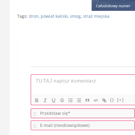
Tags:
dron
,
powiat kaliski
,
smog
,
straż miejska
Nawigacja
wpisu
{}
[+]