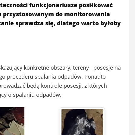
teczności funkcjonariusze posiłkować
m przystosowanym do monitorowania
ązanie sprawdza się, dlatego warto byłoby
azujący konkretne obszary, tereny i posesje na
nego procederu spalania odpadów. Ponadto
prowadzać będą kontrole posesji, z których
ący o spalaniu odpadów.