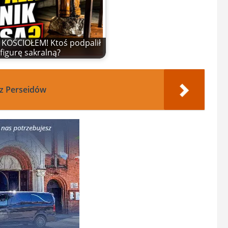
KOŚCIOŁEM! Ktoś podpalił
figurę sakralną?
cz Perseidów