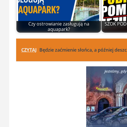
Czy ostrowianie zasługują na
SZOK POD 
aquapark?
CZYTAJ
Będzie zaćmienie słońca, a później desz