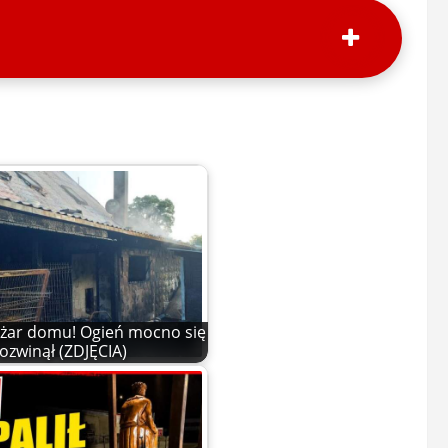
żar domu! Ogień mocno się
ozwinął (ZDJĘCIA)