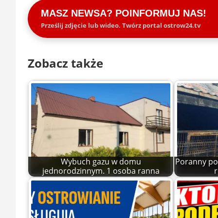
MASZ NEWSA? POINFORMUJ NAS!
Prześlij zdjęcie lub wideo. Twórz portal ostrow24.tv
Zobacz także
Wybuch gazu w domu
Poranny po
jednorodzinnym. 1 osoba ranna
r